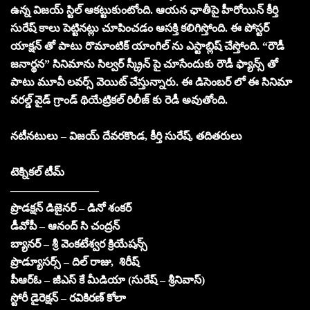
ఉన్న విజయ్ స్టిల్ ఆకట్టుకుంటోంది. ఆయన ఛాతీపై హీరోయిన్ కీర్తి
సురేష్ కాలు పెట్టినట్లు చూపించడం ఆసక్తి కలిగిస్తోంది. ఈ పోస్టర్
యాక్షన్ తో పాటు రొమాంటిక్ యాంగిల్ ను ఎస్టాబ్లిష్ చేస్తోంది. “రౌడీ
జనార్థన” సినిమాను సిల్వర్ స్క్రీన్ పై చూసేందుకు రౌడీ ఫ్యాన్స్ తో
పాటు మూవీ లవర్స్ వెయిట్ చేస్తున్నారు. ఈ డిసెంబర్ లో ఈ సినిమా
వరల్డ్ వైడ్ గ్రాండ్ థియేట్రికల్ రిలీజ్ కు రెడీ అవుతోంది.
నటీనటులు – విజయ్ దేవరకొండ, కీర్తి సురేష్, తదితరులు
టెక్నికల్ టీమ్
————————
ప్రొడక్షన్ డిజైనర్ – డినో శంకర్
డీవోపీ – ఆనంద్ సి చంద్రన్
బ్యానర్ – శ్రీ వెంకటేశ్వర క్రియేషన్స్
ప్రొడ్యూసర్స్ – దిల్ రాజు, శిరీష్
పీఆర్ఓ – జీఎస్ కే మీడియా (సురేష్ – శ్రీనివాస్)
స్టోరీ డైరెక్షన్ – రవికిరణ్ కోలా