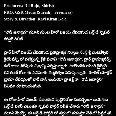
Producers: Dil Raju, Shirish
PRO: GSK Media (Suresh – Sreenivas)
Story & Direction: Ravi Kiran Kola
“రౌడీ జనార్థన” మూవీ నుంచి హీరో విజయ్ దేవరకొండ బర్త్ డే స్పెషల్
పోస్టర్ రిలీజ్
స్టార్ హీరో విజయ్ దేవరకొండ ప్రతిష్టాత్మక నిర్మాణ సంస్థ శ్రీ వెంకటేశ్వర
క్రియేషన్స్ లో నటిస్తున్న క్రేజీ మూవీ “రౌడీ జనార్థన”. స్టార్ ప్రొడ్యూసర్స్
దిల్ రాజు, శిరీష్ ఈ చిత్రాన్ని నిర్మిస్తున్నారు. టాలెంటెడ్ యంగ్ డైరెక్టర్
రవి కిరణ్ కోలా ఈ సినిమాకు దర్శకత్వం వహిస్తున్నారు. రూరల్ యాక్షన్
డ్రామా నేపథ్యంతో భారీ పాన్ ఇండియా ప్రాజెక్ట్ గా “రౌడీ జనార్థన”
సినిమా రూపొందుతోంది.
ఈ రోజు హీరో విజయ్ దేవరకొండ పుట్టినరోజు సందర్భంగా ఆయనకు
బర్త్ డే విశెస్ చెబుతూ స్పెషల్ పోస్టర్ రిలీజ్ చేశారు “రౌడీ జనార్థన”
మూవీ మేకర్స్. ఈ బర్త్ డే పోస్టర్ లో వర్షంలో తడుస్తూ చేతిలో పిస్టల్ తో