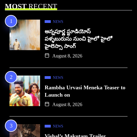
MOST
RECENT
NEWS
అన్నపూర్ణ స్టూడియోస్
పళ్ళబురుసు నుంచి హైలో హైలో
హైలెస్సా సాంగ్
August 8, 2026
NEWS
Rambha Urvasi Meneka Teaser to
Launch on
August 8, 2026
NEWS
Vishal’s Makutam Trailer