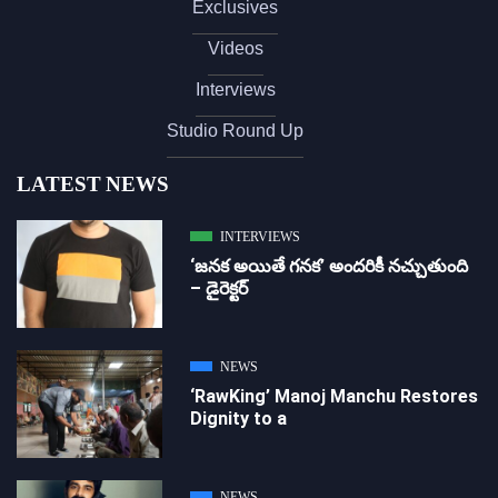
Exclusives
Videos
Interviews
Studio Round Up
LATEST NEWS
INTERVIEWS
‘జ‌న‌క అయితే గ‌న‌క‌’ అందరికీ నచ్చుతుంది
– డైరెక్ట‌ర్
NEWS
‘RawKing’ Manoj Manchu Restores
Dignity to a
NEWS