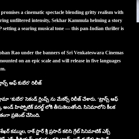
romises a cinematic spectacle blending gritty realism with
vering unfiltered intensity, Sekhar Kammula helming a story
setting a searing musical tone — this pan-Indian thriller is
han Rao under the banners of Sri Venkateswara Cinemas
unted on an epic scale and will release in five languages
am.
ాన్స్ ఆఫ్ కుబేర’ రిలీజ్
ా ‘కుబేర’ సెకండ్ గ్లింప్స్ ను మేకర్స్ రిలీజ్ చేశారు. ‘ట్రాన్స్ ఆఫ్
్ అండ్ హిప్నోటిక్ వరల్డ్ లోకి తీసుకెలుతోంది. సినిమాలోని కీలక
గా ప్రజెంట్ చేసింది.
ఖర్ కమ్ముల, రాక్ స్టార్ శ్రీ ప్రసాద్ కలిసి గ్రేట్ సినిమాటిక్ ఎక్స్