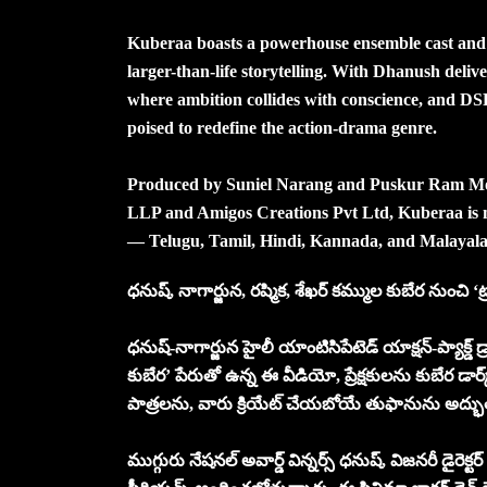
Kuberaa boasts a powerhouse ensemble cast and p
larger-than-life storytelling. With Dhanush deli
where ambition collides with conscience, and DSP 
poised to redefine the action-drama genre.
Produced by Suniel Narang and Puskur Ram Mo
LLP and Amigos Creations Pvt Ltd, Kuberaa is mo
— Telugu, Tamil, Hindi, Kannada, and Malayal
ధనుష్, నాగార్జున, రష్మిక, శేఖర్ కమ్ముల కుబేర నుంచి ‘ట్ర
ధనుష్-నాగార్జున హైలీ యాంటిసిపేటెడ్ యాక్షన్-ప్యాక్డ్ డ్రామ
కుబేర’ పేరుతో ఉన్న ఈ వీడియో, ప్రేక్షకులను కుబేర డార్క
పాత్రలను, వారు క్రియేట్ చేయబోయే తుఫానును అద్భుతం
ముగ్గురు నేషనల్ అవార్డ్ విన్నర్స్ ధనుష్, విజనరీ డైరెక్టర్ శే