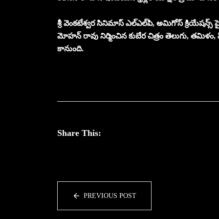
శ్రీ వెంకటేశ్వర సినిమాస్ ఎల్‌ఎల్‌పి, అమిగోస్ క్రియేషన్స్
మోహన్ రావు నిర్మించిన కుబేర చిత్రం తెలుగు, తమిళ
కానుంది.
Share This:
PREVIOUS POST