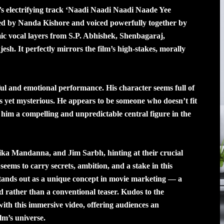
P’s electrifying track ‘Naadi Naadi Naadi Naade Yee
 by Nanda Kishore and voiced powerfully together by
vocal layers from S.P. Abhishek, Shenbagaraj,
. It perfectly mirrors the film’s high-stakes, morally
ul and emotional performance. His character seems full of
es yet mysterious. He appears to be someone who doesn’t fit
 him a compelling and unpredictable central figure in the
mika Mandanna, and Jim Sarbh, hinting at their crucial
 seems to carry secrets, ambition, and a stake in this
tands out as a unique concept in movie marketing — a
ld rather than a conventional teaser. Kudos to the
with this immersive video, offering audiences an
ilm’s universe.