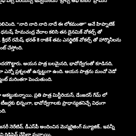
్ ఎక్స్ పీరియన్స్ ఇవ్వనుందని ‘ట్రాన్స్ ఆఫ్ కుబేర’ ప్రామిస్
 నిలిచింది. “నాది నాది నాది నాదే ఈ లోకమంతా” అనే హిప్నాటిక్
ధనుష్, హేమచంద్ర వేదాల కలిసి తన డైనమిక్ వోకల్స్ తో
శ్రీధర్ రమేష్, భరత్ కె రాజేశ్ తమ ఎనర్జిటిక్ వోకల్స్ తో హార్మొనీలను
్ చేస్తోంది.
ో అదరగొట్టారు. ఆయన పాత్ర బలమైనది, భావోద్వేగంతో కూడినది,
గా ఎన్నో ప్రశ్నలతో ఉన్నట్టుగా ఉంది. ఆయన పాత్రను మంచో చెడో
మెంట్ మరింతగా పెంచుతుంది.
ఆకట్టుకున్నాయి. ప్రతి పాత్ర మిస్టీరియస్, డేంజరస్ గేమ్ లో
ర్ టీజర్లకు భిన్నంగా, భావోద్వేగాలకు ప్రాధాన్యతనిచ్చే విధంగా
ంది.
ిజనరీ నెరేటివ్, డీఎస్‌పీ అందించిన మెస్మరైజింగ్ మ్యూజిక్.. ఇవన్నీ
ని రిడిఫైన్ చేసేలా వున్నాయి.