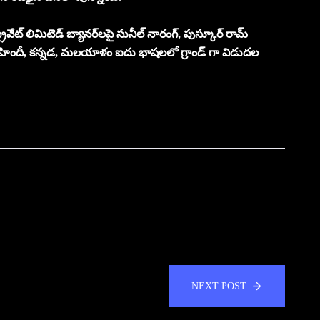
 ప్రైవేట్ లిమిటెడ్ బ్యానర్‌లపై సునీల్ నారంగ్, పుస్కూర్ రామ్
ం, హిందీ, కన్నడ, మలయాళం ఐదు భాషలలో గ్రాండ్ గా విడుదల
NEXT POST