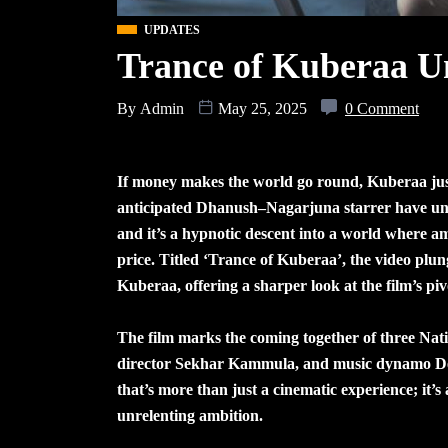
UPDATES
Trance of Kuberaa U
By
Admin
May 25, 2025
0 Comment
If money makes the world go round, Kuberaa just s
anticipated Dhanush–Nagarjuna starrer have unv
and it’s a hypnotic descent into a world where a
price. Titled ‘Trance of Kuberaa’, the video plun
Kuberaa, offering a sharper look at the film’s pi
The film marks the coming together of three N
director Sekhar Kammula, and music dynamo Devi
that’s more than just a cinematic experience; it’
unrelenting ambition.