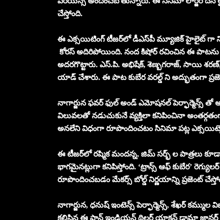
పీరియన్స్ అందించబోతున్నారు. ఈ సినిమా లార్జర్ దెన్ లైఫ
చేస్తోంది.
ఈ ఎక్సయిటింగ్ టీజర్‌లో డీఎస్‌పీ మ్యూజిక్ హైలైట్ గా
కోరస్ అదిరిపోయింది. నంద కిషోర్ రచించిన ఈ పాటను 
అదరగొట్టారు. ఎస్.పి. అభిషేక్, శెణ్బగరాజ్, సాయి శరణ్, 
యాడ్ చేశారు. ఈ పాట కుబేర వరల్డ్ ని అద్భుతంగా ప్రజెంట
నాగార్జున ఫవర్ ఫుల్ అండ్ ఎమోషనల్ పెర్ఫార్మెన్స్ త
విలువలతో నడుచుకునే వ్యక్తిలా కనిపించినా అంతర్గతం
అనలేని విధంగా రూపొందించటం సినిమా పట్ల ఎక్సయిట్
ఈ టీజర్‌లో రష్మిక మందన్న, జిమ్ సర్భ్ ల పాత్రలు కూడా 
భాగమైనట్లుగా కనిపిస్తోంది. ‘ట్రాన్స్ ఆఫ్ కుబేర’ రెగ్యుల
రూపొందించబడం మేకర్స్ బోల్డ్ నిర్ణయాన్ని ప్రజెంట్ చేస్తో
నాగార్జున, ధనుష్ ఇంటెన్స్ పెర్ఫార్మెన్స్, శేఖర్ కమ్ముల వ
కలిసిన ఈ పాన్ ఇండియన్ థ్రిల్లర్ యాక్షన్ డ్రామా జానర్‌ 