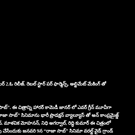
్ 2.ఓ రిలీజ్. రెబల్ స్టార్ పర్ ఫార్మెన్స్, అల్టిమేట్ మేకింగ్ తో
ా సాబ్”. ఈ చిత్రాన్ని హారర్ కామెడీ జానర్ లో ఎవర్ గ్రీన్ మూవీగా
జా సాబ్” సినిమాను భారీ ప్రొడక్షన్ వ్యాల్యూస్ తో అన్ కాంప్రమైజ్డ్
్రసాద్. మాళవిక మోహనన్, నిధి అగర్వాల్, రిద్ధి కుమార్ ఈ చిత్రంలో
ంపు చేసేందుకు జనవరి 9న “రాజా సాబ్” సినిమా వరల్డ్ వైడ్ గ్రాండ్