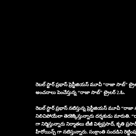
రెబల్ స్టార్ ప్రభాస్ ప్రెస్టీజియస్ మూవీ “రాజా సాబ్” ట్రైలర
అంచనాలు పెంచేస్తున్న “రాజా సాబ్” ట్రైలర్ 2.ఓ.
రెబల్ స్టార్ ప్రభాస్ నటిస్తున్న ప్రెస్టీజియస్ మూవీ “రాజ
నిలిచిపోయేలా తెరకెక్కిస్తున్నారు దర్శకుడు మారుతి. “రా
గా నిర్మిస్తున్నారు నిర్మాతలు టీజీ విశ్వప్రసాద్, కృతి ప
హీరోయిన్స్ గా నటిస్తున్నారు. సంక్రాంతి సందడిని రెట్టి