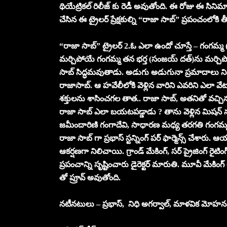
థియేట్రికల్ రిలీజ్ కు రెడీ అవుతోంది. ఈ రోజు ఈ సినిమా ట
చేసిన ఈ ట్రైలర్ ప్రేక్షకుల్ని “రాజా సాబ్” ప్రపంచంలోకి తీస
“రాజా సాబ్” ట్రైలర్ 2.ఓ ఎలా ఉందో చూస్తే – గంగమ్మ
మర్చిపోయే గంగమ్మ తన భర్త (సంజయ్ దత్)ను మర్చిపో
సాబ్ సిద్ధమవుతాడు. అడుగు అడుగునా ప్రమాదాలు 
రాజాసాబ్. ఆ హవేలీలోకి వెళ్లిన వారిని ఎవరిని ఎలా వే
శక్తులను శాసించగల తాత.. రాజా సాబ్, అతనితో వచ్చిన 
రాజా సాబ్ ఎలా బయటపడ్డాడు ? తాను వెళ్లిన మిషన్ ను 
జమీందారిణి గంగాదేవి, సాధారణ మధ్య తరగతి గంగమ్మగా 
రాజా సాబ్ గా ప్రభాస్ స్టన్నింగ్ పర్ ఫార్మెన్స్ చేశారు. 
ఆకర్షణగా నిలిచాయి. గ్రాండ్ మేకింగ్, సర్ ప్రైజింగ్ రైటి
ప్రపంచాన్ని సృష్టించారు డైరెక్టర్ మారుతి. మూవీ మేకింగ
తో ప్రూవ్ అవుతోంది.
నటీనటులు – ప్రభాస్, నిధి అగర్వాల్, మాళవిక మోహనన