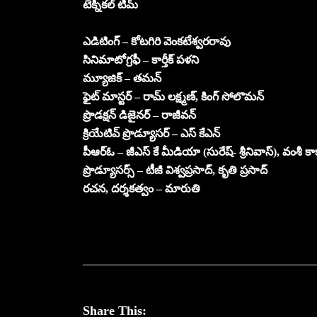
టెక్నికల్ టీమ్
ఎడిటింగ్ – కోటగిరి వెంకటేశ్వరరావు
సినిమాటోగ్రఫీ – కార్తీక్ పళని
మ్యూజిక్ – తమన్
ఫైట్ మాస్టర్ – రామ్ లక్ష్మణ్, కింగ్ సోలొమన్
ప్రొడక్షన్ డిజైనర్ – రాజీవన్
క్రియేటివ్ ప్రొడ్యూసర్ – ఎస్ కేఎన్
పీఆర్ఓ – జీఎస్ కే మీడియా (సురేష్- శ్రీనివాస్), వంశీ కా
ప్రొడ్యూసర్స్ – టీజీ విశ్వప్రసాద్, కృతి ప్రసాద్
రచన, దర్శకత్వం – మారుతి
Share This: