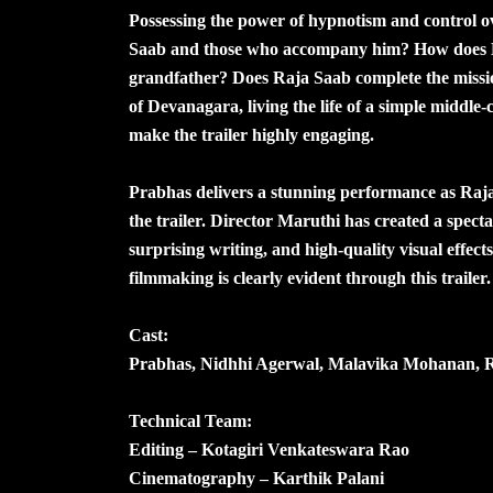
Possessing the power of hypnotism and control o
Saab and those who accompany him? How does Ra
grandfather? Does Raja Saab complete the missio
of Devanagara, living the life of a simple midd
make the trailer highly engaging.
Prabhas delivers a stunning performance as Raja 
the trailer. Director Maruthi has created a spe
surprising writing, and high-quality visual effec
filmmaking is clearly evident through this trailer.
Cast:
Prabhas, Nidhhi Agerwal, Malavika Mohanan, R
Technical Team:
Editing – Kotagiri Venkateswara Rao
Cinematography – Karthik Palani