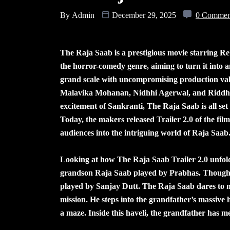
By
Admin
December 29, 2025
0 Commen
The Raja Saab is a prestigious movie starring Re
the horror-comedy genre, aiming to turn it into 
grand scale with uncompromising production va
Malavika Mohanan, Nidhhi Agerwal, and Riddhi K
excitement of Sankranti, The Raja Saab is all set
Today, the makers released Trailer 2.0 of the film
audiences into the intriguing world of Raja Saab
Looking at how The Raja Saab Trailer 2.0 unfo
grandson Raja Saab played by Prabhas. Though s
played by Sanjay Dutt. The Raja Saab dares to 
mission. He steps into the grandfather’s massive h
a maze. Inside this haveli, the grandfather has m