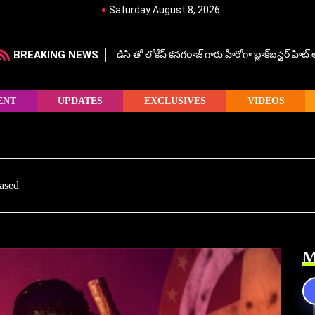
Saturday August 8, 2026
BREAKING NEWS
డిసి తో లోకేష్ కనగరాజ్ గారు హీరోగా బ్లాక్‌బస్టర్ హిట
ENT
UPDATES
EXCLUSIVES
VIDEOS
eased
M