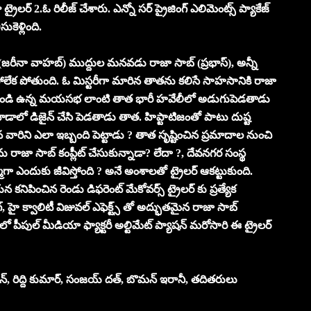
్రైలర్ 2.ఓ రిలీజ్ చేశారు. ఎన్నో సర్ ప్రైజింగ్ ఎలిమెంట్స్ ప్యాకేజ్
ుకెళ్లింది.
 (జరీనా వాహబ్) ముద్దుల మనవడు రాజా సాబ్ (ప్రభాస్), అన్నీ
లేక పోతుంది. ఓ మిస్టరీగా మారిన తాతను కలిసే సాహసానికి రాజా
నిండి ఉన్న మయసభ లాంటి తాత భారీ హవేలీలో అడుగుపెడతాడు
టాడాలో డిజైన్ చేసి పెడతాడు తాత. హిప్టాటిజంతో పాటు దుష్ట
వారిని ఎలా ఇబ్బంది పెట్టాడు ? తాత సృష్టించిన ప్రమాదాల నుంచి
రాజా సాబ్ కంప్లీట్ చేసుకున్నాడా? లేదా ?, దేవనగర సంస్థ
ఎందుకు జీవిస్తోంది ? అనే అంశాలతో ట్రైలర్ ఆకట్టుకుంది.
ఆయన కనిపించిన రెండు డిఫరెంట్ మేకోవర్స్ ట్రైలర్ కు ప్రత్యేక
ంగ్, హై క్వాలిటీ విజువల్ ఎఫెక్ట్స్ తో అద్భుతమైన రాజా సాబ్
్ లో పీపుల్ మీడియా ఫ్యాక్టరీ అల్టిమేట్ ప్యాషన్ మరోసారి ఈ ట్రైలర్
్, రిద్ది కుమార్, సంజయ్ దత్, బొమన్ ఇరానీ, తదితరులు