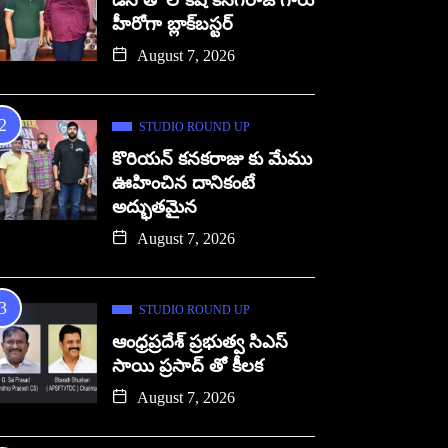
డిసి తో లోకేష్ కనగరాజ్ గారు
హీరోగా బ్లాక్‌బస్టర్
August 7, 2026
STUDIO ROUND UP
కొరియన్ కనకరాజు కు మేము
ఊహించిన దానికంటే
అద్భుతమైన
August 7, 2026
STUDIO ROUND UP
ఆంధ్రప్రదేశ్ ప్రభుత్వ సిఎస్
సాయి ప్రసాద్ తో కీలక
August 7, 2026