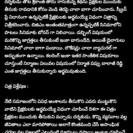
దర్శకుడు తోట శ్రీకాంత్ తాను రాసుకున్న కథను ప్రేక్షకుల ముందుకు
తీసుకు రావడానికి కోసం వెండి తెరపై చాలా బాగా చూపించారు. స్క్రీన్
ప్లే నిదానంగా ఉన్నప్పటికీ ప్రేక్షకులకు అర్థమయ్యే విధంగా చిత్రాన్ని
చిత్రీకరించారు. బిజిఎం అంతంతమాత్రంగా ఉన్నప్పటికీ సినిమాలోని
పాటలు సినిమాకు బోనస్ గా నిలిచాయి. డబ్బింగ్ విషయంలో
మరికొన్ని జాగ్రత్తలు తీసుకుంటే ఇంకా బాగుండేది. అయితే డైలాగులు
సినిమాలో చాలా బాగా పండాయి. లొకేషన్లు చాలా న్యాచురల్ గా
అద్భుతంగా ఉన్నాయి. కలరింగ్ ఇంకా ఇతర సాంకేతిక విషయాలు
చూస్తుంటే నిర్మాణం విలువల విషయంలో నిర్మాత పప్పు బాలాజీ రెడ్డి
ఎంత జాగ్రత్తలు తీసుకున్నారు అర్థమవుతుంది.
చిత్ర విశ్లేషణ :
నేటి సమాజంలోని వివిధ అంశాలను తీసుకొని ఎవరు ముట్టుకొని
వాటిని ప్రేక్షకులకు అర్థమయ్యే విధంగా చూపించే దిశగా ఈ చిత్రం
ప్రేక్షకుల ముందుకు తీసుకుని వచ్చాడు దర్శకుడు. కొన్ని వ్యసనాల వల్ల
జీవితాలు ఎలా మారిపోతాయి అలాగే కొంతమంది చేసే అసాంఘిక
చర్యల వల్ల ప్రజలలో ఎటువంటి మార్పులు వస్తాయి అంటూ చూపించే