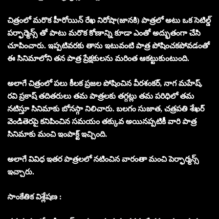
చిత్రంలో మరొక హీరోయిన్ రేఖ నిరోషా(జానకి) పాత్రలో అటు ఒక సెటిల్డ్
పర్ఫార్మెన్స్ తో పాటు మరొక కోణాన్ని కూడా ఎంతో అద్భుతంగా చేసి
చూపించారు. ఇప్పటివరకు తాను ఇటువంటి పాత్ర పోషించకపోవడంతో
ఈ సినిమాలోని తన పాత్ర ప్రేక్షకులను మరింత ఆకట్టుకుంటుంది.
అలాగే చిత్రంలో పలు కీలక ప్రజల పోషించిన వీరశంకర్, నాగ మహేష్,
రవి ప్రకాష్ తదితరులు తమ పాత్రలకు తగ్గట్లు తమ పరిధిలో తమ
నటిస్తూ సినిమాకు బోనస్గా నిలిచారు. బలగం సుజాత, చత్రపతి శేఖర్
వెండితెరపై కనిపించిన సమయం తక్కువ అయినప్పటికీ వారి పాత్ర
సినిమాకు మంచి ఇంపాక్ట్ ఇచ్చింది.
అలాగే వివిధ ఇతర పాత్రలలో నటించిన వారంతా మంచి పెర్ఫార్మన్స్
ఇచ్చారు.
సాంకేతిక విశ్లేషణ :