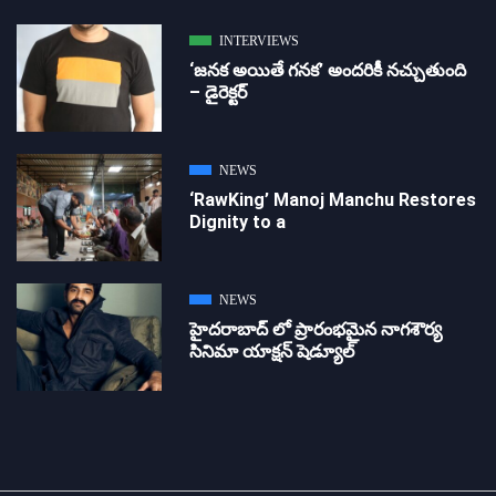
INTERVIEWS
‘జ‌న‌క అయితే గ‌న‌క‌’ అందరికీ నచ్చుతుంది
– డైరెక్ట‌ర్
NEWS
‘RawKing’ Manoj Manchu Restores
Dignity to a
NEWS
హైదరాబాద్ లో ప్రారంభమైన నాగశౌర్య
సినిమా యాక్షన్ షెడ్యూల్