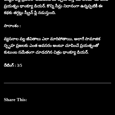
ప్రయత్నం థాంక్యూ డియర్. కొన్ని సీన్లు నిదానంగా ఉన్నప్పటికీ ఈ
కథకు తగ్గట్లు స్క్రీన్ ప్లే నడుస్తుంది.
సారాంశం :
వ్యసనాల వల్ల జీవితాలు ఎలా మారిపోతాయి, అలాగే సామాజిక
స్పృహ ప్రజలకు ఎంత అవసరం అంటూ చూపించే ప్రయత్నంతో
కుటుంబ సమేతంగా చూడదగిన చిత్రం థాంక్యూ డియర్.
రేటింగ్ : 3/5
Share This: