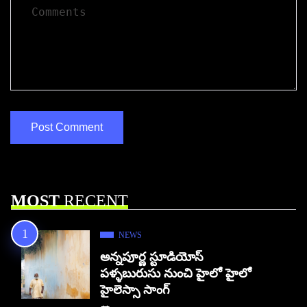
MOST
RECENT
NEWS
అన్నపూర్ణ స్టూడియోస్
పళ్ళబురుసు నుంచి హైలో హైలో
హైలెస్సా సాంగ్