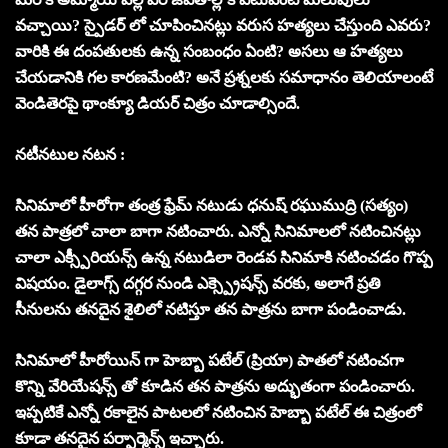
వచ్చాయి? స్పైడర్ లో చూపించినట్లు వరుస హత్యలు చేస్తుంది ఎవరు?
వారికి ఈ దంపతులకు ఉన్న సంబంధం ఏంటి? అసలు ఆ హత్యలు
చేయడానికి గల కారణమేంటి? అనే ప్రశ్నలకు సమాధానం తెలియాలంటే
వెండితెరపై థాంక్యూ డియర్ చిత్రం చూడాల్సిందే.
నటీనటుల నటన :
సినిమాలో హీరోగా తంత్ర ఫ్రేమ్ నటుడు ధనుష్ రఘుముద్రి (సత్యం)
తన పాత్రలో చాలా బాగా నటించారు. ఎన్నో సినిమాలలో నటించినట్లు
చాలా ఎక్స్పీరియన్స్ ఉన్న నటుడిలా రెండవ సినిమాకి నటించడం గొప్ప
విషయం. డైలాగ్స్ దగ్గర నుండి ఎక్స్ప్రెషన్స్ వరకు, అలాగే ప్రతి
సీనులను తనదైన శైలిలో నటిస్తూ తన పాత్రను బాగా పండించాడు.
సినిమాలో హీరోయిన్ గా హెబ్బా పటేల్ (ప్రియా) పాతలో నటించగా
కొన్ని వేరియేషన్స్ తో కూడిన తన పాత్రను అద్భుతంగా పండించారు.
ఇప్పటికే ఎన్నో రకాలైన పాటలలో నటించిన హెబ్బా పటేల్ ఈ చిత్రంలో
కూడా తనదైన పర్ఫార్మెన్స్ ఇచ్చారు.