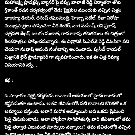
మహాలక్ష్మి ప్రొడక్షన్స్ బ్యానర్ పై పప్పు బాలాజీ రెడ్డి నిర్మాతగా తోట
శ్రీకాంత్ రచన దర్శకత్వంలో నేడు ప్రేక్షకుల ముందుకు వచ్చిన చిత్రం
థాంక్యూ డియర్. ధనుష్ రఘుముద్రి, హెబ్బా పటేల్, రేఖా నిరోషా
ముఖ్యపాత్రలు పోషించగా వీర శంకర్, నాగ మహేష్, రవి ప్రకాష్,
చత్రపతి శేఖర్, బలగం సుజాత, రామారావు తదితరులు ఈ చిత్రంలో
కీలకపాత్రలు పోషించనున్నారు. ఈ చిత్రానికి పి.ఎల్.కె రెడ్డి డిఓపిగా పని
చేయగా సుభాష్ ఆనంద్ సంగీతాన్ని అందించారు. పునీత్ రాయల్
చిత్రానికి లైన్ ప్రొడ్యూసర్ గా వ్యవహరించారు. ఇక ఈ చిత్ర రివ్యూ
విషయానికి వస్తే…
కథ :
ఓ సాధారణ వ్యక్తి దర్శకుడు కావాలనే ఆశయంతో హైదరాబాదులో
కష్టపడుతూ ఉంటాడు. అతని జీవితంలోకి నటి కావాలని కోరికతో ఒక
అమ్మాయి వస్తుంది. అలాగే మరొక అమ్మాయిని అది ఒకడు ప్రేమించి
పెళ్లి చేసుకుంటాడు. అలా హ్యాపీగా సాగిపోతున్న వారి జీవితాలలో తమ
పెళ్లి తర్వాత ఎటువంటి మార్పులు వచ్చాయి? తమ జీవితంలోకి వచ్చిన
మరొక అమ్మాయి వల్ల వీరి జీవితాల్లోకి ఎటువంటి మలుపులు