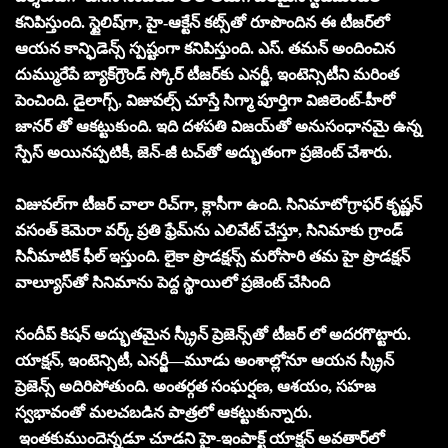
కనిపిస్తుంది. స్టైలిష్‌గా, హై-ఆక్టేన్ కట్స్‌తో రూపొందిన ఈ టీజర్‌లో
ఆయన కాన్ఫిడెన్స్ స్పష్టంగా కనిపిస్తుంది. ఎస్. తమన్ అందించిన
దుమ్మురేపే బ్యాక్‌గ్రౌండ్ స్కోర్ టీజర్‌కు ఎనర్జీ, ఇంటెన్సిటీని మరింత
పెంచింది. డైలాగ్స్, విజువల్స్ చూస్తే సిగ్మా పూర్తిగా విజిలెంట్-హీరో
జానర్‌ తో ఆకట్టుకుంది. ఇది దళపతి విజయ్‌తో అనుసంధానమై ఉన్న
స్పేస్ అయినప్పటికీ, జెన్-జీ టచ్‌తో అద్భుతంగా ప్రజెంట్ చేశారు.
విజువల్‌గా టీజర్ చాలా రిచ్‌గా, క్లాసీగా ఉంది. సినిమాటోగ్రాఫర్ కృష్ణన్
వసంత్ కెమెరా వర్క్ ప్రతి ఫ్రేమ్‌ను ఎలివేట్ చేస్తూ, సినిమాకు గ్రాండ్
సినీమాటిక్ ఫీల్ ఇస్తుంది. లైకా ప్రొడక్షన్స్ మరోసారి తమ హై ప్రొడక్షన్
వాల్యూస్‌తో సినిమాను పెద్ద స్థాయిలో ప్రజెంట్ చేసింది
సందీప్ కిషన్ అద్భుతమైన స్క్రీన్ ప్రెజెన్స్‌తో టీజర్‌ లో అదరగొట్టారు.
యాక్షన్, ఇంటెన్సిటీ, ఎనర్జీ—మూడు అంశాల్లోనూ ఆయన స్క్రీన్
ప్రెజెన్స్ అదిరిపోతుంది. అంతర్గత సంఘర్షణ, ఆశయం, సహజ
స్వభావంతో మలచబడిన పాత్రలో ఆకట్టుకున్నారు.
ఇంతకుముందెన్నడూ చూడని హై-ఇంపాక్ట్ యాక్షన్ అవతార్‌లో