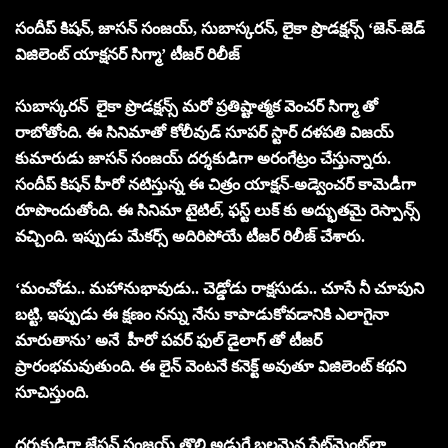
సందీప్ కిషన్, జాసన్ సంజయ్, సుబాస్కరన్, లైకా ప్రొడక్షన్స్ ‘జెన్-జెడ్
విజిలెంట్ యాక్షనర్ సిగ్మా’ టీజర్ రిలీజ్
సుబాస్కరన్ లైకా ప్రొడక్షన్స్ మరో ప్రతిష్టాత్మక వెంచర్‌ సిగ్మా తో
రాబోతోంది. ఈ సినిమాతో కోలీవుడ్ సూపర్ స్టార్ దళపతి విజయ్
కుమారుడు జాసన్ సంజయ్ దర్శకుడిగా అరంగేట్రం చేస్తున్నారు.
సందీప్ కిషన్ హీరో నటిస్తున్న ఈ చిత్రం యాక్షన్-అడ్వెంచర్ కామెడీగా
రూపొందుతోంది. ఈ సినిమా టైటిల్, ఫస్ట్ లుక్ కు అద్భుతమై రెస్పాన్స్
వచ్చింది. ఇప్పుడు మేకర్స్ అదిరిపోయే టీజర్‌ రిలీజ్ చేశారు.
‘మంచోడు.. మహానుభావుడు.. చెడ్డోడు రాక్షసుడు.. చూసే నీ చూపుని
బట్టి, ఇప్పుడు ఈ క్షణం నన్ను నేను కాపాడుకోవడానికి ఎలాగైనా
మారుతాను’ అనే హీరో పవర్ ఫుల్ డైలాగ్ తో టీజర్
ప్రారంభమవుతుంది. ఈ లైన్ వెంటనే కనెక్ట్ అవుతూ విజిలెంట్ కథని
సూచిస్తుంది.
దర్శకుడిగా జేసన్ సంజయ్ తొలి అడుగే బలమైన స్టేట్‌మెంట్‌లా