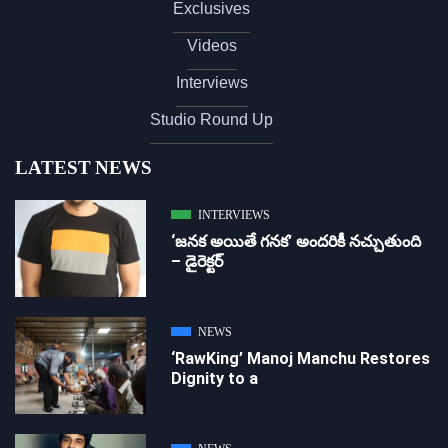
Exclusives
Videos
Interviews
Studio Round Up
LATEST NEWS
INTERVIEWS
‘జ‌న‌క అయితే గ‌న‌క‌’ అందరికీ నచ్చుతుంది
– డైరెక్ట‌ర్
NEWS
‘RawKing’ Manoj Manchu Restores
Dignity to a