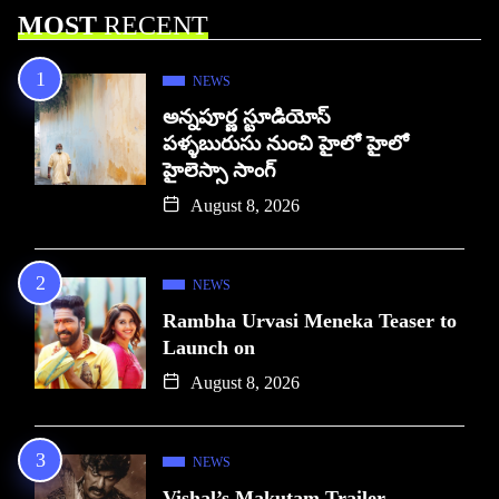
MOST
RECENT
NEWS
అన్నపూర్ణ స్టూడియోస్
పళ్ళబురుసు నుంచి హైలో హైలో
హైలెస్సా సాంగ్
August 8, 2026
NEWS
Rambha Urvasi Meneka Teaser to
Launch on
August 8, 2026
NEWS
Vishal’s Makutam Trailer