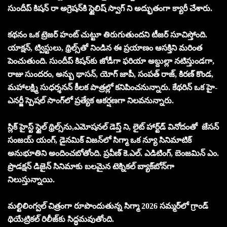
సుందీప్ కిషన్ రా అగ్రెషన్‌కి స్టైలిష్ స్వాగ్‌ ని అద్భుతంగా క్యారీ చేశారు.
కథనం ఒక ట్రెజర్ హంట్ చుట్టూ తిరుగుతుందని టీజర్ సూచిస్తోంది.
యాక్షన్, ట్విస్టులు, థ్రిల్స్‌తో నిండిన ఈ ప్రయాణం ఆసక్తిని మరింత
పెంచుతుంది. సుందీప్ కిషన్‌కు జోడీగా ఫరియా అబ్దుల్లా నటిస్తుండగా,
రాజు సుందరం, అన్బు థాసన్, యోగ్ జాపీ, సంపత్ రాజ్, కిరణ్ కొండ,
మహాలక్ష్మి సుధర్శనన్ కీలక పాత్రల్లో కనిపించనున్నారు. కేథరిన్ ఒక హై-
ఎనర్జీ స్పెషల్ సాంగ్‌లో ప్రత్యేక ఆకర్షణగా నిలవనున్నారు.
స్లిక్ హైస్ట్ స్టైల్ థ్రిల్స్‌ను,ఎమోషనల్ డెప్త్ ని, లైట్ హార్ట్‌డ్ వినోదంతో జేసన్
సంజయ్ యంగ్, డైనమిక్ విజన్‌లో సిగ్మా ఒక న్యూ సినిమాటిక్
అనుభూతిని అందించబోతోంది. ప్రవీణ్ కె.ఎల్. ఎడిటింగ్, బెంజమిన్ ఎం.
ప్రొడక్షన్ డిజైన్ సినిమాకు బలమైన టెక్నికల్ బ్యాక్‌బోన్‌గా
నిలుస్తున్నాయి.
మల్టిలింగ్వల్ చిత్రంగా రూపొందుతున్న సిగ్మా 2026 సమ్మర్‌లో గ్రాండ్
థియేట్రికల్ రిలీజ్‌కు సిద్ధమవుతోంది.