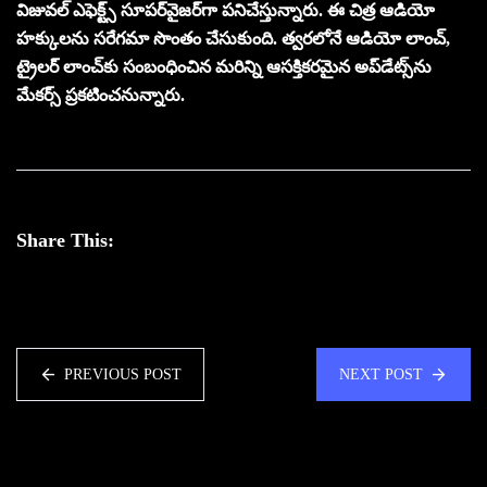
విజువల్ ఎఫెక్ట్స్ సూపర్‌వైజర్‌గా పనిచేస్తున్నారు. ఈ చిత్ర ఆడియో
హక్కులను సరేగమా సొంతం చేసుకుంది. త్వరలోనే ఆడియో లాంచ్,
ట్రైలర్ లాంచ్‌కు సంబంధించిన మరిన్ని ఆసక్తికరమైన అప్‌డేట్స్‌ను
మేకర్స్ ప్రకటించనున్నారు.
Share This:
PREVIOUS POST
NEXT POST