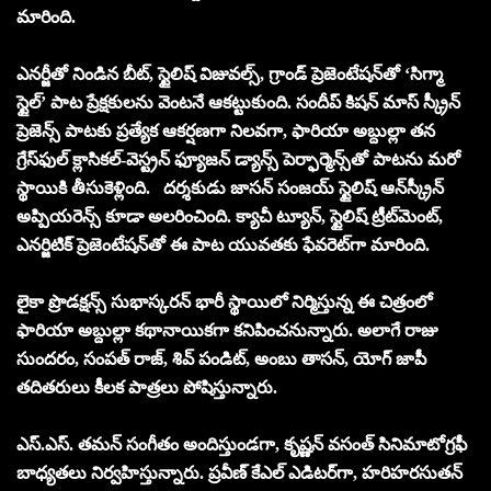
మారింది.
ఎనర్జీతో నిండిన బీట్, స్టైలిష్ విజువల్స్, గ్రాండ్ ప్రెజెంటేషన్‌తో ‘సిగ్మా
స్టైల్’ పాట ప్రేక్షకులను వెంటనే ఆకట్టుకుంది. సందీప్ కిషన్ మాస్ స్క్రీన్
ప్రెజెన్స్ పాటకు ప్రత్యేక ఆకర్షణగా నిలవగా, ఫారియా అబ్దుల్లా తన
గ్రేస్‌ఫుల్ క్లాసికల్-వెస్ట్రన్ ఫ్యూజన్ డ్యాన్స్ పెర్ఫార్మెన్స్‌తో పాటను మరో
స్థాయికి తీసుకెళ్లింది. దర్శకుడు జాసన్ సంజయ్ స్టైలిష్ ఆన్‌స్క్రీన్
అప్పియరెన్స్ కూడా అలరించింది. క్యాచీ ట్యూన్, స్టైలిష్ ట్రీట్‌మెంట్,
ఎనర్జిటిక్ ప్రెజెంటేషన్‌తో ఈ పాట యువతకు ఫేవరెట్‌గా మారింది.
లైకా ప్రొడక్షన్స్ సుభాస్కరన్ భారీ స్థాయిలో నిర్మిస్తున్న ఈ చిత్రంలో
ఫారియా అబ్దుల్లా కథానాయికగా కనిపించనున్నారు. అలాగే రాజు
సుందరం, సంపత్ రాజ్, శివ్ పండిట్, అంబు తాసన్, యోగ్ జాపీ
తదితరులు కీలక పాత్రలు పోషిస్తున్నారు.
ఎస్.ఎస్. తమన్ సంగీతం అందిస్తుండగా, కృష్ణన్ వసంత్ సినిమాటోగ్రఫీ
బాధ్యతలు నిర్వహిస్తున్నారు. ప్రవీణ్ కేఎల్ ఎడిటర్‌గా, హరిహరసుతన్