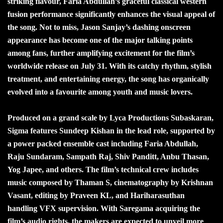
striking flavour, Faria Abdullah’s graceful classical western
fusion performance significantly enhances the visual appeal of
the song. Not to miss, Jason Sanjay’s dashing onscreen
appearance has become one of the major talking points
among fans, further amplifying excitement for the film’s
worldwide release on July 31. With its catchy rhythm, stylish
treatment, and entertaining energy, the song has organically
evolved into a favourite among youth and music lovers.
Produced on a grand scale by Lyca Productions Subaskaran,
Sigma features Sundeep Kishan in the lead role, supported by
a power packed ensemble cast including Faria Abdullah,
Raju Sundaram, Sampath Raj, Shiv Panditt, Anbu Thasan,
Yog Japee, and others. The film’s technical crew includes
music composed by Thaman S, cinematography by Krishnan
Vasant, editing by Praveen KL, and Hariharasuthan
handling VFX supervision. With Saregama acquiring the
film’s audio rights, the makers are expected to unveil more