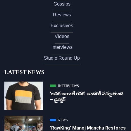
Gossips
Reviews
Exclusives
Videos
Interviews
Studio Round Up
LATEST NEWS
INTERVIEWS
‘జ‌న‌క అయితే గ‌న‌క‌’ అందరికీ నచ్చుతుంది
– డైరెక్ట‌ర్
NEWS
‘RawKing’ Manoj Manchu Restores