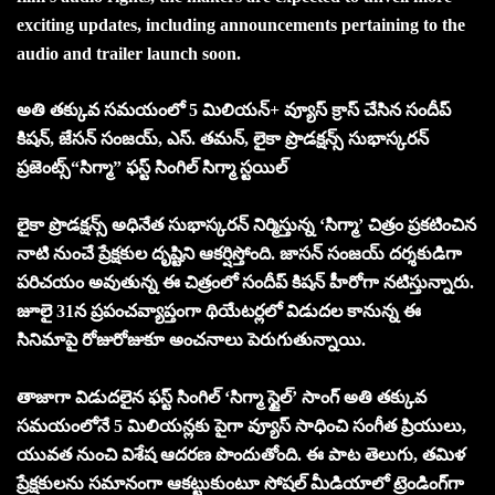
exciting updates, including announcements pertaining to the
audio and trailer launch soon.
అతి తక్కువ సమయంలో 5 మిలియన్+ వ్యూస్ క్రాస్ చేసిన సందీప్
కిషన్, జేసన్ సంజయ్, ఎస్. తమన్, లైకా ప్రొడక్షన్స్ సుభాస్కరన్
ప్రజెంట్స్“సిగ్మా” ఫస్ట్ సింగిల్ సిగ్మా స్టయిల్
లైకా ప్రొడక్షన్స్ అధినేత సుభాస్కరన్ నిర్మిస్తున్న ‘సిగ్మా’ చిత్రం ప్రకటించిన
నాటి నుంచే ప్రేక్షకుల దృష్టిని ఆకర్షిస్తోంది. జాసన్ సంజయ్ దర్శకుడిగా
పరిచయం అవుతున్న ఈ చిత్రంలో సందీప్ కిషన్ హీరోగా నటిస్తున్నారు.
జూలై 31న ప్రపంచవ్యాప్తంగా థియేటర్లలో విడుదల కానున్న ఈ
సినిమాపై రోజురోజుకూ అంచనాలు పెరుగుతున్నాయి.
తాజాగా విడుదలైన ఫస్ట్ సింగిల్ ‘సిగ్మా స్టైల్’ సాంగ్ అతి తక్కువ
సమయంలోనే 5 మిలియన్లకు పైగా వ్యూస్ సాధించి సంగీత ప్రియులు,
యువత నుంచి విశేష ఆదరణ పొందుతోంది. ఈ పాట తెలుగు, తమిళ
ప్రేక్షకులను సమానంగా ఆకట్టుకుంటూ సోషల్ మీడియాలో ట్రెండింగ్‌గా