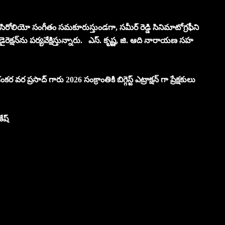
స్ సిసిరోలియో సంగీతం సమకూరుస్తుండగా, సమీర్ రెడ్డి సినిమాటోగ్రఫీని
 డైరెక్షన్‌ను పర్యవేక్షిస్తున్నారు. ఎస్. కృష్ణ, జి. ఆది నారాయణ సహ
 ప్రసాద్ గారు 2026 సంక్రాంతికి బిగ్గెస్ట్ ఎట్రాక్షన్ గా ప్రేక్షకులు
ేష్