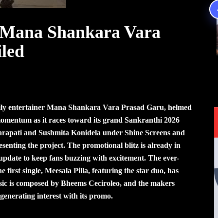
 Mana Shankara Vara
iled
ily entertainer Mana Shankara Vara Prasad Garu, helmed
 momentum as it races toward its grand Sankranthi 2026
Garapati and Sushmita Konidela under Shine Screens and
nting the project. The promotional blitz is already in
 update to keep fans buzzing with excitement. The ever-
 first single, Meesala Pilla, featuring the star duo, has
sic is composed by Bheems Ceciroleo, and the makers
 generating interest with its promo.