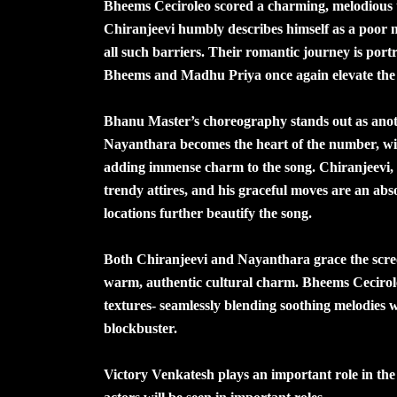
Bheems Ceciroleo scored a charming, melodious t
Chiranjeevi humbly describes himself as a poor 
all such barriers. Their romantic journey is port
Bheems and Madhu Priya once again elevate the tra
Bhanu Master’s choreography stands out as anoth
Nayanthara becomes the heart of the number, wi
adding immense charm to the song. Chiranjeevi, in
trendy attires, and his graceful moves are an abs
locations further beautify the song.
Both Chiranjeevi and Nayanthara grace the screen 
warm, authentic cultural charm. Bheems Ceciroleo
textures- seamlessly blending soothing melodies wi
blockbuster.
Victory Venkatesh plays an important role in th