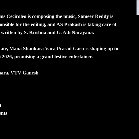
ems Ceciroleo is composing the music, Sameer Reddy is
sible for the editing, and AS Prakash is taking care of
y written by S. Krishna and G. Adi Narayana.
date, Mana Shankara Vara Prasad Garu is shaping up to
 2026, promising a grand festive entertainer.
thara, VTV Ganesh
a
ents