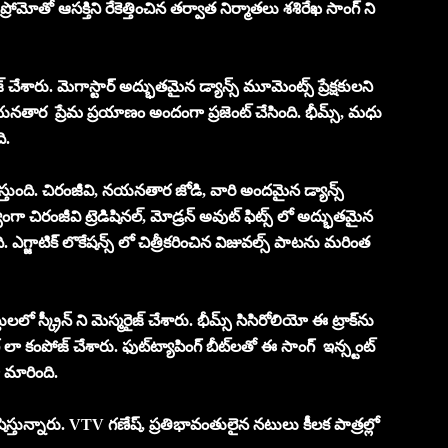
రోమోతో ఆసక్తిని రేకెత్తించిన తర్వాత నిర్మాతలు శశిరేఖ సాంగ్ ని
చేశారు. మెగాస్టార్ అద్భుతమైన డ్యాన్స్ మూమెంట్స్ ప్రేక్షకులని
నయనతార ప్రేమ ప్రయాణం అందంగా ప్రజెంట్ చేసింది. భీమ్స్, మధు
ి.
స్తుంది. చిరంజీవి, నయనతార జోడి, వారి అందమైన డ్యాన్స్
ంగా చిరంజీవి ట్రెడిషినల్, మోడ్రన్ అవుట్ ఫిట్స్ లో అద్భుతమైన
ఎగ్జాటిక్ లొకేషన్స్ లో చిత్రీకరించిన విజువల్స్ పాటను మరింత
్క్రీన్ ని మెస్మరైజ్ చేశారు. భీమ్స్ సిసిరోలియో ఈ ట్రాక్‌ను
లా కంపోజ్ చేశారు. ఫుట్‌ట్యాపింగ్ బీట్‌లతో ఈ సాంగ్ ఇన్స్టంట్
గా మారింది.
ిస్తున్నారు. VTV గణేష్, ప్రతిభావంతులైన నటులు కీలక పాత్రల్లో