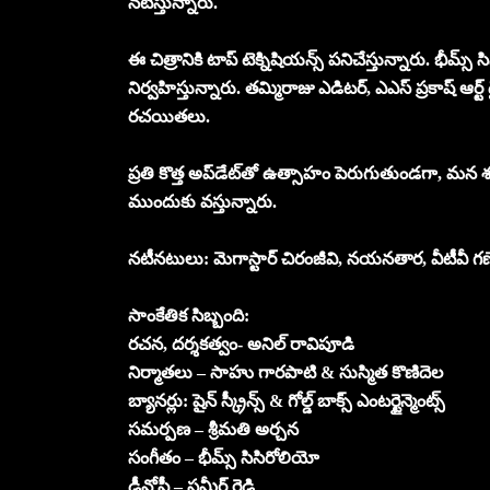
నటిస్తున్నారు.
ఈ చిత్రానికి టాప్ టెక్నిషియన్స్ పనిచేస్తున్నారు. భీమ్
నిర్వహిస్తున్నారు. తమ్మిరాజు ఎడిటర్, ఎఎస్ ప్రకాష్ ఆర్ట్
రచయితలు.
ప్రతి కొత్త అప్‌డేట్‌తో ఉత్సాహం పెరుగుతుండగా, మన శంకర వర
ముందుకు వస్తున్నారు.
నటీనటులు: మెగాస్టార్ చిరంజీవి, నయనతార, వీటీవీ గణ
సాంకేతిక సిబ్బంది:
రచన, దర్శకత్వం- అనిల్ రావిపూడి
నిర్మాతలు – సాహు గారపాటి & సుస్మిత కొణిదెల
బ్యానర్లు: షైన్ స్క్రీన్స్ & గోల్డ్ బాక్స్ ఎంటర్టైన్మెంట్స్
సమర్పణ – శ్రీమతి అర్చన
సంగీతం – భీమ్స్ సిసిరోలియో
డీవోపీ – సమీర్ రెడ్డి