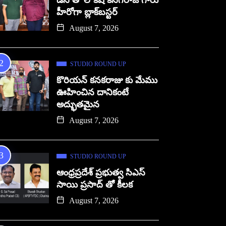
డిసి తో లోకేష్ కనగరాజ్ గారు
హీరోగా బ్లాక్‌బస్టర్
August 7, 2026
STUDIO ROUND UP
కొరియన్ కనకరాజు కు మేము
ఊహించిన దానికంటే
అద్భుతమైన
August 7, 2026
STUDIO ROUND UP
ఆంధ్రప్రదేశ్ ప్రభుత్వ సిఎస్
సాయి ప్రసాద్ తో కీలక
August 7, 2026