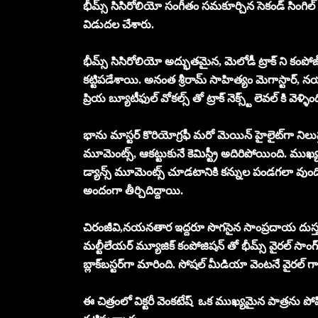
భీమ్స్ సిసిరోలియో సంగీతం సమకూర్చిన సెకండ్ సింగిల్ ప్
విడుదల చేశారు.
భీమ్స్ సిసిరోలియో అద్భుతమైన, మెలోడీ ట్రాక్ ని కంపోజ్ 
కట్టిపడేశాయి. అనంత శ్రీరామ్ సాహిత్యం మెగాస్టార్, 
ప్రియ బ్యూటీఫుల్ వోకల్స్ తో ట్రాక్‌ నెక్స్ట్ లెవల్ కి వెళ్ళింద
భాను మాస్టర్ కొరియోగ్రఫీ మరో మెయిన్ హైలైట్‌గా నిలు
మూమెంట్స్, ఆకట్టుకునే కెమిస్ట్రీ అదిరిపోయింది. ముఖ్య
డ్యాన్స్ మూమెంట్స్ చూడటానికి కన్నుల పండగలా వుంది. 
అందంగా తీర్చిదిద్దాయి.
చిరంజీవి,నయనతార ఇద్దరూ సొగసైన సాంప్రదాయ దుస్తులలో స
మల్టీలేయర్ మ్యూజిక్ కంపోజిషన్ తో భీమ్స్ వైరల్ సాంగ్ 
బ్లాక్‌బస్టర్‌గా మారింది. సోషల్ మీడియా వెంటనే వైరల్ 
ఈ చిత్రంలో విక్టరీ వెంకటేష్ ఒక ముఖ్యమైన పాత్రను పోష