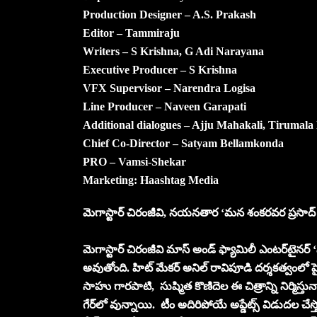
Production Designer – A.S. Prakash
Editor – Tammiraju
Writers – S Krishna, G Adi Narayana
Executive Producer – S Krishna
VFX Supervisor – Narendra Logisa
Line Producer – Naveen Garapati
Additional dialogues – Ajju Mahakali, Tirumala
Chief Co-Director – Satyam Bellamkonda
PRO – Vamsi-Shekar
Marketing: Haashtag Media
మెగాస్టార్ చిరంజీవి, నయనతార ‘మన శంకరవర ప్రసాద్ గార
మెగాస్టార్ చిరంజీవి మాస్ అండ్ ఫ్యామిలీ ఎంటర్‌టైనర్ ‘మ
అవుతోంది. హిట్ మేకర్ అనిల్ రావిపూడి దర్శకత్వంలో షైన్ స్క
సాహు గారపాటి, సుష్మిత కొణిదెల ఈ చిత్రాన్ని నిర్మిస్తున
గేర్‌లో వున్నాయి. టీం అదిరిపోయే అప్డేట్స్ విడుదల చేస్త