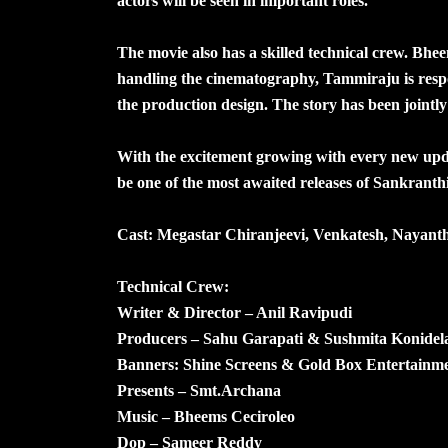
actors will be seen in important roles.
The movie also has a skilled technical crew. Bhe
handling the cinematography, Tammiraju is respon
the production design. The story has been jointl
With the excitement growing with every new up
be one of the most awaited releases of Sankranthi
Cast: Megastar Chiranjeevi, Venkatesh, Nayan
Technical Crew:
Writer & Director – Anil Ravipudi
Producers – Sahu Garapati & Sushmita Konidel
Banners: Shine Screens & Gold Box Entertainm
Presents – Smt.Archana
Music – Bheems Ceciroleo
Dop – Sameer Reddy