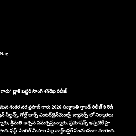
 Nag
ు’ బ్లాక్ బస్టర్ సాంగ్ శశిరేఖ రిలీజ్
న శంకర వర ప్రసాద్ గారు 2026 సంక్రాంతి గ్రాండ్‌ రిలీజ్ కి రెడీ
్రీన్స్, గోల్డ్ బాక్స్ ఎంటర్‌టైన్‌మెంట్స్ బ్యానర్స్ లో నిర్మాతలు
్నారు, శ్రీమతి అర్చన సమర్పిస్తున్నారు. ప్రమోషన్స్ ఇప్పటికే హై
ోంది. ఫస్ట్ సింగిల్ మీసాల పిల్ల చార్ట్‌బస్టర్ సంచలనంగా మారింది.