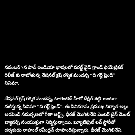
నవంబర్ 7న పాన్ ఇండియా భాషలలో వరల్డ్ వైడ్ గ్రాండ్ థియేట్రికల్
రిలీజ్ కు రాబోతున్న నేషనల్ క్రష్ రశ్మిక మందన్న “ది గర్ల్ ఫ్రెండ్”
సినిమా.
నేషనల్ క్రష్ రశ్మిక మందన్న, టాలెంటెడ్ హీరో దీక్షిత్ శెట్టి జంటగా
నటిస్తున్న సినిమా “ది గర్ల్ ఫ్రెండ్”. ఈ సినిమాను ప్రముఖ నిర్మాత అల్లు
అరవింద్ సమర్పణలో గీతా ఆర్ట్స్, ధీరజ్ మొగిలినేని ఎంటర్ టైన్ మెంట్
బ్యానర్స్ సంయుక్తంగా నిర్మిస్తున్నాయి. బ్యూటిఫుల్ లవ్ స్టోరీతో
దర్శకుడు రాహుల్ రవీంద్రన్ రూపొందిస్తున్నారు. ధీరజ్ మొగిలినేని,