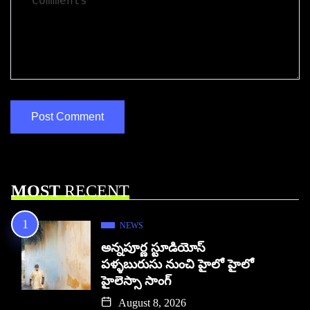
MOST
RECENT
NEWS
అన్నపూర్ణ స్టూడియోస్
పళ్ళబురుసు నుంచి హైలో హైలో
హైలెస్సా సాంగ్
August 8, 2026