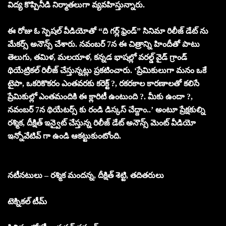
విద్య కొప్పినీడి నిర్మాతలుగా వ్యవహిస్తున్నారు.
ఈ రోజు ఓ స్పెషల్ వీడియోతో “ది గర్ల్ ఫ్రెండ్” సినిమా రిలీజ్ డేట్ ను
మేకర్స్ అనౌన్స్ చేశారు. నవంబర్ 7న ఈ చిత్రాన్ని హిందీతో పాటు
తెలుగు, తమిళ, మలయాళ, కన్నడ భాషల్లో వరల్డ్ వైడ్ గ్రాండ్
థియేట్రికల్ రిలీజ్ చేస్తున్నట్లు ప్రకటించారు. ‘ప్రేమికులుగా మనం ఒకే
టైపా, ఒకరికొకరం ఎంతవరకు కరెక్ట్ ?, రకరకాల కారణాలతో కలిసే
ప్రేమికుల్లో ఎంతమందికి ఈ క్లారిటీ ఉంటుంది ?. మీకు ఉందా ?,
నవంబర్ 7న థియేటర్స్ కు రండి డిస్కస్ చేద్దాం..’ అంటూ ప్రేక్షకుల్ని
రశ్మిక, దీక్షిత్ ఇన్వైట్ చేస్తున్న రిలీజ్ డేట్ అనౌన్స్ మెంట్ వీడియో
ఇన్నోవేటివ్ గా ఉండి ఆకట్టుకుంటోంది.
నటీనటులు – రశ్మిక మందన్న, దీక్షిత్ శెట్టి, తదితరులు
టెక్నికల్ టీమ్