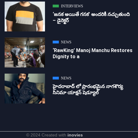
INTERVIEWS
‘జ‌న‌క అయితే గ‌న‌క‌’ అందరికీ నచ్చుతుంది
– డైరెక్ట‌ర్
NEWS
‘RawKing’ Manoj Manchu Restores
Dignity to a
NEWS
హైదరాబాద్ లో ప్రారంభమైన నాగశౌర్య
సినిమా యాక్షన్ షెడ్యూల్
© 2024 Created with
inovies