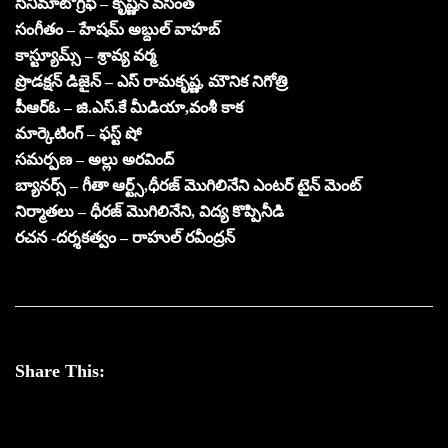
సినిమాటోగ్రఫీ – కృష్ణన్ వసంత్
సంగీతం – హేషమ్ అబ్దుల్ వాహబ్
కాస్ట్యూమ్స్ – శ్రావ్య వర్మ
ప్రొడక్షన్ డిజైన్ – ఎస్ రామకృష్ణ, మౌనిక నిగోత్రి
పీఆర్ఓ – జి.ఎస్.కే మీడియా,వంశీ కాక
మార్కెటింగ్ – ఫస్ట్ షో
సమర్పణ – అల్లు అరవింద్
బ్యానర్స్ – గీతా ఆర్ట్స్,ధీరజ్ మొగిలినేని ఎంటర్ టైన్ మెంట్
నిర్మాతలు – ధీరజ్ మొగిలినేని, విద్య కొప్పినీడి
రచన -దర్శకత్వం – రాహుల్ రవీంద్రన్
Share This: