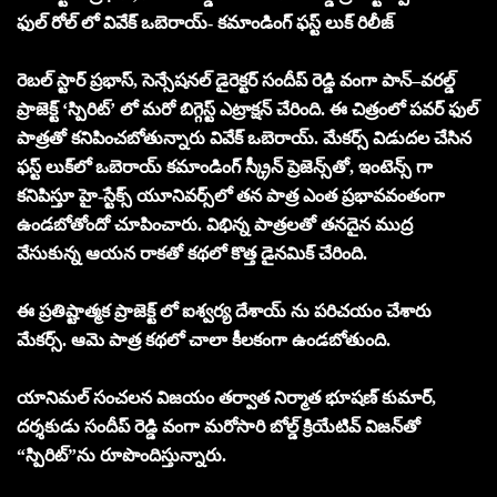
ఫుల్ రోల్ లో వివేక్ ఒబెరాయ్- కమాండింగ్ ఫస్ట్ లుక్ రిలీజ్
రెబల్ స్టార్ ప్రభాస్, సెన్సేషనల్ డైరెక్టర్ సందీప్ రెడ్డి వంగా పాన్–వరల్డ్
ప్రాజెక్ట్ ‘స్పిరిట్’ లో మరో బిగ్గెస్ట్ ఎట్రాక్షన్ చేరింది. ఈ చిత్రంలో పవర్ ఫుల్
పాత్రతో కనిపించబోతున్నారు వివేక్ ఒబెరాయ్. మేకర్స్ విడుదల చేసిన
ఫస్ట్ లుక్‌లో ఒబెరాయ్ కమాండింగ్ స్క్రీన్ ప్రెజెన్స్‌తో, ఇంటెన్స్ గా
కనిపిస్తూ హై-స్టేక్స్ యూనివర్స్‌లో తన పాత్ర ఎంత ప్రభావవంతంగా
ఉండబోతోందో చూపించారు. విభిన్న పాత్రలతో తనదైన ముద్ర
వేసుకున్న ఆయన రాకతో కథలో కొత్త డైనమిక్ చేరింది.
ఈ ప్రతిష్టాత్మక ప్రాజెక్ట్‌ లో ఐశ్వర్య దేశాయ్‌ ను పరిచయం చేశారు
మేకర్స్. ఆమె పాత్ర కథలో చాలా కీలకంగా ఉండబోతుంది.
యానిమల్ సంచలన విజయం తర్వాత నిర్మాత భూషణ్ కుమార్,
దర్శకుడు సందీప్ రెడ్డి వంగా మరోసారి బోల్డ్ క్రియేటివ్ విజన్‌తో
“స్పిరిట్”ను రూపొందిస్తున్నారు.