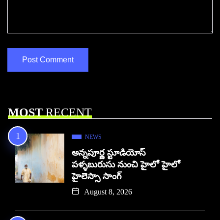
MOST
RECENT
NEWS
అన్నపూర్ణ స్టూడియోస్
పళ్ళబురుసు నుంచి హైలో హైలో
హైలెస్సా సాంగ్
August 8, 2026