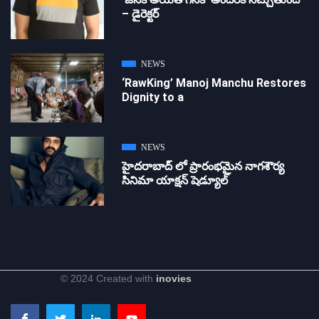
– డైరెక్ట‌ర్
NEWS
‘RawKing’ Manoj Manchu Restores
Dignity to a
NEWS
హైదరాబాద్ లో ప్రారంభమైన నాగశౌర్య
సినిమా యాక్షన్ షెడ్యూల్
© 2024 Created with
inovies