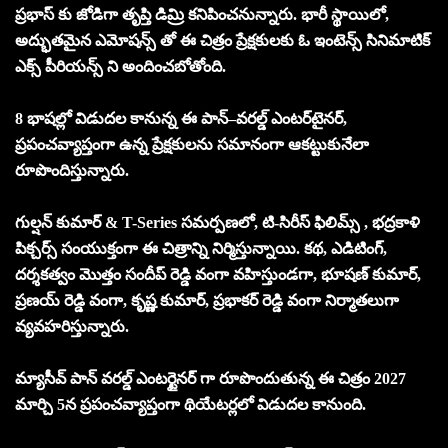
ప్రభాస్ కు జోడిగా తృప్తి డిమ్రి కనిపించనున్నారు. భారీ స్థాయిలో,
అద్భుతమైన ఎమోషన్స్ తో ఈ చిత్రం ప్రేక్షకులకు ఓ ఇంటెన్స్ సినిమాటిక్
ఎక్స్ పీరియన్స్ ని అందించబోతోంది.
8 భాషల్లో విడుదల కానున్న ఈ పాన్–వరల్డ్ ఎంటర్‌టైనర్,
ప్రపంచవ్యాప్తంగా ఉన్న ప్రేక్షకులను సమానంగా ఆకట్టుకునేలా
రూపొందిస్తున్నారు.
గుల్షన్ కుమార్ & T-Series సమర్పణలో, టి-సిరీస్ ఫిలిమ్స్ , భద్రకాళి
పిక్చర్స్ సంయుక్తంగా ఈ చిత్రాన్ని నిర్మిస్తున్నాయి. కథ, ఎడిటింగ్,
దర్శకత్వం మొత్తం సందీప్ రెడ్డి వంగా వహిస్తుండగా, భూషణ్ కుమార్,
ప్రణయ్ రెడ్డి వంగా, కృష్ణ కుమార్, ప్రభాకర్ రెడ్డి వంగా నిర్మాతలుగా
వ్యవహరిస్తున్నారు.
మ్యాసీవ్ పాన్ వరల్డ్ ఎంటర్టైనర్ గా రూపొందుతున్న ఈ చిత్రం 2027
మార్చి 5న ప్రపంచవ్యాప్తంగా థియేటర్లలో విడుదల కానుంది.