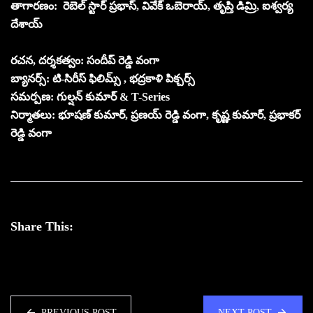
తాగారణం: రెబెల్ స్టార్ ప్రభాస్, వివేక్ ఒబెరాయ్, తృప్తి డిమ్రి, ఐశ్వర్య
దేశాయ్‌
రచన, దర్శకత్వం: సందీప్ రెడ్డి వంగా
బ్యానర్స్: టి-సిరీస్ ఫిలిమ్స్ , భద్రకాళి పిక్చర్స్
సమర్పణ: గుల్షన్ కుమార్ & T-Series
నిర్మాతలు: భూషణ్ కుమార్, ప్రణయ్ రెడ్డి వంగా, కృష్ణ కుమార్, ప్రభాకర్
రెడ్డి వంగా
Share This:
PREVIOUS POST
NEXT POST