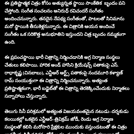
ఈ ప్రతిష్టాత్మక చిత్రం కోసం అత్యున్నత స్థాయి సాంకేతిక బృందం పని
చేస్తోంది. సంగీత సంచలనం అనిరుధ్ రవిచందర్ సంగీతం
అందించనున్నారు. తనదైన నేపథ్య సంగీతంతో, పాటలతో సినిమాను
మరో స్థాయికి తీసుకెళ్లనున్నారు. ఈ చిత్రానికి ఆయన అందించే
సంగీతం ఒక సరికొత్త అనుభూతిని ఇస్తుందని చిత్ర బృందం నమ్మకంగా
ఉంది.
ఈ ప్రపంచస్థాయి భారీ చిత్రాన్ని నిర్మించడానికి అగ్ర నిర్మాణ సంస్థలు
చేతులు కలిపాయి. హారిక అండ్ హాసిని క్రియేషన్స్ పతాకంపై ఎస్.
రాధాకృష్ణ (చినబాబు), ఎన్టీఆర్ ఆర్ట్స్ పతాకంపై నందమూరి కళ్యాణ్
రామ్ సంయుక్తంగా ఈ చిత్రాన్ని నిర్మించనున్నారు. అత్యంత
ప్రతిష్టాత్మకంగా, భారీ బడ్జెట్‌తో ఈ చిత్రాన్ని తెరకెక్కించేందుకు నిర్మాతలు
సన్నాహాలు చేస్తున్నారు.
తెలుగు సినీ పరిశ్రమలో అత్యంత విజయవంతమైన నటుడు–దర్శకుడు
కలయికల్లో ఒకటైన ఎన్టీఆర్–త్రివిక్రమ్ జోడీ, రెండు అగ్ర నిర్మాణ
సంస్థలతో కలిసి మరోసారి ప్రేక్షకుల ముందుకు వస్తుండటంతో ఈ చిత్రం