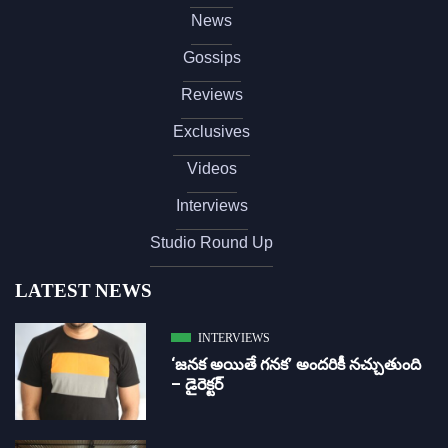
News
Gossips
Reviews
Exclusives
Videos
Interviews
Studio Round Up
LATEST NEWS
INTERVIEWS
‘జ‌న‌క అయితే గ‌న‌క‌’ అందరికీ నచ్చుతుంది
– డైరెక్ట‌ర్