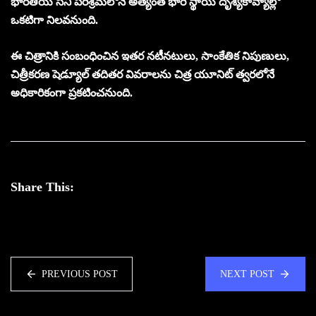
భారతీయ సినీ పరిశ్రమలోనే అత్యంత భారీ స్థాయి దృశ్యకావ్యాల్లో
ఒకటిగా నిలవనుంది.
ఈ చిత్రానికి సంబంధించిన ఇతర నటీనటులు, సాంకేతిక నిపుణులు,
చిత్రీకరణ షెడ్యూల్ తదితర వివరాలను చిత్ర యూనిట్ త్వరలోనే
అధికారికంగా ప్రకటించనుంది.
Share This:
PREVIOUS POST
NEXT POST