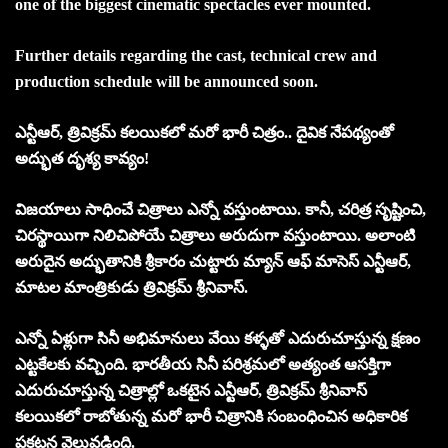
one of the biggest cinematic spectacles ever mounted.
Further details regarding the cast, technical crew and
production schedule will be announced soon.
ఎన్టీఆర్, త్రివిక్రమ్ కలయికలో మరో భారీ చిత్రం.. దైవిక నేపథ్యంతో
అద్భుత దృశ్య కావ్యం!
విజయాలు సాధించే చిత్రాలు ఎన్నో వస్తుంటాయి. కానీ, చరిత్ర సృష్టించి,
చిరస్థాయిగా నిలిచిపోయే చిత్రాలు అరుదుగా వస్తుంటాయి. అలాంటి
అరుదైన అద్భుతానికి శ్రీకారం చుట్టారు మ్యాన్ ఆఫ్ మాసెస్ ఎన్టీఆర్,
మాటల మాంత్రికుడు త్రివిక్రమ్ శ్రీనివాస్.
ఎన్నో ఏళ్లుగా సినీ అభిమానులు వేయి కళ్ళతో ఎదురుచూస్తున్న క్షణం
ఎట్టకేలకు వచ్చింది. భారతీయ సినీ పరిశ్రమలో అత్యంత ఆసక్తిగా
ఎదురుచూస్తున్న చిత్రాల్లో ఒకటైన ఎన్టీఆర్, త్రివిక్రమ్ శ్రీనివాస్
కలయికలో రాబోతున్న మరో భారీ చిత్రానికి సంబంధించిన అధికారిక
ప్రకటన వెలువడింది.