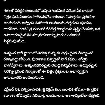
గతంలో వీరిద్దరి కలయికలో వచ్చిన ‘అరవింద సమేత వీర రాఘవ’
చిత్రం ఘన విజయం సాధించడమే కాకుండా, విమర్శకుల ప్రశంసలు
అందుకుంది. ఇప్పుడు మరోసారి ఈ నటుడు-దర్శకుడు ద్వయం,
భారతీయ చలనచిత్ర రంగంలో సరికొత్త రికార్డులను సృష్టించేందుకు, ఒక
అసాధారణమైన సినిమా ప్రయాణాన్ని ప్రారంభించడానికి
సిద్ధమవుతోంది.
అత్యంత భారీ స్థాయిలో తెరకెక్కనున్న ఈ చిత్రం దైవిక నేపథ్యంతో
రూపుదిద్దుకోనుంది. పురాణాల స్ఫూర్తితో సాగే కథనం, లోతైన
భావోద్వేగాలు, ఉత్కంఠభరితమైన యుద్ధ సన్నివేశాలు, అద్భుతమైన
సరికొత్త ప్రపంచ నిర్మాణంతో ఈ చిత్రం ప్రేక్షకులకు అపూర్వమైన
అనుభూతిని అందించనుంది.
ఎన్టీఆర్ నట విశ్వరూపానికి, త్రివిక్రమ్ కలం బలానికి తోడుగా ఈ దైవిక
కథాంశం తోడవ్వడం సినిమాపై అంచనాలను ఆకాశాన్నంటేలా చేస్తోంది.