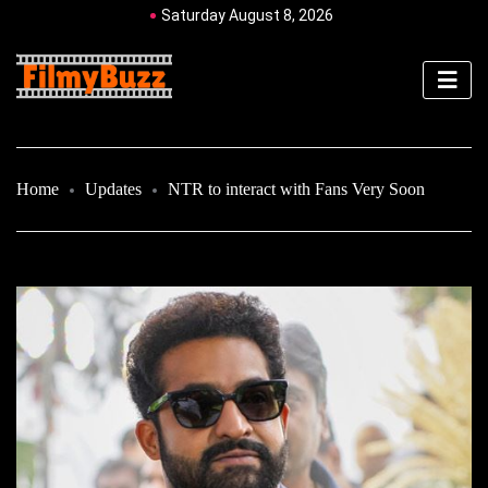
Saturday August 8, 2026
Home
Updates
NTR to interact with Fans Very Soon