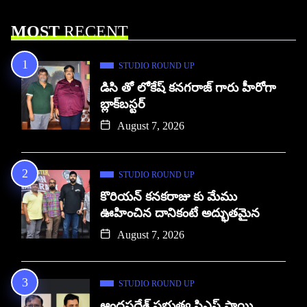
MOST
RECENT
STUDIO ROUND UP
డిసి తో లోకేష్ కనగరాజ్ గారు హీరోగా
బ్లాక్‌బస్టర్
August 7, 2026
STUDIO ROUND UP
కొరియన్ కనకరాజు కు మేము
ఊహించిన దానికంటే అద్భుతమైన
August 7, 2026
STUDIO ROUND UP
ఆంధ్రప్రదేశ్ ప్రభుత్వ సిఎస్ సాయి