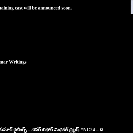
emaining cast will be announced soon.
mar Writings
్ రైటింగ్స్ – నెవర్ బిఫోర్ మిథికల్ థ్రిల్లర్, “NC24 – ది