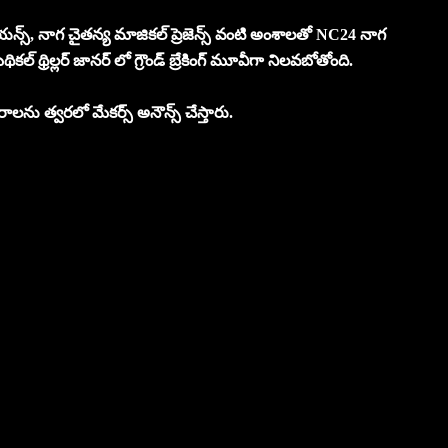
ియన్స్, నాగ చైతన్య మాజికల్ ప్రెజెన్స్ వంటి అంశాలతో NC24 నాగ
్ థ్రిల్లర్ జానర్‌ లో గ్రౌండ్ బ్రేకింగ్ మూవీగా నిలవబోతోంది.
ాలను త్వరలో మేకర్స్ అనౌన్స్ చేస్తారు.