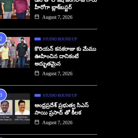
డిసి తో లోకేష్ కనగరాజ్ గారు
హీరోగా బ్లాక్‌బస్టర్
August 7, 2026
STUDIO ROUND UP
కొరియన్ కనకరాజు కు మేము
ఊహించిన దానికంటే
అద్భుతమైన
August 7, 2026
STUDIO ROUND UP
ఆంధ్రప్రదేశ్ ప్రభుత్వ సిఎస్
సాయి ప్రసాద్ తో కీలక
August 7, 2026