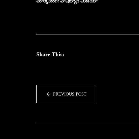
మార్కెటింగ్: హాష్‌ట్యాగ్ మీడియా
Share This:
PREVIOUS POST