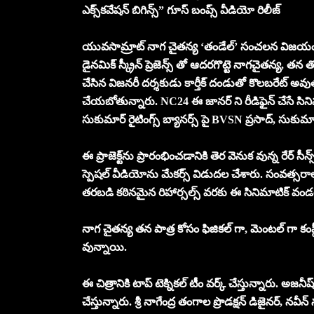
ఎక్స్‌కవేషన్ బిగిన్స్” గూస్ బంప్స్ వీడియో రిలీజ్
యువసామ్రాట్ నాగ చైతన్య ‘తండేల్’ సంచలన విజయం తర్వాత మ
డైనమిక్ స్క్రీన్ ప్రెజెన్స్‌ తో ఆదరగొట్టె నాగచైతన్య, తన 
చేసిన విజనరీ దర్శకుడు కార్తీక్ దండుతో కొలబరేట్ అవుతున్
చేయబోతున్నారు. NC24 ఈ జానర్ ని రీడిఫైన్ చేసే సినిమాట
సుకుమార్ రైటింగ్స్ బ్యానర్స్ పై BVSN ప్రసాద్, సుకుమార్
ఈ ప్రాజెక్ట్‌ను ప్రారంభించడానికి తెర వెనుక వున్న రేర్ సీన్
స్పెషల్ వీడియోను మేకర్స్ విడుదల చేశారు. సంవత్సరాల
తరబడి కఠినమైన రిహార్సల్స్ వరకు ఈ సినిమాటిక్ వండర్ కు
నాగ చైతన్య తన పాత్ర కోసం ఫిజికల్ గా, మెంటల్ గా కంప్లీ
వున్నాయి.
ఈ చిత్రానికి టాప్ టెక్నికల్ టీం వర్క్ చేస్తున్నారు. అజనీ
చేస్తున్నారు. శ్రీ నాగేంద్ర తంగాల ప్రొడక్షన్ డిజైనర్, నవీ