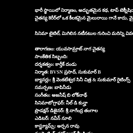
భారీ స్థాయిలో నిర్మాణం, అద్భుతమైన కథ, టాప్ టెక్నీష
చైతన్య కెరీర్‌లో ఒక కీలకమైన మైలురాయి గానే కాదు, మైథికల
సినిమా టైటిల్, మిగిలిన నటీనటుల గురించి మరిన్ని వివర
తారాగణం: యువసామ్రాట్ నాగ చైతన్య
సాంకేతిక సిబ్బంది:
దర్శకత్వం: కార్తీక్ దండు
నిర్మాత: BVSN ప్రసాద్, సుకుమార్ B
బ్యానర్లు: శ్రీ వెంకటేశ్వర సినీ చిత్ర & సుకుమార్ రైటింగ్స్
సమర్పణ: బాపినీడు
సంగీతం: అజనీష్ బి లోక్‌నాథ్
సినిమాటోగ్రాఫర్: నీల్ డి కున్హా
ప్రొడక్షన్ డిజైనర్: శ్రీ నాగేంద్ర తంగాల
ఎడిటర్: నవీన్ నూలి
కాస్ట్యూమ్స్: అర్చన రావు