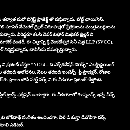
రో బిగ్గెస్ట్ ప్రాజెక్ట్ తో వస్తున్నారు. బోల్డ్ ఛాయిసెస్,
తొలి సూపర్ నేచురల్ థ్రిల్లర్ విరూపాక్షతో ప్రేక్షకులను మంత్రముగ్ధులను
నారు. వీరిద్దరూ కలసి నెవర్ బిఫోర్ మిథికల్ థ్రిల్లర్ ని
ిక్ వండర్. ఈ చిత్రాన్ని శ్రీ వెంకటేశ్వర సినీ చిత్ర LLP (SVCC),
 నిర్మిస్తున్నారు, బాపినీడు సమర్పిస్తున్నారు.
స్ ని ప్రజెంట్ చేస్తూ “NC24 – ది ఎక్స్‌కవేషన్ బిగిన్స్” ఎలక్ట్రిఫైయింగ్
 తరబడి ఆలోచనల, నెలల తరబడి ఇంటెన్స్ ప్రీ-ప్రొడక్షన్, రోజుల
 ప్రాణం పోసే హార్డ్ వర్క్ ని ఈ వీడియో ప్రజెంట్ చేస్తోంది.
ట్ ట్రాన్స్ ఫర్మేషన్ అయ్యారు. ఈ వీడియోలో గూస్బంప్స్ ఇచ్చే సీన్స్
ష్ బి లోక్‌నాథ్ సంగీతం అందించగా, నీల్ డి కున్హా డీవోపీగా వర్క్
న్ నూలి ఎడిటర్.