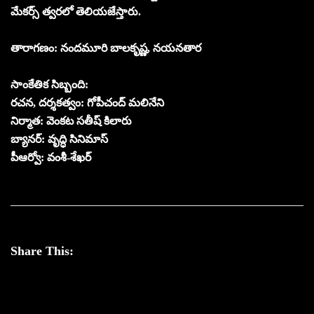
మేకర్స్ త్వరలో తెలియజేస్తారు.
తారాగణం: నందమూరి బాలకృష్ణ, నయనతార
సాంకేతిక సిబ్బంది:
రచన, దర్శకత్వం: గోపీచంద్ మలినేని
నిర్మాత: వెంకట సతీష్ కిలారు
బ్యానర్: వృద్ధి సినిమాస్
పీఆర్వో: వంశీ-శేఖర్
Share This: