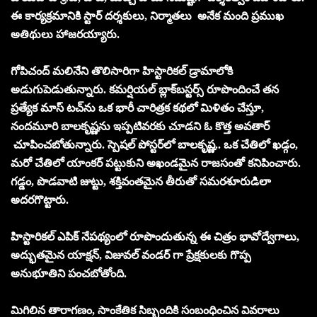
ఈ కార్యక్రమానికి స్టార్ దర్శకులు, నిర్మాతలు అనేక మంది ప్రముఖ
అతిథులు హాజరయ్యారు.
గోపిచంద్ మలినేని తొలిసారిగా హిస్టారికల్ డ్రామాలోకి
అడుగుపెడుతున్నారు. కమర్షియల్ బ్లాక్‌బస్టర్స్ రూపొందించే తన
ప్రత్యేక మాస్ టచ్‌ను ఒక భారీ చారిత్రక కథలో మిళితం చేస్తూ,
నందమూరి బాలకృష్ణను ఇప్పటివరకు చూడని ఓ కొత్త అవతార్
చూపించబోతున్నారు. స్పెషల్ పోస్టర్‌లో బాలకృష్ణ.. ఒక చేతిలో ఖడ్గం,
మరో చేతిలో యాంకర్‌ పట్టుకుని అఖండమైన రాజసంతో కనిపించారు.
గడ్డం, పొడవాటి జుట్టు, శక్తివంతమైన తీరుతో సమరశూరుడిలా
అదరగొట్టారు.
హిస్టారికల్ ఎపిక్ నేపథ్యంలో రూపొందుతున్న ఈ చిత్రం భావోద్వేగాలు,
అద్భుతమైన యాక్షన్‌, విజువల్ వండర్ గా ప్రేక్షకులకు గొప్ప
అనుభూతిని పంచబోతోంది.
మిగిలిన తారాగణం, సాంకేతిక సిబ్బందికి సంబంధించిన వివరాలు