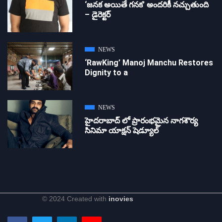
‘జ‌న‌క అయితే గ‌న‌క‌’ అందరికీ నచ్చుతుంది
– డైరెక్ట‌ర్
NEWS
‘RawKing’ Manoj Manchu Restores
Dignity to a
NEWS
హైదరాబాద్ లో ప్రారంభమైన నాగశౌర్య
సినిమా యాక్షన్ షెడ్యూల్
© 2024 Created with
inovies