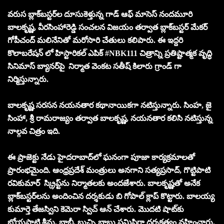
వరుస బ్లాక్‌బస్టర్‌ల దూసుకెళ్తున్న గాడ్ ఆఫ్ మాసెస్ నందమూరి
బాలకృష్ణ, వీరసింహారెడ్డి సంచలన విజయం తర్వాత బ్లాక్‌బస్టర్ మేకర్
గోపీచంద్ మలినేనితో మరోసారి చేతులు కలిపారు. ఈ ఇద్దరి
కొలాబరేషన్ లో హిస్టారికల్ ఎపిక్ #NBK111 చిత్రాన్ని ప్రతిష్టాత్మక వృద్ధి
సినిమాస్ బ్యానర్‌పై నిర్మాత వెంకట సతీష్ కిలారు గ్రాండ్ గా
నిర్మిస్తున్నారు.
బాలకృష్ణ సరసన నయనతార కథానాయికగా నటిస్తున్నారు. సింహ, జై
సింహా, శ్రీ రామరాజ్యం తర్వాత బాలకృష్ణ, నయనతార కలిసి నటిస్తున్న
నాల్గవ చిత్రం ఇది.
ఈ ప్రాజెక్టు నేడు హైదరాబాద్‌లో ఘనంగా పూజా కార్యక్రమాలతో
ప్రారంభమైంది. ఆంధ్రప్రదేశ్ మంత్రులు అనగాని సత్యప్రసాద్, గొట్టిపాటి
రవికుమార్ స్క్రిప్ట్‌ను నిర్మాతలకు అందజేశారు. బాలకృష్ణతో అనేక
బ్లాక్‌బస్టర్‌లను అందించిన దర్శకుడు బి గోపాల్ క్లాప్ కొట్టారు. బాలయ్య
కుమార్తె తేజస్విని కెమెరా స్విచ్ ఆన్ చేశారు. మొదటి షాట్‌కు
బోయపాటి శ్రీను, బాబీ, బుచ్చి బాబు సమిష్టిగా దర్శకత్వం వహించారు.