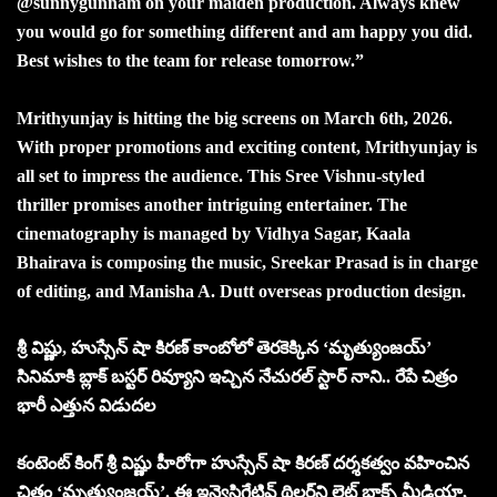
@sunnygunnam on your maiden production. Always knew
you would go for something different and am happy you did.
Best wishes to the team for release tomorrow.”
Mrithyunjay is hitting the big screens on March 6th, 2026.
With proper promotions and exciting content, Mrithyunjay is
all set to impress the audience. This Sree Vishnu-styled
thriller promises another intriguing entertainer. The
cinematography is managed by Vidhya Sagar, Kaala
Bhairava is composing the music, Sreekar Prasad is in charge
of editing, and Manisha A. Dutt overseas production design.
శ్రీ విష్ణు, హుస్సేన్ షా కిరణ్ కాంబోలో తెరకెక్కిన ‘మృత్యుంజయ్’
సినిమాకి బ్లాక్ బస్టర్ రివ్యూని ఇచ్చిన నేచురల్ స్టార్ నాని.. రేపే చిత్రం
భారీ ఎత్తున విడుదల
కంటెంట్ కింగ్ శ్రీ విష్ణు హీరోగా హుస్సేన్ షా కిరణ్ దర్శకత్వం వహించిన
చిత్రం ‘మృత్యుంజయ్’. ఈ ఇన్వెస్టిగేటివ్ థ్రిల్లర్‌ని లైట్ బాక్స్ మీడియా,