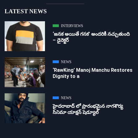
LATEST NEWS
INTERVIEWS
‘జ‌న‌క అయితే గ‌న‌క‌’ అందరికీ నచ్చుతుంది
– డైరెక్ట‌ర్
NEWS
‘RawKing’ Manoj Manchu Restores
Dignity to a
NEWS
హైదరాబాద్ లో ప్రారంభమైన నాగశౌర్య
సినిమా యాక్షన్ షెడ్యూల్