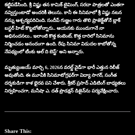
కట్టిపడేసింది. శ్రీ విష్ణు తన కామిక్ టైమింగ్, సరదా పాత్రలతో ఎంతగా
నవ్విస్తుంటాడో అందరికీ తెలుసు. కానీ ఈ సినిమాలో శ్రీ విష్ణు నటన
నన్ను ఆశ్చర్యపరిచింది. సందీప్ గుణ్ణం గారు తొలి ప్రాజెక్ట్‌తోనే బ్లాక్
బస్టర్ హిట్ కొట్టబోతోన్నారు.. ఆయనకు ముందుగానే నా
అభినందనలు.. ఇలాంటి కొత్త కంటెంట్, కొత్త దారిలో సినిమాను
నిర్మించడం ఆనందంగా ఉంది. రేపు సినిమా విడుదల కాబోతోన్న
నేపథ్యంలో టీంకు ఆల్ ది బెస్ట్’ అని అన్నారు.
మృత్యుంజయ్ మార్చి 6, 2026న వరల్డ్ వైడ్‌గా భారీ ఎత్తున రిలీజ్
అవుతోంది. ఈ మూవీకి సినిమాటోగ్రఫర్‌గా విద్యా సాగర్, సంగీత
దర్శకుడిగా కాళ భైరవ పని చేశారు. శ్రీకర్ ప్రసాద్ ఎడిటింగ్ బాధ్యతలు
నిర్వహించగా, మనీషా ఎ. దత్ ప్రొడక్షన్ డిజైన్‌ను పర్యవేక్షించారు.
Share This: