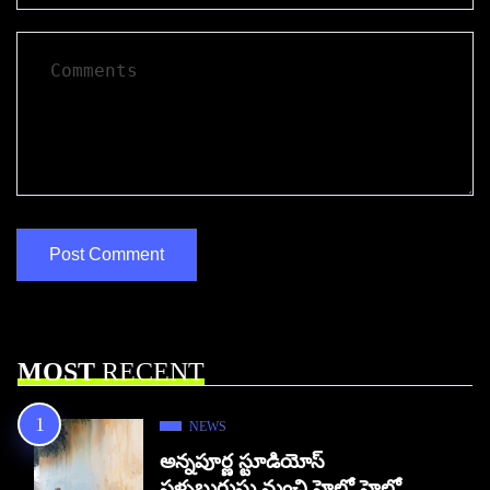
MOST
RECENT
NEWS
అన్నపూర్ణ స్టూడియోస్
పళ్ళబురుసు నుంచి హైలో హైలో