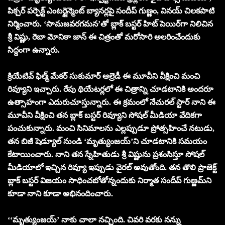
పిక్చర్ పర్ఫెక్ట్ ఎంటర్టైన్మెంట్ బ్యానర్లపై సందీప్ గుణ్ణం, వినయ్ చిలకపాటి
నిర్మించారు. ‘సామజవరగమన’తో బ్లాక్ బస్టర్ హిట్ పెయిర్‌గా నిలిచిన
శ్రీ విష్ణు, రెబా మోనికా జాన్ ఈ చిత్రంతో మరోసారి అలరించేందుకు
సిద్దంగా ఉన్నారు.
క్రియేటివ్ ఫిల్మ్ మేకర్ సుకుమార్ ఆల్రెడీ ఈ మూవీని వీక్షించి మంచి
రివ్యూని ఇచ్చారు. రేపు థియేటర్లలో ఈ చిత్రాన్ని చూడటానికి అందరూ
ఉత్సాహంగా ఎదురుచూస్తున్నారు. ఈ క్రమంలో నేచురల్ స్టార్ నాని ఈ
మూవీని వీక్షించి తన బ్లాక్ బస్టర్ రివ్యూని సోషల్ మీడియా వేదికగా
పంచుకున్నారు. మంచి సినిమాలను ఎల్లప్పుడూ ప్రోత్సహించే నటుడు,
తన బిజీ షెడ్యూల్ నుండి ‘మృత్యుంజయ్’ని చూడటానికి సమయం
కేటాయించారు. నాని తన స్నేహితుడు శ్రీ విష్ణును ప్రశంసిస్తూ సోషల్
మీడియాలో ఇచ్చిన రివ్యూ ఇప్పుడు వైరల్ అవుతోంది. తన తొలి ప్రాజెక్ట్
బ్లాక్ బస్టర్ విజయం సాధించబోతోన్నందుకు నిర్మాత సందీప్ గుణ్ణమ్‌ని
కూడా నాని కూడా అభినందించారు.
‘‘మృత్యుంజయ్’ నాకు చాలా నచ్చింది. చివరి వరకు నన్ను