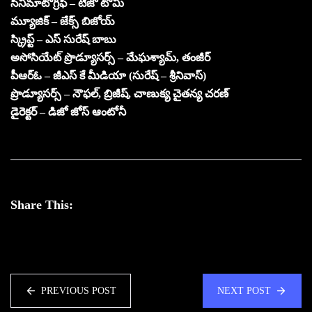
సినిమాటోగ్రఫీ – టిజో టోమీ
మ్యూజిక్ – జేక్స్ బిజోయ్
స్క్రిప్ట్ – ఎస్ సురేష్ బాబు
అసోసియేట్ ప్రొడ్యూసర్స్ – మేఘశ్యామ్, తంజీర్
పీఆర్ఓ – జీఎస్ కే మీడియా (సురేష్ – శ్రీనివాస్)
ప్రొడ్యూసర్స్ – నౌఫల్, బ్రిజీష్, చాణుక్య చైతన్య చరణ్
డైరెక్టర్ – డిజో జోస్ ఆంటోనీ
Share This:
PREVIOUS POST
NEXT POST