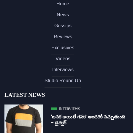
Home
News
Gossips
Reviews
Exclusives
Videos
Interviews
Studio Round Up
LATEST NEWS
INTERVIEWS
‘జ‌న‌క అయితే గ‌న‌క‌’ అందరికీ నచ్చుతుంది
– డైరెక్ట‌ర్