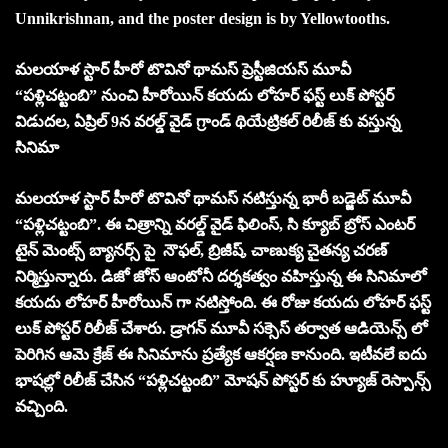
Unnikrishnan, and the poster design is by Yellowtooths.
మలయాళ స్టార్ హీరో టొవినో థామస్ ప్రెస్టీజియస్ మూవీ
“పళ్లిచట్టంబి” నుంచి హీరోయిన్ కయదు లోహర్ ఫస్ట్ లుక్ పోస్టర్
విడుదల, ఏప్రిల్ 9న వరల్డ్ వైడ్ గ్రాండ్ థియేట్రికల్ రిలీజ్ కు
వస్తున్న
సినిమా
మలయాళ స్టార్ హీరో టొవినో థామస్ నటిస్తున్న భారీ బడ్జెట్ మూవీ
“పళ్లిచట్టంబి”. ఈ చిత్రాన్ని వరల్డ్ వైడ్ ఫిలింస్, సి క్యూబ్ బ్రోస్ ఎంటర్
టైన్ మెంట్స్ బ్యానర్స్ పై నౌఫల్, బ్రిజీష్, చాణుక్య చైతన్య చరణ్
నిర్మిస్తున్నారు. డిజో జోస్ ఆంటోనీ దర్శకత్వం వహిస్తున్న ఈ సినిమాలో
కయదు లోహర్ హీరోయిన్ గా నటిస్తోంది. ఈ రోజు కయదు లోహర్ ఫస్ట్
లుక్ పోస్టర్ రిలీజ్ చేశారు. డ్రాగన్ మూవీ సక్సెస్ తర్వాత ఆడియెన్స్ లో
పెరిగిన ఆమె క్రేజ్ ఈ సినిమాను ప్రత్యేక ఆకర్షణ కానుంది. ఇటీవలే ఐదు
భాషల్లో రిలీజ్ చేసిన “పళ్లిచట్టంబి” మోషన్ పోస్టర్ కు హ్యూజ్ రెస్పాన్స్
వచ్చింది.