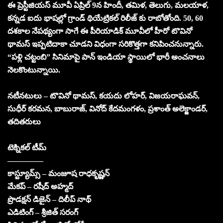
ఈ ప్రెస్టీజియస్ మూవీ ఏప్రిల్ 9న హిందీ, తమిళ, తెలుగు, మలయాళ,
కన్నడ ఐదు భాషల్లో గ్రాండ్ థియేట్రికల్ రిలీజ్ కు రాబోతోంది. 50, 60
దశకాల నేపథ్యంగా సాగే ఈ పీరియాడిక్ మూవీలో హీరో టొవినో
థామస్ ఇప్పటిదాకా చూడని విధంగా సరికొత్తగా కనిపించనున్నారు.
“పళ్లి చట్టంబి” సినిమాపై పాన్ ఇండియా స్థాయిలో భారీ అంచనాలు
నెలకొంటున్నాయి.
నటీనటులు – టొవినో థామస్, కయదు లోహర్, విజయరాఘవన్,
సుధీర్ కరమన, బాబురాజ్, వినోద్ కేదమంగళం, ప్రశాంత్ అలెక్జాండర్,
తదితరులు
టెక్నికల్ టీమ్
————–
కాస్ట్యూమ్స్ – మంజూష రాధకృష్ణన్
మేకప్ – రషీద్ అహ్మద్
ప్రొడక్షన్ డిజైన్ – దిలీప్ నాథ్
ఎడిటింగ్ – శ్రీజిత్ సరంగ్