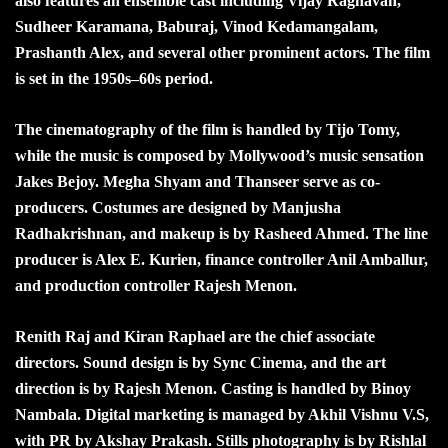
also features an ensemble cast including Vijay Raghavan,
Sudheer Karamana, Baburaj, Vinod Kedamangalam,
Prashanth Alex, and several other prominent actors. The film
is set in the 1950s–60s period.
The cinematography of the film is handled by Tijo Tomy,
while the music is composed by Mollywood’s music sensation
Jakes Bejoy. Megha Shyam and Thanseer serve as co-
producers. Costumes are designed by Manjusha
Radhakrishnan, and makeup is by Rasheed Ahmed. The line
producer is Alex E. Kurien, finance controller Anil Amballur,
and production controller Rajesh Menon.
Renith Raj and Kiran Raphael are the chief associate
directors. Sound design is by Sync Cinema, and the art
direction is by Rajesh Menon. Casting is handled by Binoy
Nambala. Digital marketing is managed by Akhil Vishnu V.S,
with PR by Akshay Prakash. Stills photography is by Rishlal