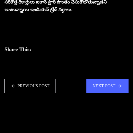
సరికొత్త రికార్డులు ఐకాన్‌ స్టార్‌ సొంతం చేసుకోబోతున్నాడని
అంటున్నాయి ఇండియన్‌ ట్రేడ్‌ వర్గాలు.
Share This:
PREVIOUS POST
NEXT POST