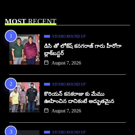
MOST
RECENT
STUDIO ROUND UP
డిసి తో లోకేష్ కనగరాజ్ గారు హీరోగా
బ్లాక్‌బస్టర్
August 7, 2026
STUDIO ROUND UP
కొరియన్ కనకరాజు కు మేము
ఊహించిన దానికంటే అద్భుతమైన
August 7, 2026
STUDIO ROUND UP