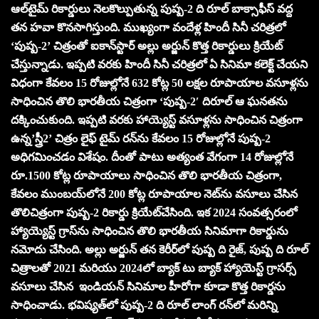
ఆల్‌టైమ్‌ రికార్డులు నెలకొల్పుతున్న పుష్ప-2 ది రూల్‌ బాక్సాఫీస్‌ వద్ద
తన హవా కొనసాగిస్తుంది. ముఖ్యంగా వందేళ్ల హిందీ సినీ చరిత్రలో
‘పుష్ప-2’ చిత్రంతో ఐకాన్‌స్టార్‌ అల్లు అర్జున్‌ కొత్త రికార్డులు క్రియేట్‌
చేస్తున్నాడు. ఇప్పటి వరకు హిందీ సినీ చరిత్రలో ఏ సినిమా కలెక్ట్‌ చేయని
విధంగా కేవలం 15 రోజుల్లోనే 632 కోట్ల 50 లక్షల రూపాయాల వసూళ్లను
సాధించిన తొలి భారతీయ చిత్రంగా ‘పుష్ప-2′ దిరూల్‌ ఆ ఘనతను
దక్కించుకుంది. ఇప్పటి వరకు హాయ్యెస్ట్‌ వసూళ్లను సాధించిన చిత్రంగా
ఉన్న’స్త్రీ2’ చిత్రం లైఫ్‌ టైమ్‌ రన్‌ను కేవలం 15 రోజుల్లోనే పుష్ప-2
అధిగమించడం విశేషం. దీంతో పాటు అత్యంత వేగంగా 14 రోజుల్లోనే
రూ.1500 కోట్ల రూపాయాలు సాధించిన తొలి భారతీయ చిత్రంగా,
కేవలం ముంబయ్‌లోనే 200 కోట్ల రూపాయాల నెట్‌ను వసూలు చేసిన
తొలిచిత్రంగా పుష్ప-2 రికార్డు క్రియేట్‌చేసింది. ఇక 2024 సంవత్సరంలో
హ్యాయ్యెస్ట్‌ గ్రాస్‌ను సాధించిన తొలి భారతీయ సినిమాగా రికార్డును
నమోదు చేసింది. అల్లు అర్జున్‌ తన కెరీర్‌లో పుష్ప ది రైజ్‌, పుష్ప ది రూల్‌
చిత్రాలతో 2021 మరియు 2024లో బ్యాక్‌ టు బ్యాక్‌ హ్యాయెస్ట్‌ గ్రాసర్స్‌
వసూలు చేసిన ఇండియన్‌ సినిమాల హీరోగా కూడా కొత్త రికార్డను
సాధించాడు. భవిష్యత్‌లో పుష్ప-2 ది రూల్‌ లాంగ్‌ రన్‌లో మరిన్ని