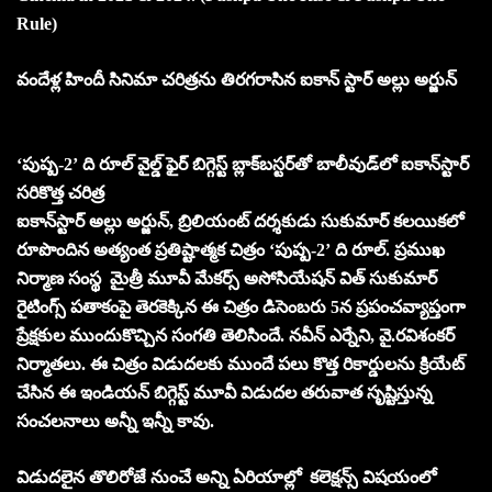
Rule)
వందేళ్ల హిందీ సినిమా చరిత్రను తిరగరాసిన ఐకాన్‌ స్టార్‌ అల్లు అర్జున్‌
‘పుష్ప-2’ ది రూల్‌ వైల్డ్‌ ఫైర్‌ బిగ్గెస్ట్‌ బ్లాక్‌బస్టర్‌తో బాలీవుడ్‌లో ఐకాన్‌స్టార్‌
సరికొత్త చరిత్ర
ఐకాన్‌స్టార్‌ అల్లు అర్జున్‌, బ్రిలియంట్‌ దర్శకుడు సుకుమార్‌ కలయికలో
రూపొందిన అత్యంత ప్రతిష్టాత్మక చిత్రం ‘పుష్ప-2’ ది రూల్‌. ప్రముఖ
నిర్మాణ సంస్థ మైత్రీ మూవీ మేకర్స్‌ అసోసియేషన్‌ విత్‌ సుకుమార్‌
రైటింగ్స్ పతాకంపై తెరకెక్కిన ఈ చిత్రం డిసెంబరు 5న ప్రపంచవ్యాప్తంగా
ప్రేక్షకుల ముందుకొచ్చిన సంగతి తెలిసిందే. నవీన్‌ ఎర్నేని, వై.రవిశంకర్‌
నిర్మాతలు. ఈ చిత్రం విడుదలకు ముందే పలు కొత్త రికార్డులను క్రియేట్‌
చేసిన ఈ ఇండియన్‌ బిగ్గెస్ట్‌ మూవీ విడుదల తరువాత సృష్టిస్తున్న
సంచలనాలు అన్నీ ఇన్నీ కావు.
విడుదలైన తొలిరోజే నుంచే అన్ని ఏరియాల్లో కలెక్షన్స్‌ విషయంలో