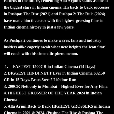
records in the future, cementing Allu Arjun’s status as one of
the biggest stars in Indian cinema. His back-to-back successes
in Pushpa: The Rise (2021) and Pushpa 2: The Rule (2024)
have made him the actor with the highest-grossing films in
Indian cinema history in just a few years.
As Pushpa 2 continues to make waves, fans and industry
insiders alike eagerly await what new heights the Icon Star
will reach with this cinematic phenomenon.
1. FASTEST 1500CR in Indian Cinema (14 Days)
2. ⁠BIGGEST HINDI NETT Ever in Indian Cinema 632.50
CR in 15 Days. Beats Stree2 Lifetime Run
3. ⁠200CR Nett only in Mumbai – Highest Ever for Any Film.
4. ⁠HIGHEST GROSSER OF THE YEAR 2024 in Indian
Cinema
5. ⁠Allu Arjun Back to Back HIGHEST GROSSERS in Indian
Cinema in 2021 & 2024. (Pushpa The Rise & Pushpa The