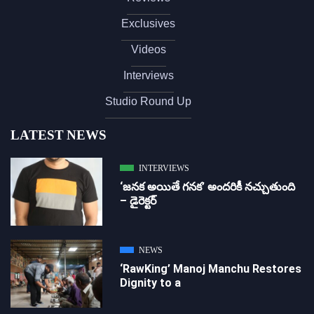
Exclusives
Videos
Interviews
Studio Round Up
LATEST NEWS
INTERVIEWS
‘జ‌న‌క అయితే గ‌న‌క‌’ అందరికీ నచ్చుతుంది
– డైరెక్ట‌ర్
NEWS
‘RawKing’ Manoj Manchu Restores
Dignity to a