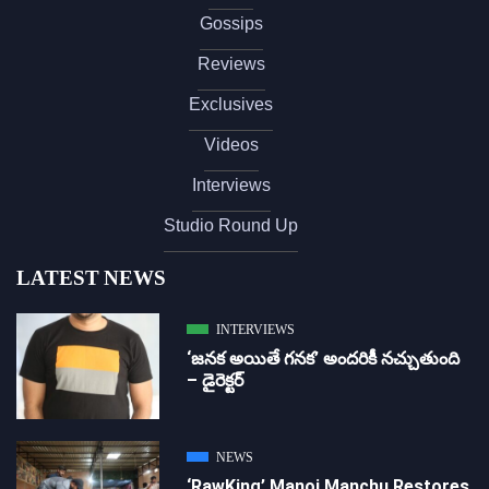
Gossips
Reviews
Exclusives
Videos
Interviews
Studio Round Up
LATEST NEWS
INTERVIEWS
‘జ‌న‌క అయితే గ‌న‌క‌’ అందరికీ నచ్చుతుంది
– డైరెక్ట‌ర్
NEWS
‘RawKing’ Manoj Manchu Restores