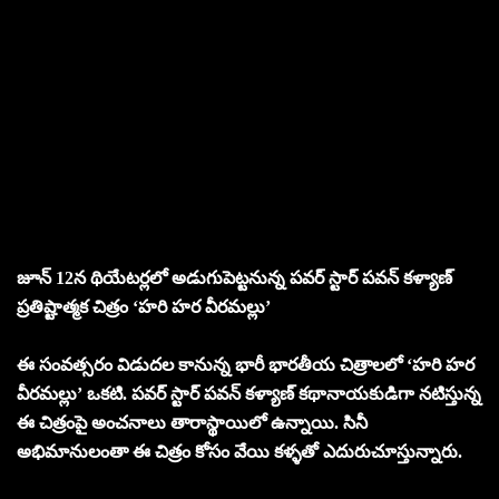
జూన్ 12న థియేటర్లలో అడుగుపెట్టనున్న పవర్ స్టార్ పవన్ కళ్యాణ్
ప్రతిష్టాత్మక చిత్రం ‘హరి హర వీరమల్లు’
ఈ సంవత్సరం విడుదల కానున్న భారీ భారతీయ చిత్రాలలో ‘హరి హర
వీరమల్లు’ ఒకటి. పవర్ స్టార్ పవన్ కళ్యాణ్ కథానాయకుడిగా నటిస్తున్న
ఈ చిత్రంపై అంచనాలు తారాస్థాయిలో ఉన్నాయి. సినీ
అభిమానులంతా ఈ చిత్రం కోసం వేయి కళ్ళతో ఎదురుచూస్తున్నారు.