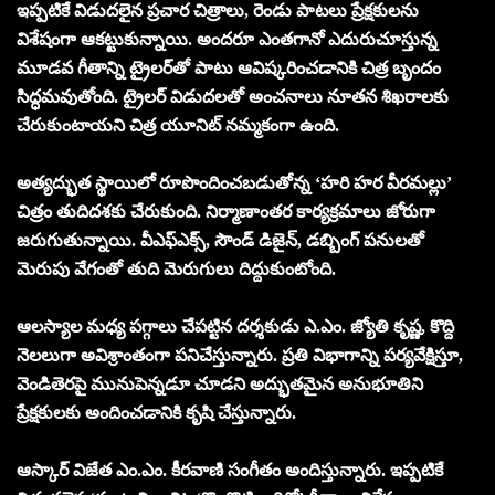
ఇప్పటికే విడుదలైన ప్రచార చిత్రాలు, రెండు పాటలు ప్రేక్షకులను
విశేషంగా ఆకట్టుకున్నాయి. అందరూ ఎంతగానో ఎదురుచూస్తున్న
మూడవ గీతాన్ని ట్రైలర్‌తో పాటు ఆవిష్కరించడానికి చిత్ర బృందం
సిద్ధమవుతోంది. ట్రైలర్ విడుదలతో అంచనాలు నూతన శిఖరాలకు
చేరుకుంటాయని చిత్ర యూనిట్ నమ్మకంగా ఉంది.
అత్యద్భుత స్థాయిలో రూపొందించబడుతోన్న ‘హరి హర వీరమల్లు’
చిత్రం తుదిదశకు చేరుకుంది. నిర్మాణాంతర కార్యక్రమాలు జోరుగా
జరుగుతున్నాయి. వీఎఫ్ఎక్స్, సౌండ్ డిజైన్, డబ్బింగ్ పనులతో
మెరుపు వేగంతో తుది మెరుగులు దిద్దుకుంటోంది.
ఆలస్యాల మధ్య పగ్గాలు చేపట్టిన దర్శకుడు ఎ.ఎం. జ్యోతి కృష్ణ, కొద్ది
నెలలుగా అవిశ్రాంతంగా పనిచేస్తున్నారు. ప్రతి విభాగాన్ని పర్యవేక్షిస్తూ,
వెండితెరపై మునుపెన్నడూ చూడని అద్భుతమైన అనుభూతిని
ప్రేక్షకులకు అందించడానికి కృషి చేస్తున్నారు.
ఆస్కార్ విజేత ఎం.ఎం. కీరవాణి సంగీతం అందిస్తున్నారు. ఇప్పటికే