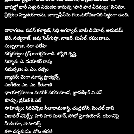
భాషల్లో భారీ ఎత్తున విడుదల కానున్న ‘హరి హర వీరమల్లు’ సినిమా..
ప్రేక్షకుల హృదయాలను, బాక్సాఫీస్‌ను గెలుచుకోవడానికి సిద్ధంగా ఉంది.
తారాగణం: పవన్ కళ్యాణ్, నిధి అగర్వాల్, బాబీ డియోల్, అనుపమ్
ఖేర్, సత్యరాజ్, జిషు సేన్‌గుప్తా, నాజర్, సునీల్, రఘుబాబు,
సుబ్బరాజు, నరా ఫతేహి
దర్శకత్వం: క్రిష్ జాగర్లమూడి, జ్యోతి కృష్ణ
నిర్మాత: ఎ. దయాకర్ రావు
సమర్పణ: ఎ. ఎం. రత్నం
బ్యానర్: మెగా సూర్య ప్రొడక్షన్స్
సంగీతం: ఎం. ఎం. కీరవాణి
ఛాయాగ్రహణం: మనోజ్ పరమహంస, జ్ఞానశేఖర్ వి.ఎస్
కూర్పు: ప్రవీణ్ కె.ఎల్
సాహిత్యం: సిరివెన్నెల సీతారామశాస్త్రి, చంద్రబోస్, పెంచల్ దాస్
విజువల్ ఎఫెక్ట్స్: హరి హర సుతాన్, సోజో స్టూడియోస్, యూనిఫై
మీడియా, మెటావిక్స్
కళా దర్శకుడు: తోట తరణి