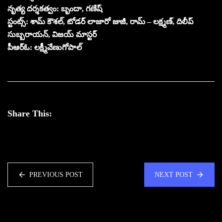
నృత్య దర్శకత్వం: బృందా, గణేష్
స్టంట్స్: శామ్ కౌశల్, టోడర్ లాజారో జుజీ, రామ్ – లక్ష్మణ్, దిలీప్
సుబ్బరాయన్, విజయ్ మాస్టర్
పీఆర్ఓ: లక్ష్మీవేణుగోపాల్
Share This:
PREVIOUS POST
NEXT POST