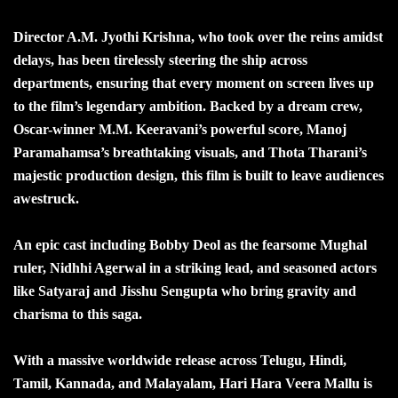
Director A.M. Jyothi Krishna, who took over the reins amidst
delays, has been tirelessly steering the ship across
departments, ensuring that every moment on screen lives up
to the film’s legendary ambition. Backed by a dream crew,
Oscar-winner M.M. Keeravani’s powerful score, Manoj
Paramahamsa’s breathtaking visuals, and Thota Tharani’s
majestic production design, this film is built to leave audiences
awestruck.
An epic cast including Bobby Deol as the fearsome Mughal
ruler, Nidhhi Agerwal in a striking lead, and seasoned actors
like Satyaraj and Jisshu Sengupta who bring gravity and
charisma to this saga.
With a massive worldwide release across Telugu, Hindi,
Tamil, Kannada, and Malayalam, Hari Hara Veera Mallu is