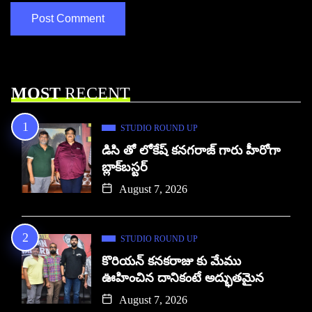
MOST
RECENT
STUDIO ROUND UP
డిసి తో లోకేష్ కనగరాజ్ గారు హీరోగా
బ్లాక్‌బస్టర్
August 7, 2026
STUDIO ROUND UP
కొరియన్ కనకరాజు కు మేము
ఊహించిన దానికంటే అద్భుతమైన
August 7, 2026