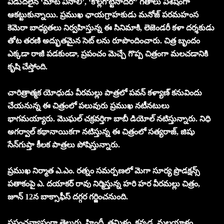
విడుదలైన ‘మాట వినాలి’, ‘కొల్లగొట్టినాదిరో’ గీతాలు విశేషంగా
ఆకట్టుకున్నాయి. ప్రముఖ ఛాయగ్రాహకుడు మనోజ్ పరమహంస
కెమెరా బాధ్యతలు నిర్వహిస్తున్న ఈ సినిమాకి, లెజెండరీ కళా దర్శకుడు
తోట తరణి అద్భుతమైన సెట్ లను రూపొందించారు. చిత్ర బృందం
ఎక్కడా రాజీ పడకుండా, ప్రపంచం మెచ్చే గొప్ప చిత్రంగా మలచడానికి
కృషి చేస్తోంది.
చారిత్రాత్మక యోధుడు వీరమల్లు పాత్రలో పవన్ కళ్యాణ్ కనువిందు
చేయనున్న ఈ చిత్రంలో పలువురు ప్రముఖ నటీనటులు
భాగమయ్యారు. మొఘల్ చక్రవర్తిగా బాబీ డియోల్ నటిస్తున్నారు. నిధి
అగర్వాల్ కథానాయికగా నటిస్తున్న ఈ చిత్రంలో సత్యరాజ్, జిషు
సేన్‌గుప్తా కీలక పాత్రలు పోషిస్తున్నారు.
ప్రముఖ నిర్మాత ఎ.ఎం. రత్నం సమర్పణలో మెగా సూర్య ప్రొడక్షన్స్
పతాకంపై ఎ. దయాకర్ రావు నిర్మిస్తున్న హరి హర వీరమల్లు చిత్రం,
జూన్ 12న బాక్సాఫీస్ దగ్గర గర్జించనుంది.
ప్రపంచవ్యాప్తంగా తెలుగు, హిందీ, తమిళం, కన్నడ, మలయాళం