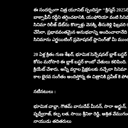
ఈ సంద‌ర్భంగా చిత్ర యూనిట్ స్పందిస్తూ ‘‘క్రిస్మ‌స్ 2
బాక్సాఫీస్ ర‌ద్దీని త‌గ్గించ‌టానికి, యుఫోరియా వంటి స
సినిమా రిలీజ్ డేట్‌ను కొన్నాళ్లు వెన‌క్కి తీసుకెళ్లి 
చేసేలా, ప్ర‌భావవంత‌మైన అనుభ‌వాన్ని అందించాలానేది మ
సినిమాను ఎగ్జ‌యిటింగ్ ప్ర‌మోష‌న‌ల్ ప్లానింగ్‌తో మీ ముం
20 ఏళ్ల క్రితం గుణ శేఖ‌ర్‌, భూమిక సెన్సేష‌న‌ల్ బ్లాక్ బ
కోసం మ‌రోసారి ఈ బ్లాక్ బ‌స్ట‌ర్‌ కాంబో చేతులు క‌లిపింది
క్రియేట్ చేశారు. అన్నీ వ‌ర్గాల ప్రేక్ష‌కుల‌కు నచ్చేలా
కాల భైర‌వ సంగీతం అందిస్తోన్న ఈ చిత్రానికి ప్రవీణ్ కె పో
నటీనటులు :
భూమిక చావ్లా, గౌతమ్ వాసుదేవ్ మీనన్, సారా అర్జున్, 
పృధ్వీరాజ్, కల్ప లత, సాయి శ్రీనికా రెడ్డి, అశ్రిత వేముగంటి
నాయుడు తదితరులు