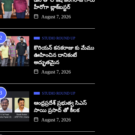
డిసి తో లోకేష్ కనగరాజ్ గారు
హీరోగా బ్లాక్‌బస్టర్
August 7, 2026
STUDIO ROUND UP
కొరియన్ కనకరాజు కు మేము
ఊహించిన దానికంటే
అద్భుతమైన
August 7, 2026
STUDIO ROUND UP
ఆంధ్రప్రదేశ్ ప్రభుత్వ సిఎస్
సాయి ప్రసాద్ తో కీలక
August 7, 2026