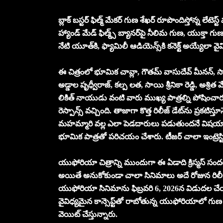
బ్లాక్ బస్టర్ ఫిల్మ్ మేకర్ గుణ శేఖర్ రూపొందిస్తోన్న లే
హ్యాండ్ మేడ్ ఫిల్మ్స్ బ్యాన‌ర్‌పై నీలిమ గుణ‌, యుక్త
నేటి యూత్‌కి, ఫ్యామిలీ ఆడియెన్స్‌కి కనెక్ట్ అయ్యేలా వైవిధ్య
ఈ చిత్రంలో భూమిక చావ్లా, గౌతమ్ వాసుదేవ్ మీనన్, సార
అడ్డాల పృధ్వీరాజ్, కల్ప లత, సాయి శ్రీనికా రెడ్డి, అశ్రిత 
లికిత్ నాయుడు వంటి వారు ముఖ్య పాత్రల్ని పోషించారు. ఇప్
రెస్పాన్స్ వ‌చ్చింది. తాజాగా కొత్త రిలీజ్ డేట్‌ను ప్రకటిస
మహమ్మారి వల్ల ఎలా పెడదారులు పడుతుందనే విషయాన్న
భూమిక పాత్రతో పరిచయం చేశారు. టీజర్ చాలా ఇంట్రెస్టి
యుఫోరియా చిత్రాన్ని ముందుగా ఈ ఏడాది క్రిస్మ‌స్ సంద‌
అయితే అనుకోకుండా చాలా సినిమాలు అదే రోజున రిలీజ్ అవ
యుఫోరియా సినిమాను ఫిబ్ర‌వ‌రి 6, 2026న విడుద‌ల చేయ‌టా
వైవిధ్య‌మైన కాన్సెప్ట్‌తో రాబోతున్న యుఫోరియాలో గుణ
వెయిట్ చేస్తున్నారు.