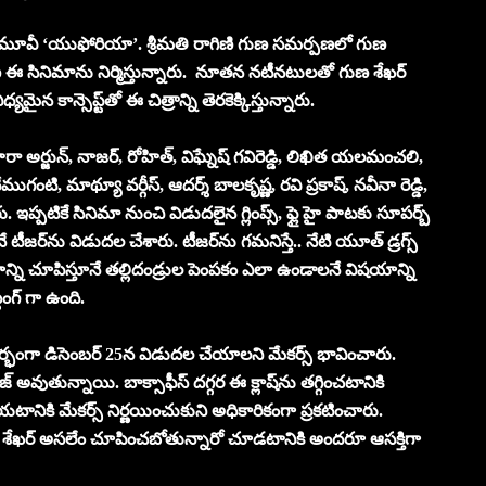
టెస్ట్ మూవీ ‘యుఫోరియా’. శ్రీమ‌తి రాగిణి గుణ స‌మ‌ర్ప‌ణ‌లో గుణ
ా గుణ ఈ సినిమాను నిర్మిస్తున్నారు. నూతన నటీనటులతో గుణ శేఖర్
‌మైన కాన్సెప్ట్‌తో ఈ చిత్రాన్ని తెరకెక్కిస్తున్నారు.
ా అర్జున్, నాజ‌ర్, రోహిత్, విఘ్నేష్ గవిరెడ్డి, లిఖిత యలమంచలి,
వేముగంటి, మాథ్యూ వర్గీస్, ఆదర్శ్ బాలకృష్ణ, రవి ప్రకాష్, నవీనా రెడ్డి,
ప‌టికే సినిమా నుంచి విడుద‌లైన గ్లింప్స్‌, ఫ్లై హై పాట‌కు సూప‌ర్బ్
్తూనే టీజర్‌ను విడుదల చేశారు. టీజర్‌ను గమనిస్తే.. నేటి యూత్ డ్రగ్స్
ి చూపిస్తూనే తల్లిదండ్రుల పెంపకం ఎలా ఉండాలనే విషయాన్ని
ంగ్ గా ఉంది.
ర్భంగా డిసెంబ‌ర్ 25న విడుద‌ల చేయాల‌ని మేక‌ర్స్ భావించారు.
ుతున్నాయి. బాక్సాఫీస్ దగ్గర ఈ క్లాష్‌ను త‌గ్గించ‌టానికి
నికి మేక‌ర్స్ నిర్ణ‌యించుకుని అధికారికంగా ప్ర‌క‌టించారు.
 శేఖ‌ర్ అస‌లేం చూపించ‌బోతున్నారో చూడ‌టానికి అంద‌రూ ఆస‌క్తిగా