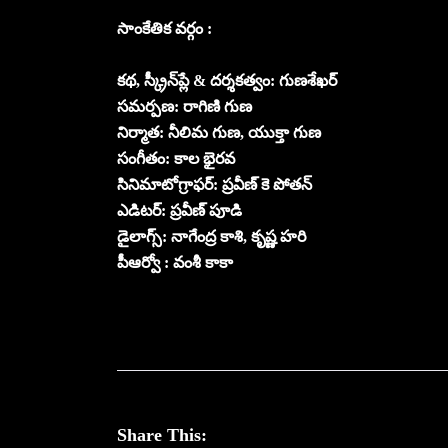
సాంకేతిక వ‌ర్గం :
కథ, స్క్రీన్‌ప్లే & దర్శకత్వం: గుణశేఖర్
సమర్పణ: రాగిణి గుణ
నిర్మాత: నీలిమ గుణ, యుక్తా గుణ‌
సంగీతం: కాల భైరవ
సినిమాటోగ్రాఫర్: ప్రవీణ్ కె పోతన్
ఎడిటర్: ప్రవీణ్ పూడి
డైలాగ్స్: నాగేంద్ర కాశి, కృష్ణ హరి
పీఆర్వో : వంశీ కాకా
Share This: