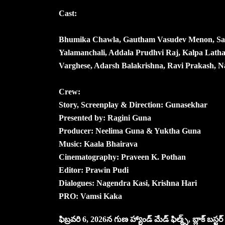
Cast:
Bhumika Chawla, Gautham Vasudev Menon, Sara 
Yalamanchali, Addala Prudhvi Raj, Kalpa Latha
Varghese, Adarsh Balakrishna, Ravi Prakash, Na
Crew:
Story, Screenplay & Direction: Gunasekhar
Presented by: Ragini Guna
Producer: Neelima Guna & Yuktha Guna
Music: Kaala Bhairava
Cinematography: Praveen K. Pothan
Editor: Prawin Pudi
Dialogues: Nagendra Kasi, Krishna Hari
PRO: Vamsi Kaka
ఫిబ్రవరి 6, 2026న‌ గుణ హ్యాండ్ మేడ్ ఫిల్మ్స్‌, బ్లాక్ బస్ట