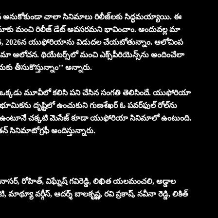
025న అనుకోకుండా చాలా సినిమాలు రిలీజ్‌ల‌కు సిద్ధ‌మ‌య్యాయి. ఈ
ినిమాకు మంచి రిలీజ్ డేట్ అవ‌స‌ర‌మ‌ని భావించాం. అందువ‌ల్ల మా
ఫిబ్ర‌వ‌రి 6, 2026న యుఫోరియాను విడుద‌ల చేయ‌బోతున్నాం. ఆలోచింప
ా ఆలోచ‌న‌. థియేట‌ర్స్‌లో మంచి ఎక్స్‌పీరియెన్స్‌ను అందించేలా
దుకు తీసుకొస్తున్నాం’’ అన్నారు.
‌స్ట‌ర్ ఒక్క‌డు మూవీలో క‌లిసి ప‌ని చేసిన సంగ‌తి తెలిసిందే. యుఫోరియా
. భూమిక‌ను దృష్టిలో ఉంచుకుని గుణ‌శేఖ‌ర్ ఓ ప‌వ‌ర్‌ఫుల్ రోల్‌ను
 సినిమా ఉంటూనే చ‌క్క‌టి మెసేజ్‌ కూడా యుఫోరియా సినిమాలో ఉంటుంది.
త‌న్ సినిమాటోగ్రఫీ అందిస్తున్నారు.
నాసర్, రోహిత్, విఘ్నేష్ గవిరెడ్డి, లిఖిత యలమంచలి, అడ్డాల
, మాథ్యూ వర్గీస్, ఆదర్శ్ బాలకృష్ణ, రవి ప్రకాష్, నవీనా రెడ్డి, లికిత్