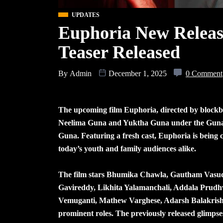
UPDATES
Euphoria New Releas
Teaser Released
By
Admin
December 1, 2025
0 Comment
The upcoming film Euphoria, directed by blockb
Neelima Guna and Yuktha Guna under the Guna
Guna. Featuring a fresh cast, Euphoria is being 
today’s youth and family audiences alike.
The film stars Bhumika Chawla, Gautham Vasud
Gavireddy, Likhita Yalamanchali, Addala Prudhv
Vemuganti, Mathew Varghese, Adarsh Balakrish
prominent roles. The previously released glimpse