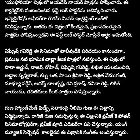
‘యుఫోరియా’ చిత్రంలో జయదేవ్ నాయర్ పాత్రను పోషించారు. ఈ
క్యారెక్టర్‌కు సంబంధించిన ఫస్ట్ లుక్ పోస్టర్‌ను ఆవిష్కరించారు.
ఇన్వెస్టిగేషన్ ఆఫీసర్‌గా గౌతమ్ మీనన్ ఇంట్రెస్టింగ్ లుక్‌తో
కనిపిస్తున్నారు. అతను ఈ చిత్రంలో కీలకమైన, ప్రభావవంతమైన
పాత్రను పోషిస్తున్నాడని ఈ ఫస్ట్ లుక్ పోస్టర్ చూస్తేనే అర్థం అవుతోంది.
విఘ్నేష్ గవిరెడ్డి ఈ సినిమాతో టాలీవుడ్‌కి పరిచయం కానుండగా..
ప్రముఖ నటి భూమిక చావ్లా కీలక పాత్రలో నటిస్తుంది. ఈ చిత్రంలో
సారా అర్జున్, నాజర్, రోహిత్, విఘ్నేష్ గవిరెడ్డి, లిఖిత యలమంచిలి,
అడ్డాల పృధ్వీరాజ్, కల్ప లత, సాయి శ్రీనికా రెడ్డి, అశ్రిత వేముగంటి,
మాథ్యూ వర్గీస్, ఆదర్శ్ బాలకృష్ణ, రవి ప్రకాష్, నవీనా రెడ్డి, లికిత్
నాయుడు, తదితరులు కీలక పాత్రలు పోషిస్తున్నారు.
గుణ హ్యాండ్‌మేడ్ ఫిల్మ్స్ పతాకంపై నీలిమ గుణ ఈ చిత్రాన్ని
నిర్మిస్తున్నారు. రాగిణి గుణ సమర్పిస్తున్న ఈ చిత్రానికి ప్రవీణ్ కె పోతన్
సినిమాటోగ్రఫర్‌గా, ప్రవీణ్ పూడి ఎడిటర్‌గా పని చేస్తున్నారు. యంగ్
మ్యూజిక్ సెన్సేషన్ కాలభైరవ ఈ చిత్రానికి సంగీతం అందిస్తున్నారు.