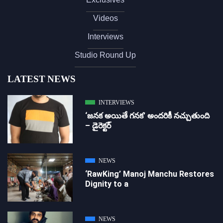
Videos
Interviews
Studio Round Up
LATEST NEWS
INTERVIEWS
‘జ‌న‌క అయితే గ‌న‌క‌’ అందరికీ నచ్చుతుంది
– డైరెక్ట‌ర్
NEWS
‘RawKing’ Manoj Manchu Restores
Dignity to a
NEWS