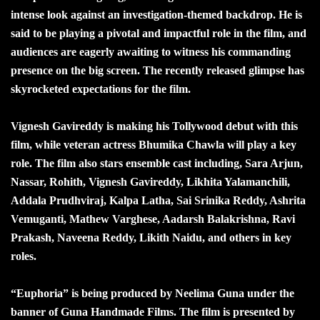
intense look against an investigation-themed backdrop. He is
said to be playing a pivotal and impactful role in the film, and
audiences are eagerly awaiting to witness his commanding
presence on the big screen. The recently released glimpse has
skyrocketed expectations for the film.
Vignesh Gavireddy is making his Tollywood debut with this
film, while veteran actress Bhumika Chawla will play a key
role. The film also stars ensemble cast including, Sara Arjun,
Nassar, Rohith, Vignesh Gavireddy, Likhita Yalamanchili,
Addala Prudhviraj, Kalpa Latha, Sai Srinika Reddy, Ashrita
Vemuganti, Mathew Varghese, Aadarsh Balakrishna, Ravi
Prakash, Naveena Reddy, Likith Naidu, and others in key
roles.
“Euphoria” is being produced by Neelima Guna under the
banner of Guna Handmade Films. The film is presented by