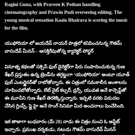
Ragini Guna, with Praveen K Pothan handling
cinematography and Prawin Pudi overseeing editing. The
young musical sensation Kaala Bhairava is scoring the music
for the film.
యుఫోరియా లో జయదేవ్ నాయర్ పాత్రలో కనిపించనున్న గౌతమ్
వాసుదేవ్ మీనన్ – ఆస‌క్తిరేపుతోన్న క్యారెక్ట‌ర్ పోస్టర్
వినూత్న కథలతో సక్సెస్ ఫుల్ డైరెక్టర్‌గా పేరు సంపాదించుకున్న గుణ
శేఖర్ ప్రస్తుతం ఉన్న ట్రెండ్‌ను తగ్గట్టుగా ‘యుఫోరియా’ అంటూ యూత్
ఫుల్ ఎంటర్టైనర్‌తో రాబోతోన్నారు. ఈ చిత్రంలో సమకాలీన అంశాలను
చూపించబోతోన్నారు. లేట్ నైట్ కల్చర్, డ్రగ్స్, యువత అనే కాన్సెప్ట్‌తో
ఈ మూవీని గుణ శేఖర్ తెరకెక్కిస్తున్నారు. ఇప్పటి వరకు విడుదల
చేసిన గ్లింప్స్, ఫ్లై హై అనే సాంగ్ సినిమా మీద అంచనాలు పెంచేసింది.
ఇక తాజాగా బుధవారం (మే 28) నాడు ఈ చిత్రం నుంచి ఓ అప్డేట్
ఇచ్చారు. ప్రముఖ దర్శకుడు, నటుడు గౌతమ్ వాసుదేవ్ మీనన్