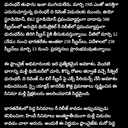
ధురంధర్ తుఫాను ఇంకా ముగియలేదు. మార్చి 19న ఎంతో ఆసక్తిగా
ఎదురుచూస్తున్న ధురంధర్ ది రివెంజ్ విడుదలకు ముందు, జియో
స్టూడియోస్, బి62 స్టూడియోస్ ప్రపంచవ్యాప్తంగా దాదాపు 500
స్క్రీన్‌లలో అరుదైన థియేట్రికల్ రీ-రిలీజ్‌లో ప్రపంచవ్యాప్తంగా
ధురంధర్‌ను తిరిగి స్క్రీన్ పైకి తీసుకువస్తున్నాయి. వీటిలో మార్చి 12
(నేడు) నుంచి భారతదేశం అంతటా 250 స్క్రీన్‌లు, విదేశాలలో 250
స్క్రీన్‌లు మార్చి 13 నుంచి ప్రదర్శనలు ప్రారంభమవుతున్నాయి.
ఈ ఫ్రాంచైజ్ అభిమానులకు ఇది ప్రత్యేకమైన అవకాశం. మొదటి
భాగాన్ని మళ్లీ థియేటర్‌లో చూసి, కొన్ని రోజుల తర్వాతే వచ్చే సీక్వెల్
ధురంధర్: ది రివెంజ్ ను బిగ్ స్క్రీన్ పై ఎక్స్ పీరియన్స్ చేసే అవకాశం
లభించనుంది. స్పై-యాక్షన్ జానర్‌కు కొత్త ప్రమాణాలు సృష్టించిన ఈ
సినిమా మళ్లీ ప్రేక్షకులను అలరించడానికి సిద్ధమైంది.
భారతదేశంలో పెద్ద సినిమాలు రీ-రిలీజ్ కావడం అప్పుడప్పుడు
కనిపించినా, హిందీ సినిమాలు అంతర్జాతీయంగా మళ్లీ విడుదల
కావడం చాలా అరుదు. అందుకే ఈ నిర్ణయం ఫ్రాంచైజ్‌కు మరో పెద్ద