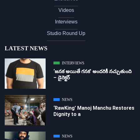
Videos
Interviews
Studio Round Up
LATEST NEWS
INTERVIEWS
‘జ‌న‌క అయితే గ‌న‌క‌’ అందరికీ నచ్చుతుంది
– డైరెక్ట‌ర్
NEWS
‘RawKing’ Manoj Manchu Restores
Dignity to a
NEWS