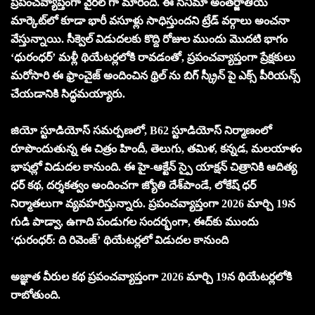
ప్రపంచవ్యాప్తంగా వైరల్ గా మారింది. ఈ సినిమా అంతర్జాతీయ
మార్కెట్‌లో కూడా భారీ వసూళ్లు సాధిస్తుందని ట్రేడ్ వర్గాలు అంచనా
వేస్తున్నాయి. సీక్వెల్ విడుదలకు కొద్ది రోజుల ముందు మొదటి భాగం
‘ధురంధర్’ మళ్లీ థియేటర్లలోకి రావడంతో, ప్రపంచవ్యాప్తంగా ప్రేక్షకులు
మరోసారి ఈ ఫ్రాంచైజ్ అందించిన థ్రిల్ ను బిగ్ స్క్రీన్ పై ఎక్స్ పీరియన్స్
చేయడానికి సిద్ధమయ్యారు.
జియో స్టూడియోస్ సమర్పణలో, B62 స్టూడియోస్ నిర్మాణంలో
రూపొందుతున్న ఈ చిత్రం హిందీ, తెలుగు, తమిళ, కన్నడ, మలయాళం
భాషల్లో విడుదల కానుంది. ఈ హై-ఆక్టేన్ స్పై యాక్షన్ చిత్రానికి ఆదిత్య
ధర్ కథ, దర్శకత్వం అందించగా జ్యోతి దేశ్‌పాండే, లోకేష్ ధర్
నిర్మాతలుగా వ్యవహరిస్తున్నారు. ప్రపంచవ్యాప్తంగా 2026 మార్చి 19న
గుడి పాడ్వా, ఉగాది పండుగల సందర్భంగా, ఈద్‌కు ముందు
‘ధురంధర్: ది రివెంజ్’ థియేటర్లలో విడుదల కానుంది
అజ్ఞాత వీరుల కథ ప్రపంచవ్యాప్తంగా 2026 మార్చి 19న థియేటర్లలోకి
రాబోతుంది.