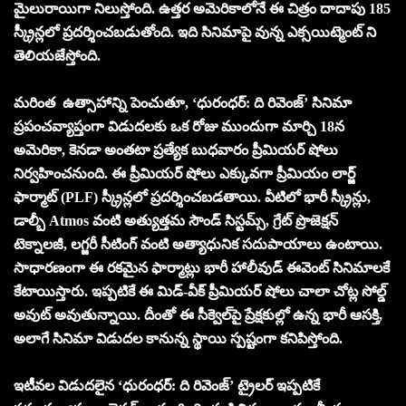
మైలురాయిగా నిలుస్తోంది. ఉత్తర అమెరికాలోనే ఈ చిత్రం దాదాపు 185
స్క్రీన్లలో ప్రదర్శించబడుతోంది. ఇది సినిమాపై వున్న ఎక్సయిట్మెంట్ ని
తెలియజేస్తోంది.
మరింత ఉత్సాహాన్ని పెంచుతూ, ‘ధురంధర్: ది రివెంజ్’ సినిమా
ప్రపంచవ్యాప్తంగా విడుదలకు ఒక రోజు ముందుగా మార్చి 18న
అమెరికా, కెనడా అంతటా ప్రత్యేక బుధవారం ప్రీమియర్ షోలు
నిర్వహించనుంది. ఈ ప్రీమియర్ షోలు ఎక్కువగా ప్రీమియం లార్జ్
ఫార్మాట్ (PLF) స్క్రీన్లలో ప్రదర్శించబడతాయి. వీటిలో భారీ స్క్రీన్లు,
డాల్బీ Atmos వంటి అత్యుత్తమ సౌండ్ సిస్టమ్స్, గ్రేట్ ప్రొజెక్షన్
టెక్నాలజీ, లగ్జరీ సీటింగ్ వంటి అత్యాధునిక సదుపాయాలు ఉంటాయి.
సాధారణంగా ఈ రకమైన ఫార్మాట్లు భారీ హాలీవుడ్ ఈవెంట్ సినిమాలకే
కేటాయిస్తారు. ఇప్పటికే ఈ మిడ్-వీక్ ప్రీమియర్ షోలు చాలా చోట్ల సోల్డ్
అవుట్ అవుతున్నాయి. దీంతో ఈ సీక్వెల్‌పై ప్రేక్షకుల్లో ఉన్న భారీ ఆసక్తి,
అలాగే సినిమా విడుదల కానున్న స్థాయి స్పష్టంగా కనిపిస్తోంది.
ఇటీవల విడుదలైన ‘ధురంధర్: ది రివెంజ్’ ట్రైలర్ ఇప్పటికే