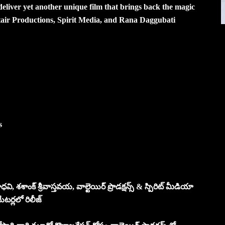
deliver yet another unique film that brings back the magic
tair Productions, Spirit Media, and Rana Daggubati
s
ధవి, శశాంక్ శ్రీవాస్తవయ, వాల్టెయిర్ ప్రొడక్షన్స్ & స్పిరిట్ మీడియా
యేటర్లలో రిలీజ్