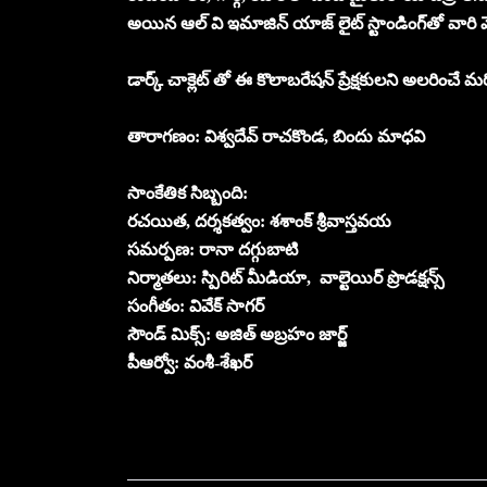
అయిన ఆల్ వి ఇమాజిన్ యాజ్ లైట్ స్టాండింగ్‌తో వారి
డార్క్ చాక్లెట్‌ తో ఈ కొలాబరేషన్ ప్రేక్షకులని అలరించే మర
తారాగణం: విశ్వదేవ్ రాచకొండ, బిందు మాధవి
సాంకేతిక సిబ్బంది:
రచయిత, దర్శకత్వం: శశాంక్ శ్రీవాస్తవయ
సమర్పణ: రానా దగ్గుబాటి
నిర్మాతలు: స్పిరిట్ మీడియా, వాల్టెయిర్ ప్రొడక్షన్స్
సంగీతం: వివేక్ సాగర్
సౌండ్ మిక్స్: అజిత్ అబ్రహం జార్జ్
పీఆర్వో: వంశీ-శేఖర్