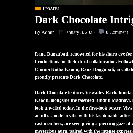
UPDATES
Dark Chocolate Intri
By
Admin
January 3, 2025
0 Comment
Rana Daggubati, renowned for his sharp eye for i
Productions for their third collaboration. Follow
Chinna Katha Kaadu, Rana Daggubati, in collabo
proudly presents Dark Chocolate.
Dark Chocolate features Viswadev Rachakonda, f
Kaadu, alongside the talented Bindhu Madhavi. Di
look unveiled today. In the first-look poster, V
an ultra-modern vibe with his fashionable atti
cast members, are seen giving a piercing gaze at
mysterious aura, paired with the intense express