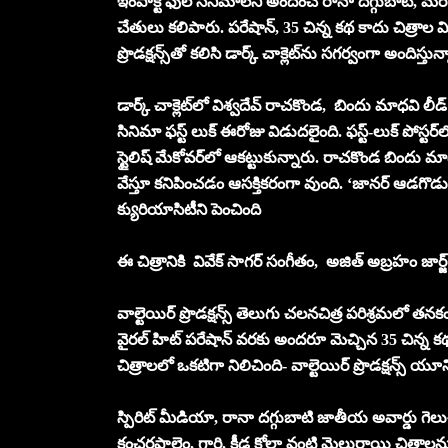
ఇంపాక్ట్ ఫుల్ సినిమాలని అందించే రానా దగ్గుబాటి, మరోస
చేతులు కలిపారు. పరేషాన్, 35 చిన్న కథ కాదు చిత్రాల 
ప్రొడక్షన్స్‌తో కలిసి డార్క్ చాక్లెట్‌ను సగర్వంగా అందిస్తున్
డార్క్ చాక్లెట్‌లో విశ్వదేవ్ రాచకొండ, బిందు మాధవి లీడ
సినిమా ఫస్ట్ లుక్ ఈరోజు విడుదలైంది. ఫస్ట్-లుక్ పోస్టర్
స్టైలిష్ మేకోవర్‌లో ఆకట్టుకున్నారు. రాచకొండ బిందు 
వేస్తూ కనిపించడం ఆసక్తికరంగా వుంది. ‘జానర్ ఆడగొడ
క్యురియాసిటీని పెంచింది
ఈ చిత్రానికి వివేక్ సాగర్ సంగీతం, అజిత్ అబ్రహం జార్జ
వాల్టెయిర్ ప్రొడక్షన్స్ తెలుగు చలనచిత్ర పరిశ్రమలో త
వైరల్ హిట్ పరేషాన్ వరకు అందరూ మెచ్చిన 35 చిన్న 
చిత్రాలలో ఒకటిగా నిలిచింది- వాల్టెయిర్ ప్రొడక్షన్స్
స్పిరిట్ మీడియా, రానా దగ్గుబాటి జాతీయ అవార్డు గెలుచుక
కంచరపాలెం, గార్గి, కీడ కోలా వంటి మైలురాయి చిత్రాలను ప్ర