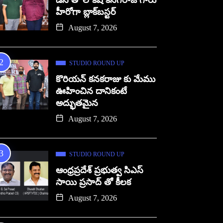
డిసి తో లోకేష్ కనగరాజ్ గారు
హీరోగా బ్లాక్‌బస్టర్
August 7, 2026
STUDIO ROUND UP
కొరియన్ కనకరాజు కు మేము
ఊహించిన దానికంటే
అద్భుతమైన
August 7, 2026
STUDIO ROUND UP
ఆంధ్రప్రదేశ్ ప్రభుత్వ సిఎస్
సాయి ప్రసాద్ తో కీలక
August 7, 2026