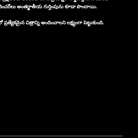
 వెంచర్‌లు అంతర్జాతీయ గుర్తింపును కూడా పొందాయి.
ో ప్రత్యేకమైన చిత్రాన్ని అందించాలని లక్ష్యంగా పెట్టుకుంది.