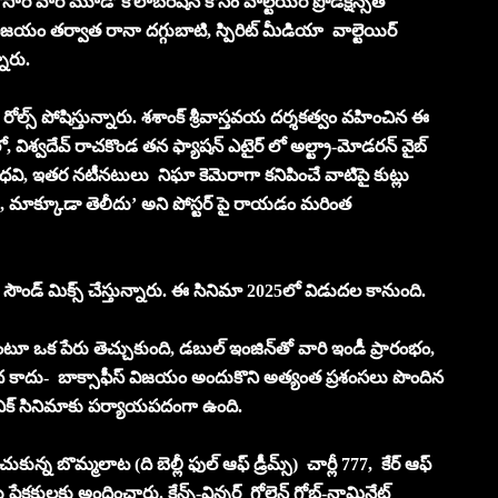
ారి వారి మూడో కొలాబరేషన్ కోసం వాల్టెయిర్ ప్రొడక్షన్స్‌తో
విజయం తర్వాత రానా దగ్గుబాటి, స్పిరిట్ మీడియా వాల్టెయిర్
నారు.
్ రోల్స్ పోషిస్తున్నారు. శశాంక్ శ్రీవాస్తవయ దర్శకత్వం వహించిన ఈ
‌లో, విశ్వదేవ్ రాచకొండ తన ఫ్యాషన్ ఎటైర్ లో అల్ట్రా-మోడరన్ వైబ్‌
మాధవి, ఇతర నటీనటులు నిఘా కెమెరాగా కనిపించే వాటిపై కుట్లు
ు, మాక్కూడా తెలీదు’ అని పోస్టర్ పై రాయడం మరింత
్ సౌండ్ మిక్స్‌ చేస్తున్నారు. ఈ సినిమా 2025లో విడుదల కానుంది.
నకంటూ ఒక పేరు తెచ్చుకుంది, డబుల్ ఇంజిన్‌తో వారి ఇండీ ప్రారంభం,
కథ కాదు- బాక్సాఫీస్ విజయం అందుకొని అత్యంత ప్రశంసలు పొందిన
 యూనిక్ సినిమాకు పర్యాయపదంగా ఉంది.
ున్న బొమ్మలాట (ది బెల్లీ ఫుల్ ఆఫ్ డ్రీమ్స్) చార్లీ 777, కేర్ ఆఫ్
ేక్షకులకు అందించారు. కేన్స్-విన్నర్ గోల్డెన్ గ్లోబ్-నామినేట్