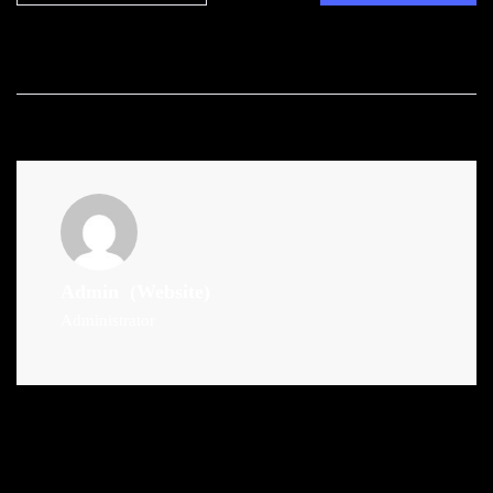
Admin
(Website)
Administrator