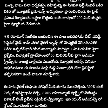
బుచ్చి బాబు సనా దర్శకత్వం వహిస్తున్న ఈ సినిమా ఫస్ట్ సింగిల్ చికిరి
చికిరి తో మ్యూజిక్ ప్రమోషన్స్ అద్భుతంగా ప్రారంభించింది. ఈ ట్రాక్
ప్రపంచ రికార్డులను బద్దలు కొట్టింది. ఐదు భాషలలో 200 మిలియన్లకు
పైగా వ్యూస్ కు చేరుకుంది.
AR రెహమాన్ సంగీతం అందించిన ఈ పాట అదిరిపోయే బీట్, ఎనర్జీ,
ఫెస్టివల్ వైబ్, రామ్ చరణ్ వైరల్ డ్యాన్స్ తో మెస్మరైజ్ చేసింది.‘చికిరి
చికిరి’ ఇప్పటికే భారీ రిపీట్ వాల్యూను సాధిస్తూ 2 మిలియన్‌కు పైగా
లైక్స్‌ను, మ్యూజిక్ ప్లాట్‌ఫాంలలో 60 మిలియన్‌కు పైగా ఆడియో
స్ట్రీమ్స్‌ను రాబట్టి చార్ట్‌లను ఏలుతోంది. మ్యూజిక్ లవర్స్‌, సినిమా
అభిమానులు ఈ పాటను మళ్లీ మళ్లీ వింటూ ప్రతి రోజు ప్లేలిస్ట్‌లో
తప్పనిసరిగా ఉండే పాటగా మార్చేశారు.
ఈ పాట వైరల్ తుఫాను సోషల్ మీడియాను ముంచెత్తింది. 300K కంటే
ఎక్కువ ఇన్‌స్టాగ్రామ్ రీల్స్ , 870K యూట్యూబ్ షార్ట్స్‌లో నెటిజన్లు
ఐకానిక్ హుక్ స్టెప్‌ను రిక్రియేట్ చేస్తున్నారు, ఇది యంగ్ ఆడియన్స్ లో
గ్లోబల్ మూమెంట్ గా మారింది.