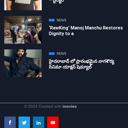
– డైరెక్ట‌ర్
NEWS
‘RawKing’ Manoj Manchu Restores
Dignity to a
NEWS
హైదరాబాద్ లో ప్రారంభమైన నాగశౌర్య
సినిమా యాక్షన్ షెడ్యూల్
© 2024 Created with
inovies