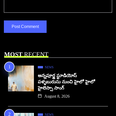
MOST
RECENT
NEWS
అన్నపూర్ణ స్టూడియోస్
పళ్ళబురుసు నుంచి హైలో హైలో
హైలెస్సా సాంగ్
August 8, 2026
NEWS