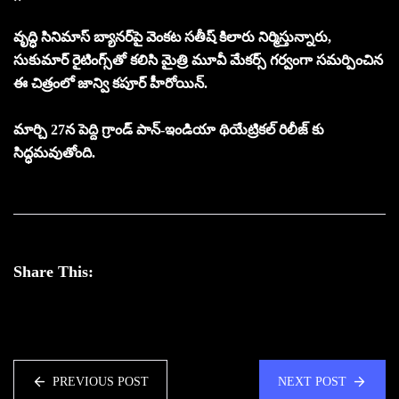
వృద్ధి సినిమాస్ బ్యానర్‌పై వెంకట సతీష్ కిలారు నిర్మిస్తున్నారు,
సుకుమార్ రైటింగ్స్‌తో కలిసి మైత్రి మూవీ మేకర్స్ గర్వంగా సమర్పించిన
ఈ చిత్రంలో జాన్వి కపూర్ హీరోయిన్.
మార్చి 27న పెద్ది గ్రాండ్ పాన్-ఇండియా థియేట్రికల్ రిలీజ్ కు
సిద్ధమవుతోంది.
Share This:
PREVIOUS POST
NEXT POST