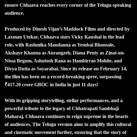
ensure Chhaava reaches every corner of the Telugu-speaking
audience.
Produced by Dinesh Vijan’s Maddock Films and directed by
Laxman Utekar, Chhaava stars Vicky Kaushal in the lead
role, with Rashmika Mandanna as Yesubai Bhonsale,
Akshaye Khanna as Aurangzeb, Diana Penty as Zinat-un-
Nissa Begum, Ashutosh Rana as Hambirrao Mohite, and
Divya Dutta as Soyarabai. Since its release on February 14,
the film has been on a record-breaking spree, surpassing
₹417.20 crore GBOC in India in just 11 days!
With its gripping storytelling, stellar performances, and a
powerful tribute to the legacy of Chhatrapati Sambhaji
Maharaj, Chhaava continues to reign supreme in the hearts
of audiences. The Telugu version aims to amplify this cultural
and cinematic movement further, ensuring that the story of