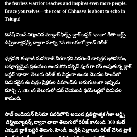
the fearless warrior reaches and inspires even more people.
Brace yourselves—the roar of Chhaava is about to echo in
Telugu!
దినేష్ విజన్ నిర్మించిన మాడ్డాక్ ఫిల్మ్స్ బ్లాక్ బస్టర్ ‘ఛావా’ గీతా ఆర్ట్స్
డిస్ట్రిబ్యూషన్స్ ద్వారా మార్చి 7న తెలుగులో గ్రాండ్ రిలీజ్
ఛత్రపతి శంభాజీ మహారాజ్ వీరగాధని వివరించే చారిత్రక ఇతిహాసం,
అపూర్వమైన ప్రశంసలు అందుకొని సక్సెస్ ఫుల్ గా రన్ అవుతున్న బ్లాక్
బస్టర్ ‘ఛావా’ తెలుగు రిలీజ్ కు సిద్ధంగా ఉంది! మొదట హిందీలో
విడుదలైన ఈ చిత్రం ప్రేక్షకుల డిమాండ్‌కు అనుగుణంగా ఇప్పుడు
మార్చి 7, 2025న తెలుగులో డబ్ చేయబడి థియేటర్లలో విడుదల
కానుంది.
సౌత్ ఇండియన్ సినిమా పవర్‌హౌస్ అయిన ప్రతిష్టాత్మక గీతా ఆర్ట్స్
డిస్ట్రిబ్యూషన్స్ ద్వారా ఛావా తెలుగులో రిలీజ్ కానుంది. 300 కంటే
ఎక్కువ బ్లాక్ బస్టర్ తెలుగు, హిందీ, ఇంగ్లీష్ చిత్రాలను రిలీజ్ చేసిన ట్రాక్