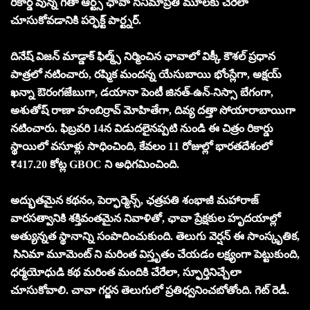
రికార్డ్ వున్న గీతా ఆర్ట్స్ ఛావా సినిమాప్రతి మూలకు చేరేలా
చూసుకోవడానికి పర్ఫెక్ట్ పార్ట్నర్.
దినేష్ విజన్ మాడ్డాక్ ఫిల్మ్స్ నిర్మించిన ఛావాలో విక్కీ కౌశల్ ప్రధాన
పాత్రలో నటించారు, రష్మిక మందన్న యేసుబాయి భోంస్లేగా, అక్షయ్
ఖన్నా ఔరంగజేబుగా, డయానా పెంటీ జినత్-ఉన్-నిస్సా బేగంగా,
అశుతోష్ రాణా హంబిర్రావ్ మోహితేగా, దివ్య దత్తా సోయారాబాయిగా
నటించారు. ఫిబ్రవరి 14న విడుదలైనప్పటి నుండి ఈ చిత్రం రికార్డు
స్థాయిలో వసూళ్లు సాధించింది, కేవలం 11 రోజుల్లో భారతదేశంలో
₹417.20 కోట్ల GBOC ని అధిగమించింది.
అద్భుతమైన కథనం, పెర్ఫార్మెన్స్, ఛత్రపతి శంభాజీ మహారాజ్
వారసత్వానికి శక్తివంతమైన నివాళితో, ఛావా ప్రేక్షకుల హృదయాల్లో
అత్యున్నత స్థానాన్ని సంపాదించుకుంది. తెలుగు వెర్షన్ ఈ సాంస్కృతిక,
సినిమా మూమెంట్ ని మరింత విస్తృతం చేయడం లక్ష్యంగా పెట్టుకుంది,
ధర్మయోధుడి కథ మరింత మందికి చేరేలా, స్ఫూర్తినిచ్చేలా
చూసుకోవాలి. చావా గర్జన తెలుగులో ప్రతిధ్వనించబోతోంది. గెట్ రెడీ.