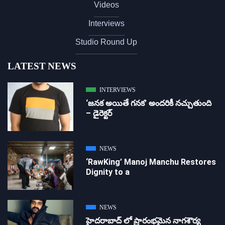
Videos
Interviews
Studio Round Up
LATEST NEWS
INTERVIEWS
‘జ‌న‌క అయితే గ‌న‌క‌’ అందరికీ నచ్చుతుంది
– డైరెక్ట‌ర్
NEWS
‘RawKing’ Manoj Manchu Restores
Dignity to a
NEWS
హైదరాబాద్ లో ప్రారంభమైన నాగశౌర్య