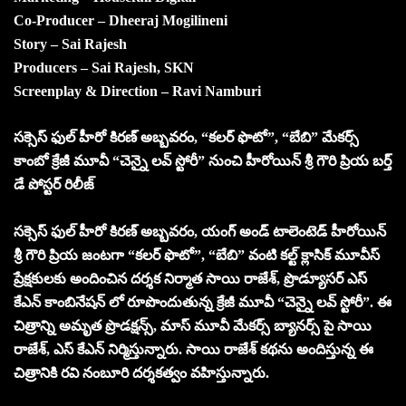
Co-Producer – Dheeraj Mogilineni
Story – Sai Rajesh
Producers – Sai Rajesh, SKN
Screenplay & Direction – Ravi Namburi
సక్సెస్ ఫుల్ హీరో కిరణ్ అబ్బవరం, “కలర్ ఫొటో”, “బేబి” మేకర్స్
కాంబో క్రేజీ మూవీ “చెన్నై లవ్ స్టోరీ” నుంచి హీరోయిన్ శ్రీ గౌరి ప్రియ బర్త్
డే పోస్టర్ రిలీజ్
సక్సెస్ ఫుల్ హీరో కిరణ్ అబ్బవరం, యంగ్ అండ్ టాలెంటెడ్ హీరోయిన్
శ్రీ గౌరి ప్రియ జంటగా “కలర్ ఫొటో”, “బేబి” వంటి కల్ట్ క్లాసిక్ మూవీస్
ప్రేక్షకులకు అందించిన దర్శక నిర్మాత సాయి రాజేశ్, ప్రొడ్యూసర్ ఎస్
కేఎన్ కాంబినేషన్ లో రూపొందుతున్న క్రేజీ మూవీ “చెన్నై లవ్ స్టోరీ”. ఈ
చిత్రాన్ని అమృత ప్రొడక్షన్స్, మాస్ మూవీ మేకర్స్ బ్యానర్స్ పై సాయి
రాజేశ్, ఎస్ కేఎన్ నిర్మిస్తున్నారు. సాయి రాజేశ్ కథను అందిస్తున్న ఈ
చిత్రానికి రవి నంబూరి దర్శకత్వం వహిస్తున్నారు.