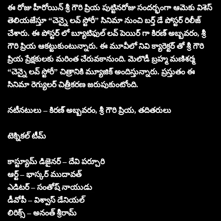
ఈ రోజు హీరోయిన్ శ్రీ గౌరి ప్రియ పుట్టినరోజు సందర్భంగా ఆమెకు విశెస్
తెలియజేస్తూ “చెన్నై లవ్ స్టోరీ” సినిమా నుంచి బర్త్ డే పోస్టర్ రిలీజ్
చేశారు. ఈ పోస్టర్ లో బ్యూటిఫుల్ లవ్ పెయిర్ గా కిరణ్ అబ్బవరం, శ్రీ
గౌరి ప్రియ ఆకట్టుకుంటున్నారు. ఈ మూవీలో నివి క్యారెక్టర్ తో శ్రీ గౌరి
ప్రియ ప్రేక్షకులకు మరింత చేరువకానుంది. మెలొడీ బ్రహ్మ మణిశర్మ
“చెన్నై లవ్ స్టోరీ” చిత్రానికి మ్యూజిక్ అందిస్తున్నారు. ప్రస్తుతం ఈ
సినిమా రెగ్యులర్ చిత్రీకరణ జరుపుకుంటోంది.
నటీనటులు – కిరణ్ అబ్బవరం, శ్రీ గౌరి ప్రియ, తదితరులు
టెక్నికల్ టీమ్
కాస్ట్యూమ్ డిజైనర్ – దేవి పర్చూరి
ఆర్ట్ – భాస్కర్ ముదావత్
ఎడిటర్ – సంతోష్ నాయుడు
డీవోపీ – విశ్వాస్ డేనియల్
లిరిక్స్ – అనంత్ శ్రీరామ్