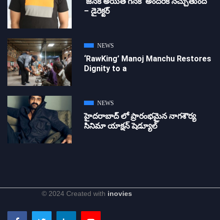
‘జ‌న‌క అయితే గ‌న‌క‌’ అందరికీ నచ్చుతుంది
– డైరెక్ట‌ర్
NEWS
‘RawKing’ Manoj Manchu Restores
Dignity to a
NEWS
హైదరాబాద్ లో ప్రారంభమైన నాగశౌర్య
సినిమా యాక్షన్ షెడ్యూల్
© 2024 Created with
inovies