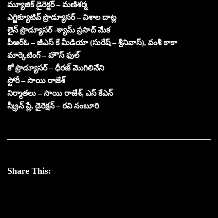
మ్యూజిక్ డైరెక్టర్ – మణిశర్మ
ఎగ్జిక్యూటివ్ ప్రొడ్యూసర్ – విశాల దాట్ల
లైన్ ప్రొడ్యూసర్ -శ్యామ్ ప్రసాద్ మేక
పీఆర్ఓ – జీఎస్ కే మీడియా (సురేష్ – శ్రీనివాస్), వంశీ కాకా
మార్కెటింగ్ – హౌస్ ఫుల్
కో ప్రొడ్యూసర్ – ధీరజ్ మొగిలినేని
స్టోరీ – సాయి రాజేశ్
నిర్మాతలు – సాయి రాజేశ్, ఎస్ కేఎన్
స్క్రీన్ ప్లే, డైరెక్షన్ – రవి నంబూరి
Share This: