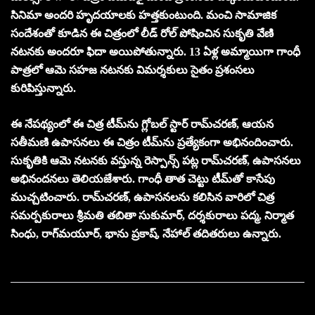
సినిమా అందరి హృదయాలకు హత్తకుంటుంది. మంచి సామాజిక
సందేశంతో కూడిన ఈ చిత్రంలో లీడ్‌ రోల్‌ పోషించిన సుకృతి వేణి
నటనకు అందరూ ఫిదా అయిపోతున్నారు. 13 ఏళ్ల అమ్మాయిగా గాంధీ
పాత్రలో ఆమె సహజ నటనకు విమర్శకులు సైతం ప్రశంసలు
కురిపిస్తున్నారు.
ఈ నేపథ్యంలో ఈ చిత్ర టీమ్‌ను గ్లోబల్‌ స్టార్‌ రామ్‌చరణ్‌, ఆయన
సతీమణి ఉపాసనలు ఈ చిత్రం టీమ్‌ను ప్రత్యేకంగా అభినందించారు.
సుకృతికి ఆమె నటనకు వస్తున్న రెస్పాన్స్‌ పట్ల రామ్‌చరణ్‌, ఉపాసనలు
అభినందనలు తెలియజేశారు. గాంధీ తాత చెట్టు టీమ్‌తో కాసేపు
ముచ్చటించారు. రామ్‌చరణ్‌, ఉపాసనలను కలిసిన వారిలో చిత్ర
సమర్పకురాలు శ్రీమతి తబితా సుకుమార్‌, దర్శకురాలు పద్మ, నిర్మాత
సింధు, రాగ్‌మయూర్‌, భాను ప్రకాష్‌, నేహాల్‌ తదితరులు ఉన్నారు.