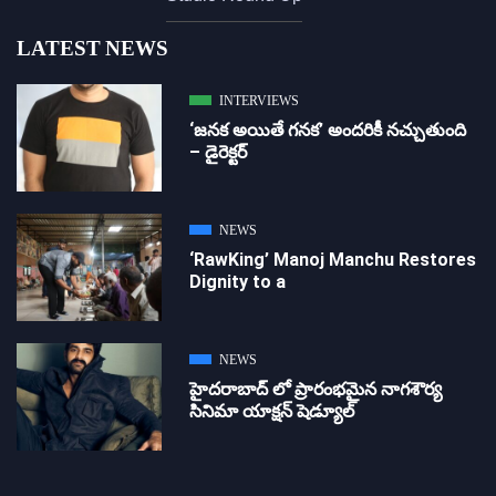
LATEST NEWS
INTERVIEWS
‘జ‌న‌క అయితే గ‌న‌క‌’ అందరికీ నచ్చుతుంది
– డైరెక్ట‌ర్
NEWS
‘RawKing’ Manoj Manchu Restores
Dignity to a
NEWS
హైదరాబాద్ లో ప్రారంభమైన నాగశౌర్య
సినిమా యాక్షన్ షెడ్యూల్