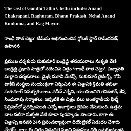
The cast of Gandhi Tatha Chettu includes Anand
Chakrapani, Raghuram, Bhanu Prakash, Nehal Anand
Kunkuma, and Rag Mayur.
గాంధీ తాత చెట్టు’ టీమ్‌ను అభినందించిన గ్లోబల్‌ స్టార్‌ రామ్‌చరణ్‌,
ఉపాసన
ప్రముఖ దర్శకుడు సుకుమార్‌ బండ్రెడ్డి తనయురాలు సుకృతి వేణి
బండ్రెడ్డి ప్రధాన పాత్రలో నటించిన చిత్రం ‘గాంధీ తాత చెట్టు’. పద్మావతి
మల్లాది దర్శకురాలు. మైత్రీ మూవీ మేకర్స్‌, సుకుమార్‌ రైటింగ్స్‌, గోపీ
టాకీస్‌ సంస్థలు సంయుక్తంగా నిర్మించిన ఈ చిత్రానికి శ్రీమతి తబితా
సుకుమార్‌ సమర్పకురాలు. నవీన్‌ ఎర్నేని, యలమంచిలి రవిశంకర్‌, శేష
సింధురావు నిర్మాతలు. ఇప్పటికే ఈ చిత్రం పలు అంతర్జాతీయ ఫిల్మ్
ఫెస్టివల్‌లో ప్రదర్శింపబడి ఎన్నో అవార్డులు కైవసం చేసుకుంది. ఉత్తమ
బాల నటిగా సుకృతి వేణి కూడా పురస్కారం పొందారు. కాగా ఈ
చిత్రాన్ని జనవరి 24న ప్రపంచవ్యాప్తంగా థియేట్రికల్‌ విడుదల చేశారు
మేకర్స్‌. కాగా ఈ చిత్రం విడుదలై మంచి ప్రశంసలు దక్కించుకుంటుంది.