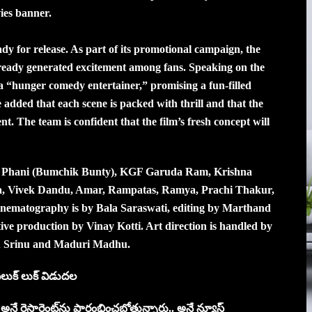
ies banner.
ady for release. As part of its promotional campaign, the
already generated excitement among fans. Speaking on the
 a “hunger comedy entertainer,” promising a fun-filled
e added that each scene is packed with thrill and that the
ent. The team is confident that the film’s fresh concept will
ing Phani (Bumchik Bunty), KGF Garuda Ram, Krishna
a, Vivek Dandu, Amar, Rampatas, Ramya, Prachi Thakur,
inematography is by Bala Saraswati, editing by Marthand
ve production by Vinay Kotti. Art direction is handled by
ru Srinu and Maduri Madhu.
‌లుక్‌ లుక్‌ విడుదల
 రెస్టారెంట్‌ను ప్రారంభించబోతున్నారు.. అనే న్యూస్‌