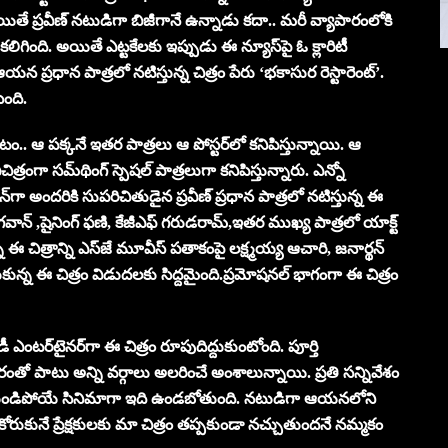
యితే ప్రవీణ్‌ నటుడిగా బిజీగానే ఉన్నాడు కదా.. మరీ వ్యాపారంలోకి
గింది. అయితే ఎట్టకేలకు ఇప్పుడు ఈ న్యూస్‌పై ఓ క్లారిటీ
 ఆయన ప్రధాన పాత్రలో నటిస్తున్న చిత్రం పేరు ‘భకాసుర రెస్టారెంట్‌’.
ింది.
్తుండటం.. ఆ పక్కనే ఇతర పాత్రలు ఆ పోస్టర్‌లో కనిపిస్తున్నాయి. ఆ
చిత్రంగా సమ్‌థింగ్‌ స్పెషల్‌ పాత్రలుగా కనిపిస్తున్నారు. ఎన్నో
ందరికి సుపరిచితుడైన ప్రవీణ్‌ ప్రధాన పాత్రలో నటిస్తున్న ఈ
భగవాన్‌ ,షైనింగ్‌ ఫణి, కేజీఎఫ్‌ గరుడరామ్‌,ఇతర ముఖ్య పాత్రలో యాక్ట్‌
ఈ చిత్రాన్ని ఎస్‌జే మూవీస్‌ పతాకంపై లక్ష్మయ్య ఆచారి, జనార్థన్‌
ేసుకున్న ఈ చిత్రం విడుదలకు సిద్దమైంది.ప్రమోషనల్‌ భాగంగా ఈ చిత్రం
ంటర్‌టైనర్‌గా ఈ చిత్రం రూపుదిద్దుకుంటోంది. పూర్తి
రంతో పాటు అన్ని వర్గాలు అలరించే అంశాలున్నాయి. ప్రతి సన్నివేశం
‌లో గుర్తుండిపోయే సినిమాగా ఇది ఉండబోతుంది. నటుడిగా ఆయనలోని
రుకునే ప్రేక్షకులకు మా చిత్రం తప్పకుండా నచ్చుతుందనే నమ్మకం