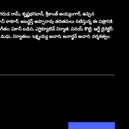
్‌ గరుడ రామ్‌, కృష్ణభగవాన్‌, శ్రీకాంత్‌ అయ్యంగార్‌, ఉప్పెన
ీ ఠాకూర్‌, జబర్థస్త్‌ అప్పారావు తదితరులు నటిస్తున్న ఈ చిత్రానికి
: వికాస్‌ బడిస, ఎగ్జిక్యూటివ్‌ నిర్మాత: వినయ్‌ కొట్టి, ఆర్ట్‌ డైరెక్టర్:
 మధు, నిర్మాతలు: లక్ష్మయ్య ఆచారి, జనార్థన్‌ ఆచారి, దర్శకత్వం: