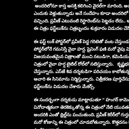
అందరిలోనూ కాస్త ఆసక్తి కలిగించి వైరల్‌గా మారింది. అ
ఎందుకు వెళ్లుతున్నాడు అనే సందేహం కూడా అందరిలో కలి
వచ్చింది. ప్రవీణ్‌ ఎటువంటి రెస్టారెంట్‌ను పెట్టడం లేదు..
ఈ చిత్రం ఫస్ట్‌లుక్‌ను చిత్రబృందం శుక్రవారం విడుదల చేస
ఈ ఫస్ట్‌ లుక్‌ పోస్టర్‌లో ప్రవీణ్‌ పెద్ద గరిటెతో వంట చేస
పోస్టర్‌లోనే గమనిస్తే వైవా హర్ష, షైనింగ్‌ ఫణి మరో వైపు వి
విజయవంతమైన చిత్రాలతో మంచి నటుడిగా, కమెడియన్‌గా అ
చిత్రంలో వైవా హర్ష టైటిల్‌ రోల్‌లో నటిస్తున్నారు. కృష్ణ
చేస్తున్నారు. ఎస్‌జే శివ దర్శకుడిగా పరిచయం కాబోతున్న 
ఆచారి ఈ సినిమాను నిర్మిస్తున్నారు. చిత్రీకరణ పూర్తిచ
ఫస్ట్‌లుక్‌ను విడుదల చేశారు మేకర్స్‌.
ఈ సందర్బంగా దర్శకుడు మాట్లాడుతూ ” హంగర్‌ కామెడీ ఎ
వినోదాత్మకంగా తెరకెక్కుతోన్న ఈ చిత్రంలో నేటి యువత
అందరికి ఎంతో థ్రిల్ల్‌ను పంచుతుంది. ప్రవీణ్‌ కెరీర్
మరో కోణాన్ని ఈ చిత్రంలో చూడబోతున్నారు. కొత్తదనం కో