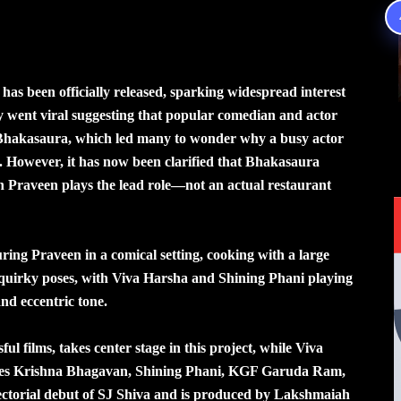
has been officially released, sparking widespread interest
y went viral suggesting that popular comedian and actor
Bhakasaura, which led many to wonder why a busy actor
s. However, it has now been clarified that Bhakasaura
ich Praveen plays the lead role—not an actual restaurant
uring Praveen in a comical setting, cooking with a large
n quirky poses, with Viva Harsha and Shining Phani playing
and eccentric tone.
l films, takes center stage in this project, while Viva
cludes Krishna Bhagavan, Shining Phani, KGF Garuda Ram,
rectorial debut of SJ Shiva and is produced by Lakshmaiah