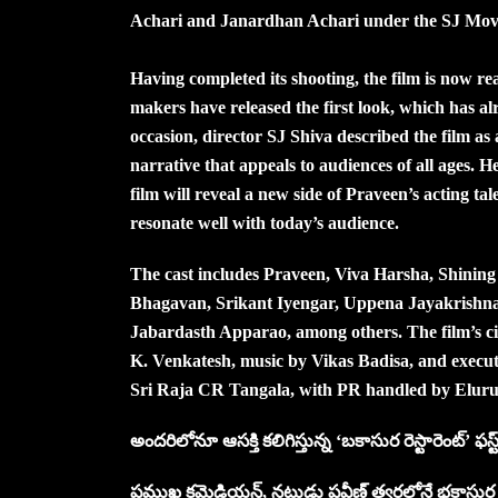
Achari and Janardhan Achari under the SJ Mov
Having completed its shooting, the film is now re
makers have released the first look, which has 
occasion, director SJ Shiva described the film as
narrative that appeals to audiences of all ages. H
film will reveal a new side of Praveen’s acting tal
resonate well with today’s audience.
The cast includes Praveen, Viva Harsha, Shin
Bhagavan, Srikant Iyengar, Uppena Jayakrishn
Jabardasth Apparao, among others. The film’s c
K. Venkatesh, music by Vikas Badisa, and executi
Sri Raja CR Tangala, with PR handled by Elu
అందరిలోనూ ఆసక్తి కలిగిస్తున్న ‘బకాసుర రెస్టారెంట్‌’ ఫస్ట్
ప్రముఖ కమెడియన్‌, నటుడు ప్రవీణ్ త్వరలోనే భకాసుర అనే