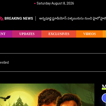
Saturday August 8, 2026
BREAKING NEWS
అన్నపూర్ణ స్టూడియోస్ పళ్ళబురుసు నుంచి హైలో హైలో హ
ENT
UPDATES
EXCLUSIVES
VIDEOS
veiled
M