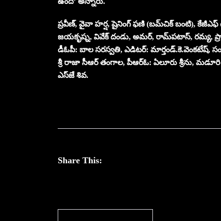
ఉంది’ అన్నారు.
ప్రవీణ్‌, వైవా హర్ష, షైనింగ్‌ ఫణి (బమ్‌చిక్‌ బంటి), కేజీఎఫ
జయకృష్న, వివేక్‌ దండు, అమర్‌, రామ్‌పటాస్‌, రమ్య, ప్రాచ
డీఓపీ: బాల సరస్వతి, ఎడిటర్‌: మార్తండ్‌.కె.వెంకటేష్‌, సంగీతం
శ్రీ రాజా సీఆర్‌ తంగాల, పీఆర్‌ఓ: ఏలూరు శ్రీను, మడూరి
ఎస్‌జే శివ.
Share This: