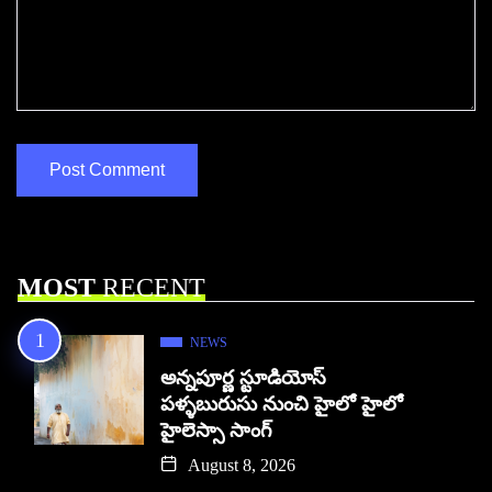
MOST
RECENT
NEWS
అన్నపూర్ణ స్టూడియోస్
పళ్ళబురుసు నుంచి హైలో హైలో
హైలెస్సా సాంగ్
August 8, 2026