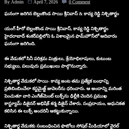
By
Admin
April 7, 2026
0 Comment
ఘనంగా జరిగిన బెల్లంకొండ సాయి శ్రీనివాస్ & కావ్య రెడ్డి నిశ్చితార్థం
యంగ్ హీరో బెల్లంకొండ సాయి శ్రీనివాస్, కావ్య రెడ్డి నిశ్చితార్థం
హైదరాబాద్‌ శంకర్‌పల్లిలోని ఓ విశాలమైన ఫామ్‌హౌస్‌లో ఆదివారం
ఘనంగా జరిగింది.
ఈ వేడుకలో సినీ పరిశ్రమ మిత్రులు, శ్రేయోభిలాషులు, కుటుంబ
సభ్యులు, పలువురు ప్రముఖులు పాల్గొనున్నారు.
నిశ్చితార్థ వేడుకలో సాయి- కావ్య జంట తమ ప్రత్యేక బంధాన్ని
ప్రతిబింబించేలా కస్టమైజ్డ్ జువెలరీను ధరించారు. ఆ అందాన్ని మరింత
పెంచుతూ వారి ఎంగేజ్‌మెంట్ లుక్స్‌ను ఢిల్లీకి చెందిన ప్రముఖ
కాస్ట్యూమ్ డిజైనర్ అభిషేక్ శర్మ డిజైన్ చేశారు. సంప్రదాయం, ఆధునికత
కలిసిన ఈ లుక్స్ అందరినీ ఆకట్టుకున్నాయి.
నిశ్చితార్థ వేడుకకు సంబంధించిన ఫొటోలు సోషల్‌ మీడియాలో వైరల్