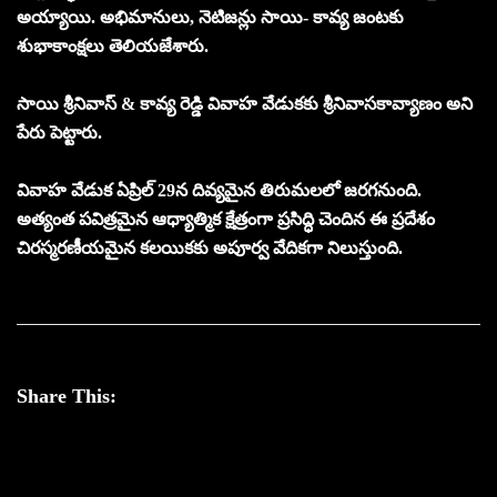
అయ్యాయి. అభిమానులు, నెటిజన్లు సాయి- కావ్య జంటకు
శుభాకాంక్షలు తెలియజేశారు.
సాయి శ్రీనివాస్ & కావ్య రెడ్డి వివాహ వేడుకకు శ్రీనివాసకావ్యాణం అని
పేరు పెట్టారు.
వివాహ వేడుక ఏప్రిల్ 29న దివ్యమైన తిరుమలలో జరగనుంది.
అత్యంత పవిత్రమైన ఆధ్యాత్మిక క్షేత్రంగా ప్రసిద్ధి చెందిన ఈ ప్రదేశం
చిరస్మరణీయమైన కలయికకు అపూర్వ వేదికగా నిలుస్తుంది.
Share This: