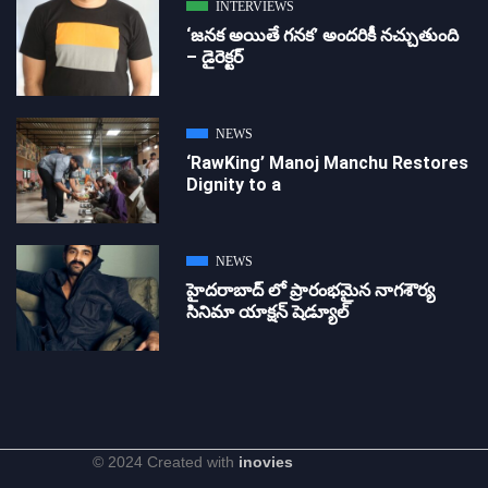
INTERVIEWS
‘జ‌న‌క అయితే గ‌న‌క‌’ అందరికీ నచ్చుతుంది
– డైరెక్ట‌ర్
NEWS
‘RawKing’ Manoj Manchu Restores
Dignity to a
NEWS
హైదరాబాద్ లో ప్రారంభమైన నాగశౌర్య
సినిమా యాక్షన్ షెడ్యూల్
© 2024 Created with
inovies