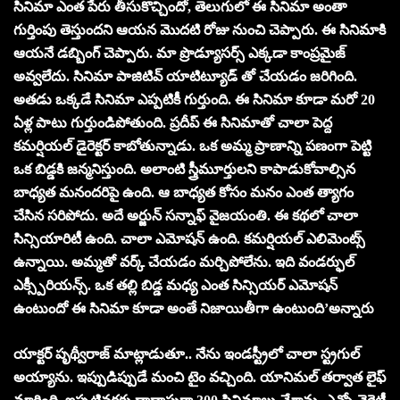
సినిమా ఎంత పేరు తీసుకొచ్చిందో, తెలుగులో ఈ సినిమా అంతా
గుర్తింపు తెస్తుందని ఆయన మొదటి రోజు నుంచి చెప్పారు. ఈ సినిమాకి
ఆయనే డబ్బింగ్ చెప్పారు. మా ప్రొడ్యూసర్స్ ఎక్కడా కాంప్రమైజ్
అవ్వలేదు. సినిమా పాజిటివ్ యాటిట్యూడ్ తో చేయడం జరిగింది.
అతడు ఒక్కడే సినిమా ఎప్పటికీ గుర్తుంది. ఈ సినిమా కూడా మరో 20
ఏళ్ల పాటు గుర్తుండిపోతుంది. ప్రదీప్ ఈ సినిమాతో చాలా పెద్ద
కమర్షియల్ డైరెక్టర్ కాబోతున్నాడు. ఒక అమ్మ ప్రాణాన్ని పణంగా పెట్టి
ఒక బిడ్డకి జన్మనిస్తుంది. అలాంటి స్త్రీమూర్తులని కాపాడుకోవాల్సిన
బాధ్యత మనందరిపై ఉంది. ఆ బాధ్యత కోసం మనం ఎంత త్యాగం
చేసిన సరిపోదు. అదే అర్జున్ సన్నాఫ్ వైజయంతి. ఈ కథలో చాలా
సిన్సియారిటీ ఉంది. చాలా ఎమోషన్ ఉంది. కమర్షియల్ ఎలిమెంట్స్
ఉన్నాయి. అమ్మతో వర్క్ చేయడం మర్చిపోలేను. ఇది వండర్ఫుల్
ఎక్స్పీరియన్స్. ఒక తల్లి బిడ్డ మధ్య ఎంత సిన్సియర్ ఎమోషన్
ఉంటుందో ఈ సినిమా కూడా అంతే నిజాయితీగా ఉంటుంది’అన్నారు
యాక్టర్ పృథ్వీరాజ్ మాట్లాడుతూ.. నేను ఇండస్ట్రీలో చాలా స్ట్రగుల్
అయ్యాను. ఇప్పుడిప్పుడే మంచి టైం వచ్చింది. యానిమల్ తర్వాత లైఫ్