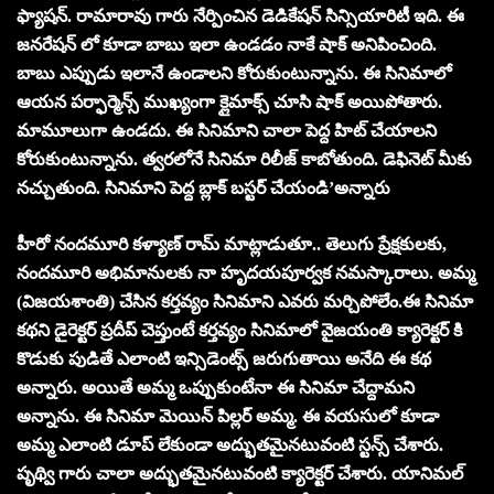
ఫ్యాషన్. రామారావు గారు నేర్పించిన డెడికేషన్ సిన్సియారిటీ ఇది. ఈ
జనరేషన్ లో కూడా బాబు ఇలా ఉండడం నాకే షాక్ అనిపించింది.
బాబు ఎప్పుడు ఇలానే ఉండాలని కోరుకుంటున్నాను. ఈ సినిమాలో
ఆయన పర్ఫార్మెన్స్ ముఖ్యంగా క్లైమాక్స్ చూసి షాక్ అయిపోతారు.
మామూలుగా ఉండదు. ఈ సినిమాని చాలా పెద్ద హిట్ చేయాలని
కోరుకుంటున్నాను. త్వరలోనే సినిమా రిలీజ్ కాబోతుంది. డెఫినెట్ మీకు
నచ్చుతుంది. సినిమాని పెద్ద బ్లాక్ బస్టర్ చేయండి’అన్నారు
హీరో నందమూరి కళ్యాణ్ రామ్ మాట్లాడుతూ.. తెలుగు ప్రేక్షకులకు,
నందమూరి అభిమానులకు నా హృదయపూర్వక నమస్కారాలు. అమ్మ
(విజయశాంతి) చేసిన కర్తవ్యం సినిమాని ఎవరు మర్చిపోలేం.ఈ సినిమా
కథని డైరెక్టర్ ప్రదీప్ చెప్తుంటే కర్తవ్యం సినిమాలో వైజయంతి క్యారెక్టర్ కి
కొడుకు పుడితే ఎలాంటి ఇన్సిడెంట్స్ జరుగుతాయి అనేది ఈ కథ
అన్నారు. అయితే అమ్మ ఒప్పుకుంటేనా ఈ సినిమా చేద్దామని
అన్నాను. ఈ సినిమా మెయిన్ పిల్లర్ అమ్మ. ఈ వయసులో కూడా
అమ్మ ఎలాంటి డూప్ లేకుండా అద్భుతమైనటువంటి స్టన్స్ చేశారు.
పృథ్వి గారు చాలా అద్భుతమైనటువంటి క్యారెక్టర్ చేశారు. యానిమల్