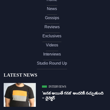
News
Gossips
Reviews
Exclusives
Videos
Interviews
Studio Round Up
LATEST NEWS
INTERVIEWS
‘జ‌న‌క అయితే గ‌న‌క‌’ అందరికీ నచ్చుతుంది
– డైరెక్ట‌ర్