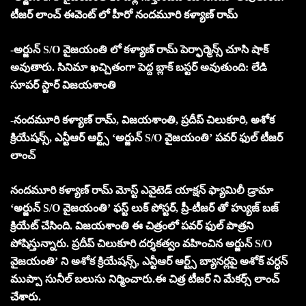
టీజర్ లాంచ్ ఈవెంట్ లో హీరో నందమూరి కళ్యాణ్ రామ్
-అర్జున్ S/O వైజయంతి లో కళ్యాణ్ రామ్ పెర్ఫార్మెన్స్ చూసి షాక్
అవుతారు. సినిమా ఖచ్చితంగా పెద్ద బ్లాక్ బస్టర్ అవుతుంది: లేడి
సూపర్ స్టార్ విజయశాంతి
-నందమూరి కళ్యాణ్ రామ్, విజయశాంతి, ప్రదీప్ చిలుకూరి, అశోక
క్రియేషన్స్, ఎన్టీఆర్ ఆర్ట్స్ ‘అర్జున్ S/O వైజయంతి’ పవర్ ఫుల్ టీజర్
లాంచ్
నందమూరి కళ్యాణ్ రామ్ మోస్ట్ ఎవైటెడ్ యాక్షన్ ఫ్యామిలీ డ్రామా
‘అర్జున్ S/O వైజయంతి’ ఫస్ట్ లుక్ పోస్టర్, ప్రీ-టీజర్ తో హ్యుజ్ బజ్
క్రియేట్ చేసింది. విజయశాంతి ఈ చిత్రంలో పవర్ ఫుల్ పాత్రని
పోషిస్తున్నారు. ప్రదీప్ చిలుకూరి దర్శకత్వం వహించిన అర్జున్ S/O
వైజయంతి’ ని అశోక క్రియేషన్స్, ఎన్టీఆర్ ఆర్ట్స్ బ్యానర్లపై అశోక్ వర్ధన్
ముప్పా సునీల్ బలుసు నిర్మించారు.ఈ చిత్ర టీజర్ ని మేకర్స్ లాంచ్
చేశారు.