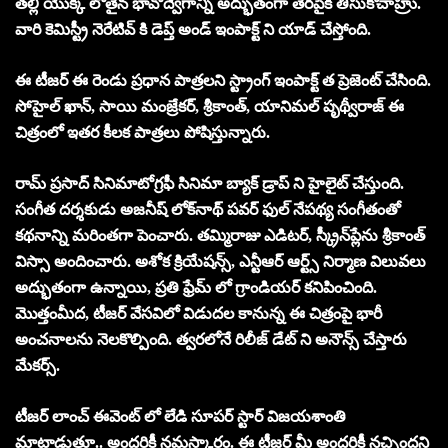
తల్లి యొక్క లోతైన భావోద్వేగాన్ని అద్భుతంగా తెరపైకి తీసుకోచాహ్రు.
వారి కెమిస్ట్రీ నెరేటివ్ కి డెప్త్ అండ్ ఇంపాక్ట్ ని యాడ్ చేస్తోంది.
ఈ టీజర్ ఈ రెండు ప్రధాన పాత్రలని స్ట్రాంగ్ ఇంపాక్ట్ త ప్రెజెంట్ చేసింది.
సోహైల్ ఖాన్, సాయి మంజ్రేకర్, శ్రీకాంత్, యానిమల్ పృథ్వీరాజ్ ఈ
చిత్రంలో ఇతర కీలక పాత్రలు పోషిస్తున్నారు.
రామ్ ప్రసాద్ సినిమాటోగ్రఫీ సినిమా బ్యాక్ డ్రాప్ ని హైలైట్ చేస్తుంది.
సంగీత దర్శకుడు అజనీష్ లోక్‌నాథ్ పవర్ ఫుల్ నేపథ్య సంగీతంతో
కథనాన్ని మరింతగా పెంచారు. తమ్మిరాజు ఎడిటర్, స్క్రీన్‌ప్లేను శ్రీకాంత్
విస్సా అందించారు. అశోక క్రియేషన్స్, ఎన్టీఆర్ ఆర్ట్స్ నిర్మాణ విలువలు
అద్భుతంగా ఉన్నాయి, ప్రతి ఫ్రేమ్ లో గ్రాండియర్ కనిపించింది.
మొత్తంమీద, టీజర్ వేసవిలో విడుదల కానున్న ఈ చిత్రంపై భారీ
అంచనాలను నెలకొల్పింది. త్వరలోనే రిలీజ్ డేట్ ని అనౌన్స్ చేస్తారు
మేకర్స్.
టీజర్ లాంచ్ ఈవెంట్ లో లేడి సూపర్ స్టార్ విజయశాంతి
మాట్లాడుతూ.. అందరికీ నమస్కారం. ఈ టీజర్ మీ అందరికీ నచ్చిందని