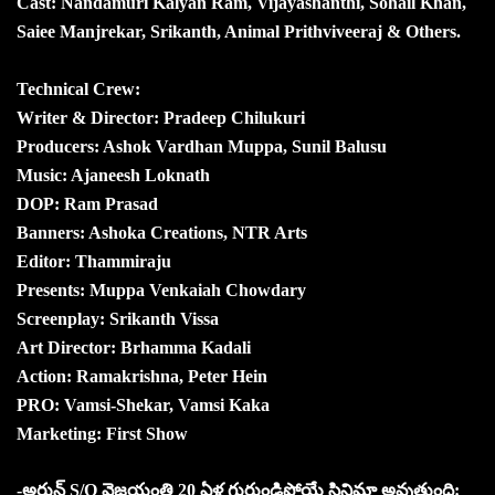
Cast: Nandamuri Kalyan Ram, Vijayashanthi, Sohail Khan,
Saiee Manjrekar, Srikanth, Animal Prithviveeraj & Others.
Technical Crew:
Writer & Director: Pradeep Chilukuri
Producers: Ashok Vardhan Muppa, Sunil Balusu
Music: Ajaneesh Loknath
DOP: Ram Prasad
Banners: Ashoka Creations, NTR Arts
Editor: Thammiraju
Presents: Muppa Venkaiah Chowdary
Screenplay: Srikanth Vissa
Art Director: Brhamma Kadali
Action: Ramakrishna, Peter Hein
PRO: Vamsi-Shekar, Vamsi Kaka
Marketing: First Show
-అర్జున్ S/O వైజయంతి 20 ఏళ్ల గుర్తుండిపోయే సినిమా అవుతుంది: