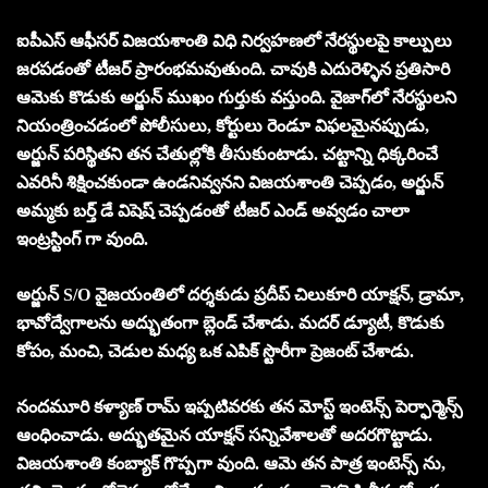
ఐపీఎస్ ఆఫీసర్ విజయశాంతి విధి నిర్వహణలో నేరస్థులపై కాల్పులు
జరపడంతో టీజర్ ప్రారంభమవుతుంది. చావుకి ఎదురెళ్ళిన ప్రతిసారి
ఆమెకు కొడుకు అర్జున్ ముఖం గుర్తుకు వస్తుంది. వైజాగ్‌లో నేరస్థులని
నియంత్రించడంలో పోలీసులు, కోర్టులు రెండూ విఫలమైనప్పుడు,
అర్జున్ పరిస్థితని తన చేతుల్లోకి తీసుకుంటాడు. చట్టాన్ని ధిక్కరించే
ఎవరినీ శిక్షించకుండా ఉండనివ్వనని విజయశాంతి చెప్పడం, అర్జున్
అమ్మకు బర్త్ డే విషెష్ చెప్పడంతో టీజర్ ఎండ్ అవ్వడం చాలా
ఇంట్రస్టింగ్ గా వుంది.
అర్జున్ S/O వైజయంతిలో దర్శకుడు ప్రదీప్ చిలుకూరి యాక్షన్, డ్రామా,
భావోద్వేగాలను అద్భుతంగా బ్లెండ్ చేశాడు. మదర్ డ్యూటీ, కొడుకు
కోపం, మంచి, చెడుల మధ్య ఒక ఎపిక్ స్టొరీగా ప్రెజంట్ చేశాడు.
నందమూరి కళ్యాణ్ రామ్ ఇప్పటివరకు తన మోస్ట్ ఇంటెన్స్ పెర్ఫార్మెన్స్
ఆంధించాడు. అద్భుతమైన యాక్షన్ సన్నివేశాలతో అదరగొట్టాడు.
విజయశాంతి కంబ్యాక్ గొప్పగా వుంది. ఆమె తన పాత్ర ఇంటెన్స్ ను,