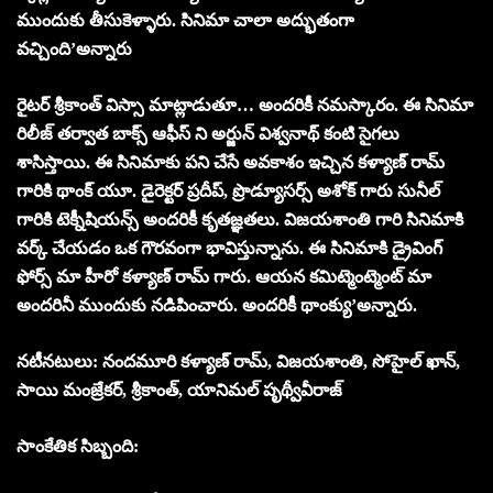
ముందుకు తీసుకెళ్ళారు. సినిమా చాలా అద్భుతంగా
వచ్చింది’అన్నారు
రైటర్ శ్రీకాంత్ విస్సా మాట్లాడుతూ… అందరికీ నమస్కారం. ఈ సినిమా
రిలీజ్ తర్వాత బాక్స్ ఆఫీస్ ని అర్జున్ విశ్వనాథ్ కంటి సైగలు
శాసిస్తాయి. ఈ సినిమాకు పని చేసే అవకాశం ఇచ్చిన కళ్యాణ్ రామ్
గారికి థాంక్ యూ. డైరెక్టర్ ప్రదీప్, ప్రొడ్యూసర్స్ అశోక్ గారు సునీల్
గారికి టెక్నీషియన్స్ అందరికీ కృతజ్ఞతలు. విజయశాంతి గారి సినిమాకి
వర్క్ చేయడం ఒక గౌరవంగా భావిస్తున్నాను. ఈ సినిమాకి డ్రైవింగ్
ఫోర్స్ మా హీరో కళ్యాణ్ రామ్ గారు. ఆయన కమిట్మెంట్మెంట్ మా
అందరినీ ముందుకు నడిపించారు. అందరికీ థాంక్యు’అన్నారు.
నటీనటులు: నందమూరి కళ్యాణ్ రామ్, విజయశాంతి, సోహైల్ ఖాన్,
సాయి మంజ్రేకర్, శ్రీకాంత్, యానిమల్ పృథ్వీవీరాజ్
సాంకేతిక సిబ్బంది: