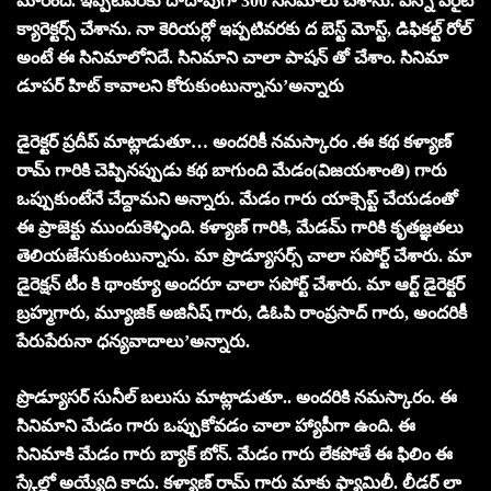
మారింది. ఇప్పటివరకు దాదాపుగా 300 సినిమాలు చేశాను. ఎన్నో వెరైటీ
క్యారెక్టర్స్ చేశాను. నా కెరియర్లో ఇప్పటివరకు ద బెస్ట్ మోస్ట్, డిఫికల్ట్ రోల్
అంటే ఈ సినిమాలోనిదే. సినిమాని చాలా పాషన్ తో చేశాం. సినిమా
డూపర్ హిట్ కావాలని కోరుకుంటున్నాను’అన్నారు
డైరెక్టర్ ప్రదీప్ మాట్లాడుతూ… అందరికీ నమస్కారం .ఈ కథ కళ్యాణ్
రామ్ గారికి చెప్పినప్పుడు కథ బాగుంది మేడం(విజయశాంతి) గారు
ఒప్పుకుంటేనే చేద్దామని అన్నారు. మేడం గారు యాక్సెప్ట్ చేయడంతో
ఈ ప్రాజెక్టు ముందుకెళ్ళింది. కళ్యాణ్ గారికి, మేడమ్ గారికి కృతజ్ఞతలు
తెలియజేసుకుంటున్నాను. మా ప్రొడ్యూసర్స్ చాలా సపోర్ట్ చేశారు. మా
డైరెక్షన్ టీం కి థాంక్యూ అందరూ చాలా సపోర్ట్ చేశారు. మా ఆర్ట్ డైరెక్టర్
బ్రహ్మగారు, మ్యూజిక్ అజినీష్ గారు, డిఓపి రాంప్రసాద్ గారు, అందరికీ
పేరుపేరునా ధన్యవాదాలు’అన్నారు.
ప్రొడ్యూసర్ సునీల్ బలుసు మాట్లాడుతూ.. అందరికి నమస్కారం. ఈ
సినిమాని మేడం గారు ఒప్పుకోవడం చాలా హ్యాపీగా ఉంది. ఈ
సినిమాకి మేడం గారు బ్యాక్ బోన్. మేడం గారు లేకపోతే ఈ ఫిలిం ఈ
స్కేల్లో అయ్యేది కాదు. కళ్యాణ్ రామ్ గారు మాకు ఫ్యామిలీ. లీడర్ లా