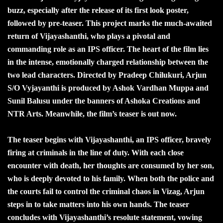
buzz, especially after the release of its first look poster,
followed by pre-teaser. This project marks the much-awaited
return of Vijayashanthi, who plays a pivotal and
commanding role as an IPS officer. The heart of the film lies
in the intense, emotionally charged relationship between the
two lead characters. Directed by Pradeep Chilukuri, Arjun
S/O Vyjayanthi is produced by Ashok Vardhan Muppa and
Sunil Balusu under the banners of Ashoka Creations and
NTR Arts. Meanwhile, the film’s teaser is out now.
The teaser begins with Vijayashanthi, an IPS officer, bravely
firing at criminals in the line of duty. With each close
encounter with death, her thoughts are consumed by her son,
who is deeply devoted to his family. When both the police and
the courts fail to control the criminal chaos in Vizag, Arjun
steps in to take matters into his own hands. The teaser
concludes with Vijayashanthi’s resolute statement, vowing