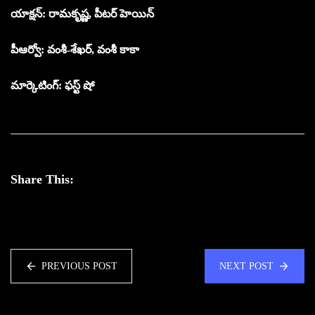
యాక్షన్: రామకృష్ణ, పీటర్ హెయిన్
పీఆర్వో: వంశీ-శేఖర్, వంశీ కాకా
మార్కెటింగ్: ఫస్ట్ షో
Share This:
PREVIOUS POST
NEXT POST