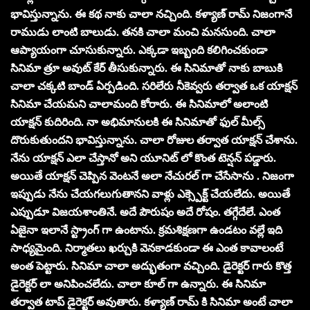
భావిస్తున్నాను. ఈ కథ నాకు చాలా నచ్చింది. కళ్యాణ్ రామ్ నిజంగానే
రాముడు లాంటి బాలుడు. తనకి చాలా మంచి మనసుంది. చాలా
ఆప్యాయంగా చూసుకున్నారు. ఎక్కడా ఇబ్బంది కలిగించకుండా
సినిమా త్రూ అవుట్ కేర్ తీసుకున్నారు. ఈ సినిమాతో నాకు బాబుకి
చాలా చక్కటి బాండ్ ఏర్పడింది. సరిలేరు నీకెవ్వరు తర్వాత ఒక యాక్షన్
సినిమా చేయమని చాలామంది కోరారు. ఈ సినిమాలో అలాంటి
యాక్షన్ కుదిరింది. నా అభిమానులకి ఈ సినిమాతో ఫుల్ మీల్స్
దొరుకుతుందని భావిస్తున్నాను. చాలా రోజుల తర్వాత యాక్షన్ చేశాను.
నేను యాక్షన్ ఎలా చేస్తానో అని యూనిట్ లో కొంత టెన్షన్ పడ్డారు.
అయితే యాక్షన్ చెప్పిన వెంటనే అలా నేచురల్ గా చేసేసాను . నిజంగా
ఇప్పుడు నేను చేయగలుగుతానని వాళ్లు ఎక్స్పెక్ట్ చేయలేదు. అయితే
ఎప్పుడూ విజయశాంతినే. అదే పౌరుషం అదే రోషం. తగ్గేదేలే. ఎంత
ఏజైనా ఇలానే స్ట్రాంగ్ గా ఉంటాను. క్రమశిక్షణగా ఉండటం వల్లే ఇది
సాధ్యమైంది. నిర్మాతలు ఖర్చుకి వెనకాడకుండా ఈ ఎంత కావాలంటే
అంత పెట్టారు. సినిమా చాలా అద్భుతంగా వచ్చింది. డైరెక్టర్ గారు కొత్త
డైరెక్టర్ లా అనిపించలేదు. చాలా కూల్ గా ఉన్నారు. ఈ సినిమా
తర్వాత టాప్ డైరెక్టర్ అవుతారు. కళ్యాణ్ రామ్ కి సినిమా అంటే చాలా