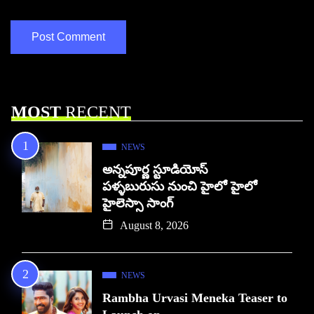
MOST
RECENT
NEWS
అన్నపూర్ణ స్టూడియోస్
పళ్ళబురుసు నుంచి హైలో హైలో
హైలెస్సా సాంగ్
August 8, 2026
NEWS
Rambha Urvasi Meneka Teaser to