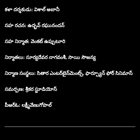
కళా దర్శకుడు: విశాల్ అబానీ
సహ రచన: ఉద్భవ్ రఘునందన్
సహ నిర్మాత: వెంకట్ ఉప్పుటూరి
నిర్మాతలు: సూర్యదేవర నాగవంశీ, సాయి సౌజన్య
నిర్మాణ సంస్థలు: సితార ఎంటర్‌టైన్‌మెంట్స్, ఫార్చ్యూన్ ఫోర్ సినిమాస్
సమర్పణ: శ్రీకర స్టూడియోస్
పీఆర్ఓ: లక్ష్మీవేణుగోపాల్