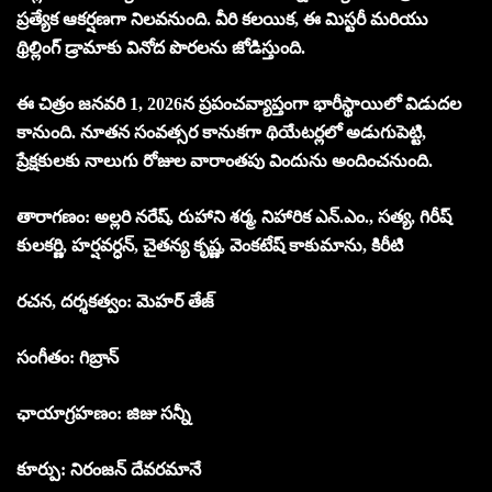
ప్రత్యేక ఆకర్షణగా నిలవనుంది. వీరి కలయిక, ఈ మిస్టరీ మరియు
థ్రిల్లింగ్ డ్రామాకు వినోద పొరలను జోడిస్తుంది.
ఈ చిత్రం జనవరి 1, 2026న ప్రపంచవ్యాప్తంగా భారీస్థాయిలో విడుదల
కానుంది. నూతన సంవత్సర కానుకగా థియేటర్లలో అడుగుపెట్టి,
ప్రేక్షకులకు నాలుగు రోజుల వారాంతపు విందును అందించనుంది.
తారాగణం: అల్లరి నరేష్, రుహాని శర్మ, నిహారిక ఎన్.ఎం., సత్య, గిరీష్
కులకర్ణి, హర్షవర్ధన్, చైతన్య కృష్ణ, వెంకటేష్ కాకుమాను, కిరీటి
రచన, దర్శకత్వం: మెహర్ తేజ్
సంగీతం: గిబ్రాన్
ఛాయాగ్రహణం: జిజు సన్నీ
కూర్పు: నిరంజన్ దేవరమానే