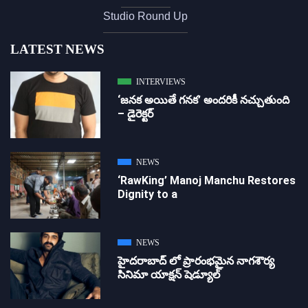
Studio Round Up
LATEST NEWS
INTERVIEWS
‘జ‌న‌క అయితే గ‌న‌క‌’ అందరికీ నచ్చుతుంది
– డైరెక్ట‌ర్
NEWS
‘RawKing’ Manoj Manchu Restores
Dignity to a
NEWS
హైదరాబాద్ లో ప్రారంభమైన నాగశౌర్య
సినిమా యాక్షన్ షెడ్యూల్