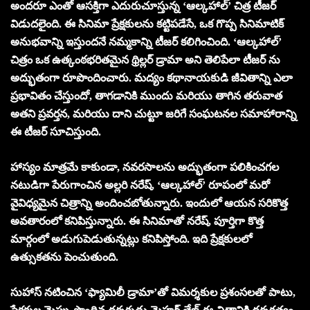
అందరూ ఎంతో ఆసక్తిగా ఎదురుచూస్తున్న ‘ఆల్కహాల్’ చిత్ర టీజర్
విడుదలైంది. ఈ సినిమా ప్రేక్షకులను కట్టిపడేసే, ఒక గొప్ప సినిమాటిక్
అనుభవాన్ని ఇస్తుందనే నమ్మకాన్ని టీజర్ కలిగించింది. ‘ఆల్కహాల్’
చిత్రం ఒక ఉత్కంఠభరితమైన థ్రిల్లర్ డ్రామా అని తెలిపేలా టీజర్ ను
అద్భుతంగా రూపొందించారు. మద్యం కథానాయకుడి జీవితాన్ని ఎలా
ప్రభావితం చేస్తుందో, తాగడానికి ముందు మరియు తాగిన తరువాత
అతని ప్రవర్తన, మరియు దాని చుట్టూ జరిగే సంఘటనల సమాహారాన్ని
ఈ టీజర్ సూచిస్తుంది.
హాస్యం మాత్రమే కాకుండా, నవరసాలను అద్భుతంగా పలికించగల
నటుడిగా పేరుగాంచిన అల్లరి నరేష్, ‘ఆల్కహాల్’ రూపంలో మరో
వైవిధ్యమైన చిత్రాన్ని అందించబోతున్నారు. ఇందులో ఆయన సరికొత్త
అవతారంలో కనిపిస్తున్నారు. ఈ సినిమాతో నరేష్, పూర్తిగా కొత్త
మార్గంలో అడుగుపెడుతున్నట్లు కనిపిస్తోంది. ఇది ప్రేక్షకులలో
ఉత్సుకతను పెంచుతుంది.
సుహాస్ నటించిన ‘ఫ్యామిలీ డ్రామా’తో విమర్శకుల ప్రశంసలతో పాటు,