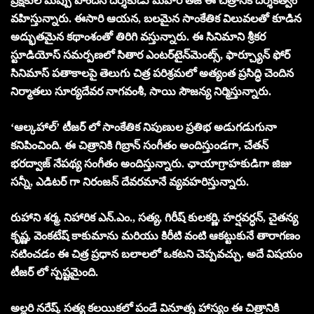
ప్రేక్షకుల మెప్పు పొందిన దర్శకుడు మెహర్ తేజ్ ఈ చిత్రానికి దర్శకత్వం
వహిస్తున్నారు. ఈసారి ఆయన, బలమైన సాంకేతిక విలువలతో కూడిన
అద్భుతమైన కథాంశంతో తిరిగి వస్తున్నారు. ఈ సినిమాని శ్రీకర
స్టూడియోస్ సమర్పణలో సితార ఎంటర్‌టైన్‌మెంట్స్, ఫార్చ్యూన్ ఫోర్
సినిమాస్ పతాకాలపై తెలుగు చిత్ర పరిశ్రమలో అత్యంత ప్రసిద్ధి చెందిన
నిర్మాతలు సూర్యదేవర నాగవంశీ, సాయి సౌజన్య నిర్మిస్తున్నారు.
‘ఆల్కహాల్’ టీజర్ లో సాంకేతిక నిపుణుల ప్రతిభ అడుగడుగునా
కనిపించింది. ఈ చిత్రానికి గిబ్రాన్ సంగీతం అందిస్తుండగా, చేతన్
భరద్వాజ్ నేపథ్య సంగీతం అందిస్తున్నారు. ఛాయాగ్రాహకుడిగా జిజు
సన్నీ, ఎడిటర్ గా నిరంజన్ దేవరమానే వ్యవహరిస్తున్నారు.
రుహాని శర్మ, నిహారిక ఎన్.ఎం., సత్య, గిరీష్ కులకర్ణి, హర్షవర్ధన్, చైతన్య
కృష్ణ, వెంకటేష్ కాకుమాను మరియు కిరీటి వంటి ఆకట్టుకునే తారాగణం
నటించడం ఈ చిత్ర ప్రధాన బలాలలో ఒకటని చెప్పవచ్చు. అదే విషయం
టీజర్ లో స్పష్టమైంది.
అల్లరి నరేష్, సత్య కలయికలో పండే వినూత్న హాస్యం ఈ చిత్రానికి