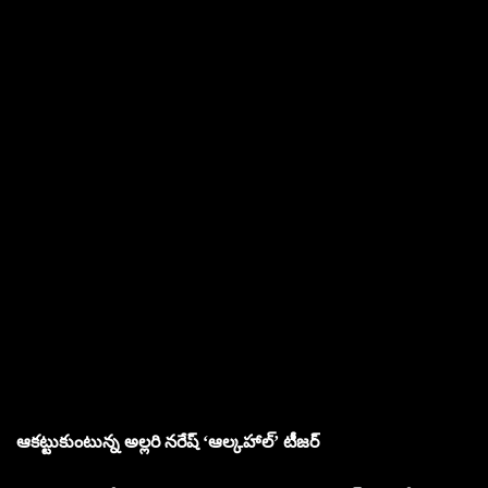
ఆకట్టుకుంటున్న అల్లరి నరేష్ ‘ఆల్కహాల్’ టీజర్