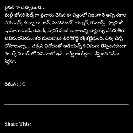
ఫైనల్ గా చెప్పాలంటే…
మల్టీ జోనర్ ఫిల్మ్ గా ప్రచారం చేసిన ఈ చిత్రంలో నిజంగానే అన్ని రకాల
ఎమోషన్స్ ఉన్నాయి. లవ్, సెంటిమెంట్, యాక్షన్, రొమాన్స్, ఫ్యామిలీ
డ్రామా, కామెడీ, రివెంజ్, హర్రర్ వంటి అంశాలన్నీ బ్యాలన్స్ చేసిన తీరు
అభినందనీయం. కథ మలుపులు తిరిగేకొద్దీ రక్తి కట్టిస్తుంది. చిన్న చిన్న
లోపాలున్నా… చక్కని వినోదంతో ఆడియన్స్ కి విసుగు తెప్పించకుండా
రిలాక్స్ మూడ్ తో సినిమాలో ఇన్ వాల్వ్ అయ్యేలా చేస్తుంది “నేను –
కీర్తన”.
రేటింగ్ : 3/5
Share This: