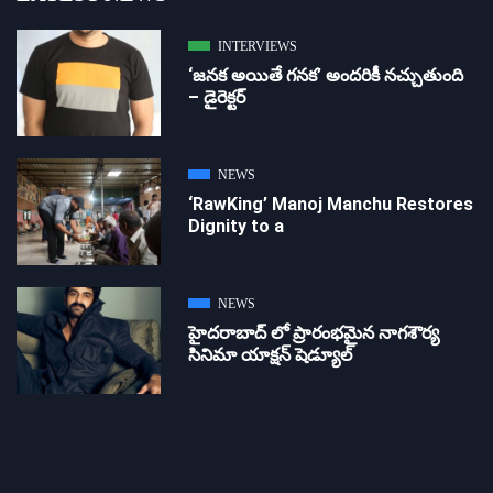
INTERVIEWS
‘జ‌న‌క అయితే గ‌న‌క‌’ అందరికీ నచ్చుతుంది
– డైరెక్ట‌ర్
NEWS
‘RawKing’ Manoj Manchu Restores
Dignity to a
NEWS
హైదరాబాద్ లో ప్రారంభమైన నాగశౌర్య
సినిమా యాక్షన్ షెడ్యూల్