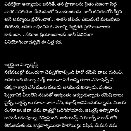
ఎవరికైనా అన్యాయం జరిగితే, తన ప్రాణాలను సైతం పణంగా పెట్టి
వారికి సహాయం చేయడంలో ముందుంటాడు. జానీ జీవితంలోకి కీర్తన
అనే అమ్మాయి ప్రవేశించాక… అతని జీవితం ఎటువంటి మలుపులు
తిరిగింది, తనకు లభించిన ఓ వరాన్ని వ్యక్తిగత ప్రయోజనాలకు
కాకుండా… సమాజ ప్రయోజనాలకు జానీ ఏవిధంగా
వినియోగించాడన్నదే ఈ చిత్ర కథ.
ఆర్టిస్టుల పెర్ఫార్మెన్స్:
నటీనటుల్లో ముందుగా చెప్పుకోవాల్సింది హీరో రమేష్ బాబు గురించి.
తనకు ఇది డెబ్యూ ఫిల్మ్. అయినా సరే అన్ని రకాల ఎమోషన్స్ ని
చక్కగా క్యారీ చేసి మంచి నటుడు అనిపించుకున్నాడు. వంకలు
పెట్టడానికి వీలులేని నటనతో ఆద్యంతం ఆకట్టుకున్నాడు రమేష్ బాబు.
ఫైట్స్, డ్యాన్స్ లు కూడా బాగా చేసి, శభాష్ అనిపించుకున్నాడు. విజయ
రంగరాజు, జీవా తమ పాత్రల్లో ఒదిగిపోయారు. జబర్దస్త్ అప్పారావు
కామెడీ కడుపుబ్బా నవ్విస్తుంది. ఆడియన్స్ ని రిలాక్స్ మూడ్ లోకి
తీసుకెళుతుంది. కొత్తవాళ్ళయినా హీరోయిన్లు రిషిత, మేఘన తమ