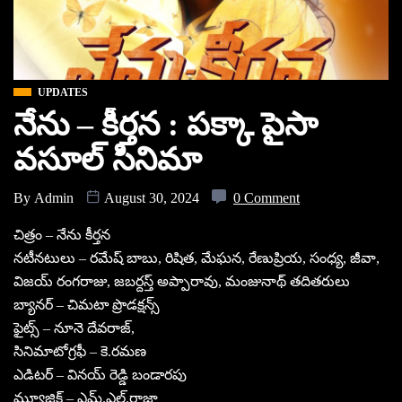
UPDATES
నేను – కీర్తన : పక్కా పైసా
వసూల్ సినిమా
By
Admin
August 30, 2024
0 Comment
చిత్రం – నేను కీర్తన
నటీనటులు – రమేష్ బాబు, రిషిత, మేఘన, రేణుప్రియ, సంధ్య, జీవా,
విజయ్ రంగరాజు, జబర్దస్త్ అప్పారావు, మంజునాథ్ తదితరులు
బ్యానర్ – చిమటా ప్రొడక్షన్స్
ఫైట్స్ – నూనె దేవరాజ్,
సినిమాటోగ్రఫీ – కె.రమణ
ఎడిటర్ – వినయ్ రెడ్డి బండారపు
మ్యూజిక్ – ఎమ్.ఎల్.రాజా