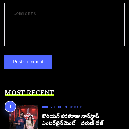
MOST
RECENT
STUDIO ROUND UP
కొరియన్ కనకరాజు నాన్‌స్టాప్
ఎంటర్‌టైన్‌మెంట్ – వరుణ్ తేజ్