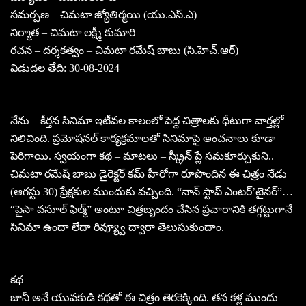
సమర్పణ – చిమటా జ్యోతిర్మయి (యు.ఎస్.ఎ)
నిర్మాత – చిమటా లక్ష్మీ కుమారి
రచన – దర్శకత్వం – చిమటా రమేష్ బాబు (సి.హెచ్.ఆర్)
విడుదల తేది: 30-08-2024
నేను – కీర్తన సినిమా ఇటీవల కాలంలో పెద్ద చిత్రాలకు ధీటుగా వార్తల్లో
నిలిచింది. ప్రమోషనల్ కార్యక్రమాలతో సినిమాపై అంచనాలు కూడా
పెరిగాయి. స్వయంగా కథ – మాటలు – స్క్రీన్ ప్లే సమకూర్చుకుని..
చిమటా రమేష్ బాబు డైరెక్టర్ కమ్ హీరోగా రూపొందిన ఈ చిత్రం నేడు
(ఆగస్టు 30) ప్రేక్షకుల ముందుకు వచ్చింది. “నాన్ స్టాప్ ఎంటర్’టైనర్”…
“పైసా వసూల్ ఫిల్మ్” అంటూ చిత్రబృందం చేసిన ప్రచారానికి తగ్గట్టుగానే
సినిమా ఉందా లేదా రివ్య్వూ ద్వారా తెలుసుకుందాం.
కథ
జానీ అనే యువకుడి కథతో ఈ చిత్రం తెరకెక్కింది. తన కళ్ల ముందు