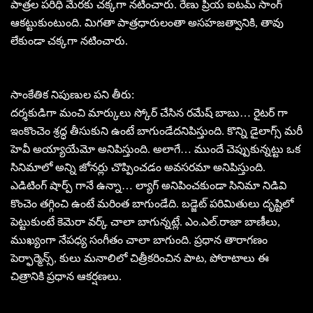
పాత్రల పరిధి మేరకు చక్కగా నటించారు. రేణు ప్రియ ఐటమ్ సాంగ్
ఆకట్టుకుంటుంది. మిగతా పాత్రధారులంతా అసహజత్వానికి, తావు
లేకుండా చక్కగా నటించారు.
సాంకేతిక నిపుణుల పని తీరు:
దర్శకుడిగా మంచి మార్కులు స్కోర్ చేసిన రమేష్ బాబు… రైటర్ గా
ఇంకొంచెం శ్రద్ధ తీసుకుని ఉంటే బాగుండేదనిపిస్తుంది. కొన్ని డైలాగ్స్ మరీ
హెవీ అయ్యాయేమో అనిపిస్తుంది. అలాగే… ముందే చెప్పుకున్నట్టు ఒక
సినిమాలో అన్ని జోనర్లు చొప్పించడం అవసరమా అనిపిస్తుంది.
ఎడిటింగ్ షార్ప్ గానే ఉన్నా… ల్యాగ్ అనిపించకుండా సినిమా నిడివి
కొంచెం తగ్గించి ఉంటే మరింత బాగుండేది. బడ్జెట్ పరిమితులు దృష్టిలో
పెట్టుకుంటే కెమెరా వర్క్ చాలా బాగున్నట్లే. ఎం.ఎల్.రాజా బాణీలు,
ముఖ్యంగా నేపధ్య సంగీతం చాలా బాగుంది. ప్రధాన తారాగణం
పెర్ఫార్మెన్స్, కులు మనాలిలో చిత్రీకరించిన పాట, పోరాటాలు ఈ
చిత్రానికి ప్రధాన ఆకర్షణలు.