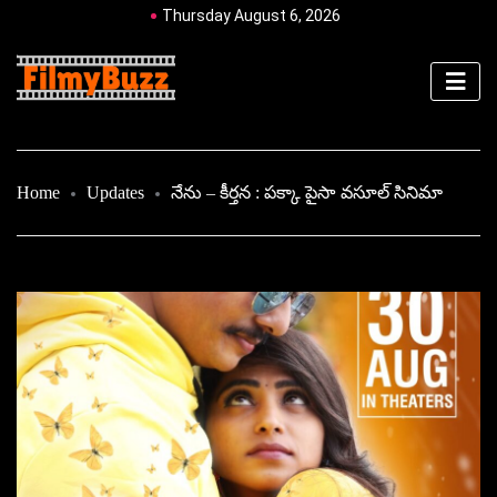
Thursday August 6, 2026
Home
Updates
నేను – కీర్తన : పక్కా పైసా వసూల్ సినిమా