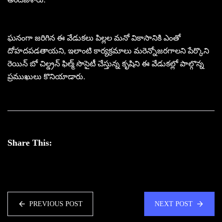
ఘనంగా జరిగిన ఈ వేడుకలు పిల్లల మనో వికాసానికి ఎంతో
దోహదపడతాయని, ఇలాంటి కార్యక్రమాలు మరెన్నోజరగాలని పేర్కొని
రెయిన్‌ బో చిల్డ్రన్‌ ఫిల్మ్‌ సొసైటీ చేస్తున్న కృషిని ఈ వేడుకల్లో పాల్గొన్న
ప్రముఖులు కొనియాడారు.
Share This:
PREVIOUS POST
NEXT POST