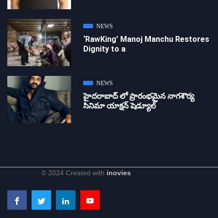
NEWS
‘RawKing’ Manoj Manchu Restores
Dignity to a
NEWS
హైదరాబాద్ లో ప్రారంభమైన నాగశౌర్య
సినిమా యాక్షన్ షెడ్యూల్
© 2024 Created with
inovies