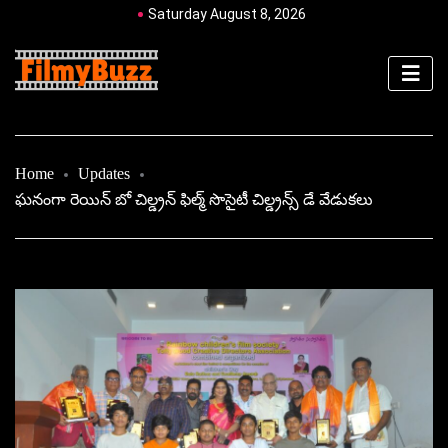
Saturday August 8, 2026
Home
Updates
ఘనంగా రెయిన్‌ బో చిల్డ్రన్‌ ఫిల్మ్‌ సొసైటీ చిల్డ్రన్స్ డే వేడుకలు