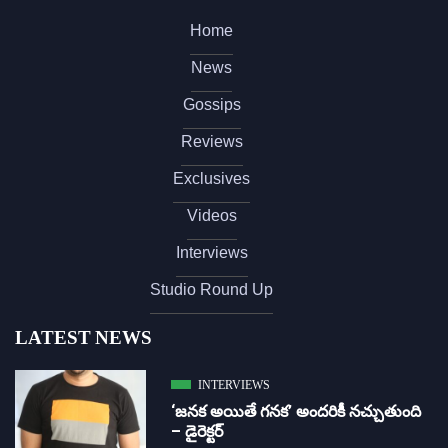
Home
News
Gossips
Reviews
Exclusives
Videos
Interviews
Studio Round Up
LATEST NEWS
INTERVIEWS
‘జ‌న‌క అయితే గ‌న‌క‌’ అందరికీ నచ్చుతుంది
– డైరెక్ట‌ర్