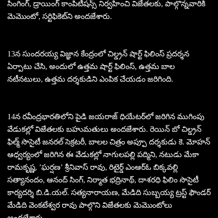
సింగింగ్, డ్రాయింగ్‌ కాంపిటీషన్స్ నిర్వహించి విజేతలకు, పాల్గొన్నవారికి
మెమొంటో, సర్టిఫికెట్‌ని అందజేశారు.
13న సుందరయ్య విజ్ఞాన కేంద్రంలో చిల్డ్రన్‌ షార్ట్‌ ఫిలింస్‌ ప్రదర్శన
ఏర్పాటు చేసి, అందులో ఉత్తమ షార్ట్‌ ఫిలింస్, ఉత్తమ బాల
నటీనటులు, ఉత్తమ దర్శకుడిని ఎంపిక చేయడం జరిగింది.
14న రవీంద్రభారతిలోని పైడి జయరాజ్‌ ధియేటర్‌లో జరిగిన ముగింపు
వేడుకల్లో విజేతలకు బహుమతులు అందజేశారు. రెయిన్‌ బో చిల్డ్రన్‌
ఫిల్మ్‌ సొసైటీ జనరల్‌ సెక్రటరీ, బాలల చిత్రం అప్పూ దర్శకుడు కె. మోహన్‌
ఆధ్వర్యంలో జరిగిన ఈ వేడుకల్లో నాగులపల్లి పద్మిని, నటుడు మేకా
రామకృష్ణ, ’ఘర్షణ’ శ్రీనివాస్‌ రావు, రిటైర్డ్‌ ఎంఆర్‌ఓ బిక్కవల్లి
సత్యానందం, ఆనంద్‌ సింగ్, నిర్మాత భద్రినాథ్, దాశరధి ఫిలిం సొసైటీ
కార్యదర్శి బి.డి.యల్‌. సత్యనారాయణ, మేడిది సుబ్బయ్య ట్రస్ట్‌ ఫౌండర్‌
మేడిది వెంకటేశ్వర రావు పాల్గొని విజేతలకు మెమొంటోలు
అందజేశారు.