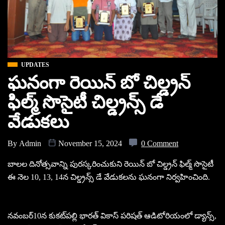
UPDATES
ఘనంగా రెయిన్‌ బో చిల్డ్రన్‌
ఫిల్మ్‌ సొసైటీ చిల్డ్రన్స్ డే
వేడుకలు
By
Admin
November 15, 2024
0 Comment
బాలల దినోత్సవాన్ని పురస్కరించుకుని రెయిన్‌ బో చిల్డ్రన్‌ ఫిల్మ్‌ సొసైటీ
ఈ నెల 10, 13, 14న చిల్డ్రన్స్ డే వేడుకలను ఘనంగా నిర్వహించింది.
నవంబర్‌10న కుకట్‌పల్లి భారత్‌ వికాస్‌ పరిషత్‌ ఆడిటోరియంలో డ్యాన్స్,