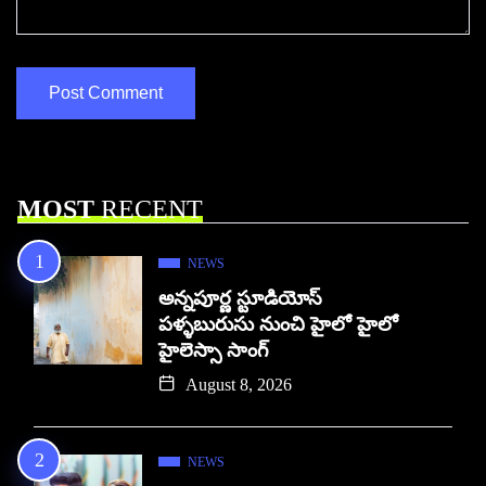
MOST
RECENT
NEWS
అన్నపూర్ణ స్టూడియోస్
పళ్ళబురుసు నుంచి హైలో హైలో
హైలెస్సా సాంగ్
August 8, 2026
NEWS