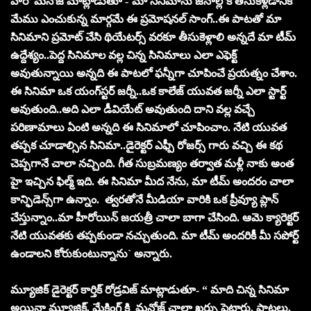
హీరో మ‌నోజ్ మాట్లాడుతూ -`మా సినిమాను జ‌నాల్లోకి తీసుకెళ్ల‌డానికి
మేము ఎంచుకున్న మార్గ‌మే ఈ ప్ర‌మోష‌న‌ల్ సాంగ్..ఈ పాట‌తో మా
సినిమాని ప్ర‌మోట్ చేసి థియేటర్స్ వ‌ర‌కూ తీసుకెళ్లాలి అన్న‌దే మా టీమ్‌
ఉద్దేశ్యం..పెద్ద సినిమాల వ‌ల్ల చిన్న సినిమాలు ఎలా ఎఫెక్ట్
అవుతున్నాయి అన్న‌ది ఈ పాట‌లో ఫ‌న్నీగా చూపించే ప్ర‌య‌త్నం చేశాం.
ఈ సినిమా ఒక యంగ్‌స్ట‌ర్ జ‌ర్నీ..ఒక కాలేజ్ యువ‌త జ‌ర్నీ ఎలా స్టార్ట్
అవుతుంది..అది ఎలా డీవియేట్ అవుతుంది దాని వ‌ల్ల వ‌చ్చే
ప‌రిణామాలు ఏంటి అన్నది ఈ సినిమాలో చూపించాం. నేటి యువ‌త
త‌ప్ప‌క చూడాల్సిన సినిమా..డైరెక్ట‌ర్ ఎఫ్పీ రోజ‌ర్స్‌ గారు వ‌చ్చి ఈ క‌థ
చెప్ప‌గానే చాలా న‌చ్చింది. గీత సుబ్ర‌మ‌ణ్యం త‌ర్వాత మ‌ళ్లీ నాకు అంత
హై ఇచ్చిన ఫిల్మ్ ఇది. ఈ సినిమా మీద నేను, మా టీమ్ అంద‌రం చాలా
కాన్ఫిడెన్స్‌గా ఉన్నాం. త్వ‌రతోనే మీడియా వారికి ఒక ప్రీవ్యూ ప్లాన్
చేస్తున్నాం..మా హీరోయిన్ జ‌య‌త్రీ చాలా బాగా చేసింది. ఆమె క్యారెక్ట‌ర్
నేటి యువ‌త‌కు త‌ప్ప‌కుండా న‌చ్చుతుంది. మా టీమ్ అంద‌రికీ మీ స‌పోర్ట్
ఉండాల‌ని కోరుకుంటున్నాను` అన్నారు.
మ్యూజిక్ డైరెక్ట‌ర్ కార్తిక్ రోడ్ర‌విజ్‌ మాట్లాడుతూ- “ మాది చిన్న సినిమా
అయినా మ్యూజిక్‌, మేకింగ్ కి మ‌నోజ్ చాలా ఖ‌ర్చు పెట్టారు. పాట‌లు,