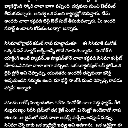
బ్యాక్‌గ్రౌండ్ స్కోర్ చాలా బాగా వ‌చ్చింది. ద‌ర్శ‌కులు మంచి ఔట్‌పుట్
తీసుకువ‌చ్చారు. ఆదిత్య ఒక మంచి క్యారెక్ట‌ర్లో క‌నిపిస్తారు. టీమ్
అంద‌రు చాలా క‌ష్ట‌ప‌డి బెస్ట్ ఔట్ పుట్ తీసుకువ‌చ్చారు. మీ అంద‌రి
స‌పోర్ట్ ఉండాల‌ని కోరుకుంటున్నా“ అన్నారు.
సినిమాటోగ్రాఫ‌ర్ క‌మ‌ల్ నాబ్‌ మాట్లాడుతూ – `ఈ సినిమాకి మ‌నోజ్
ఒక్క‌డే వ‌న్ మ్యాన్ ఆర్మీ..అన్నీ తానే చూసుకున్నాడు.. మ‌నోజ్ కి
యాక్టింగ్ అంటే ప్యాష‌న్‌..ఆ ప్యాష‌న్‌తోనే చాలా క‌ష్ట‌ప‌డి సినిమా కంప్లీట్
చేశాడు..సినిమా చాలా బాగా వ‌చ్చింది. ఒక బ్యూటిఫుల్ ల‌వ్ స్టోరీ..ఒక
లైఫ్ స్టోరీ అని చెప్పొచ్చు. యువ‌త‌రం అంద‌రికీ త‌ప్ప‌కుండా క‌నెక్ట్
అవుతుంద‌ని న‌మ్మ‌కం ఉంది. మా ఫ‌స్ట్ సాంగ్‌కి మంచి రెస్పాన్స్ రావ‌డం
హ్యాపీ` అన్నారు.
న‌టుడు రాకేష్ మాట్లాడుతూ- “నేను మ‌నోజ్‌కి చాలా పెద్ద ఫ్యాన్.. గీత
సుబ్ర‌మ‌ణ్యం సిరీస్‌ టైమ్‌లో త‌న క్రేజ్ ఏంటో..ఏ రేంజ్లో ఉండేవాడో నాకు
తెలుసు..ఆ టైమ్‌లో త‌న‌కి చాలా ఆఫ‌ర్స్ వ‌చ్చేవి..అప్పుడే నువ్వు
సినిమా చేస్తే నాకు ఒక క్యారెక్ట‌ర్ ఇవ్వు అని అడిగాను.. ఒక ఆర్టిస్ట్‌గా ఈ