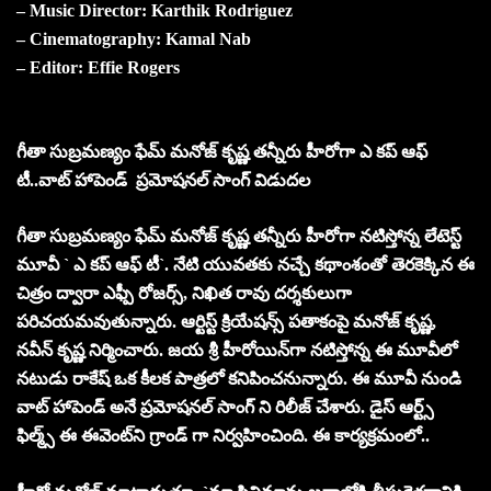
– Music Director: Karthik Rodriguez
– Cinematography: Kamal Nab
– Editor: Effie Rogers
గీతా సుబ్ర‌మ‌ణ్యం ఫేమ్ మనోజ్ కృష్ణ త‌న్నీరు హీరోగా ఎ క‌ప్ ఆఫ్
టీ..వాట్ హాపెండ్ ప్ర‌మోష‌న‌ల్ సాంగ్ విడుద‌ల‌
గీతా సుబ్ర‌మ‌ణ్యం ఫేమ్ మనోజ్ కృష్ణ త‌న్నీరు హీరోగా న‌టిస్తోన్న లేటెస్ట్
మూవీ ` ఎ క‌ప్ ఆఫ్ టీ`. నేటి యువ‌తకు న‌చ్చే క‌థాంశంతో తెర‌కెక్కిన ఈ
చిత్రం ద్వారా ఎఫ్పీ రోజ‌ర్స్‌, నిఖిత రావు ద‌ర్శ‌కులుగా
ప‌రిచ‌య‌మ‌వుతున్నారు. ఆర్టిస్ట్ క్రియేష‌న్స్ ప‌తాకంపై మ‌నోజ్ కృష్ణ‌,
న‌వీన్ కృష్ణ నిర్మించారు. జ‌య శ్రీ హీరోయిన్‌గా న‌టిస్తోన్న ఈ మూవీలో
న‌టుడు రాకేష్ ఒక కీల‌క పాత్ర‌లో క‌నిపించ‌నున్నారు. ఈ మూవీ నుండి
వాట్ హాపెండ్ అనే ప్ర‌మోష‌న‌ల్ సాంగ్ ని రిలీజ్ చేశారు. డైస్ ఆర్ట్స్
ఫిల్మ్స్ ఈ ఈవెంట్‌ని గ్రాండ్ గా నిర్వ‌హించింది. ఈ కార్య‌క్ర‌మంలో..