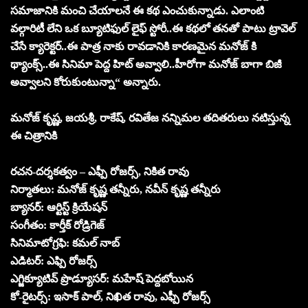
స‌మాజానికి మంచి చేయాలనే ఈ క‌థ ఎంచుకున్నాడు. ఎలాంటి
వ‌ల్గారిటీ లేని ఒక బ్యూటిఫుల్ లైఫ్ స్టోరీ..ఈ క‌థ‌లో త‌న‌తో పాటు ట్రావెల్
చేసే క్యారెక్ట‌ర్..ఈ పాత్ర నాకు రావ‌డానికి కార‌ణ‌మైన మ‌నోజ్ కి
థ్యాంక్స్‌..ఈ సినిమా పెద్ద హిట్ అవ్వాలి..హీరోగా మ‌నోజ్ బాగా బిజీ
అవ్వాల‌ని కోరుకుంటున్నా“ అన్నారు.
మ‌నోజ్ కృష్ణ‌, జ‌య‌శ్రీ‌, రాకేష్, రవితేజ నన్నిమల త‌దిత‌రులు న‌టిస్తున్న
ఈ చిత్రానికి
ర‌చ‌న‌-ద‌ర్శ‌క‌త్వం – ఎఫ్పీ రోజ‌ర్స్‌, నికిత రావు
నిర్మాత‌లు: మ‌నోజ్ కృష్ణ త‌న్నీరు, న‌వీన్ కృష్ణ త‌న్నీరు
బ్యాన‌ర్‌: ఆర్టిస్ట్ క్రియేష‌న్‌
సంగీతం: కార్తీక్ రోడ్రిగెజ్
సినిమాటోగ్ర‌ఫి: క‌మ‌ల్ నాబ్‌
ఎడిట‌ర్‌: ఎఫ్పి రోజ‌ర్స్‌
ఎగ్జిక్యూటివ్ ప్రొడ్యూస‌ర్‌: మ‌హేష్ పెద్ద‌బోయిన‌
కో-రైట‌ర్స్‌: ఇసాక్ పాల్‌, నిఖిత రావు, ఎఫ్పీ రోజ‌ర్స్‌