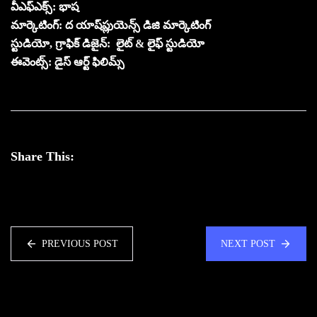
వీఎఫ్ఎక్స్‌: భాష‌
మార్కెటింగ్‌: ద యాష్‌ప్లుయెన్స్ డిజి మార్కెటింగ్
స్టుడియో, గ్రాఫిక్ డిజైన్‌: లైట్ & లైఫ్ స్టుడియో
ఈవెంట్స్‌: డైస్ ఆర్ట్ ఫిలిమ్స్‌
Share This:
PREVIOUS POST
NEXT POST