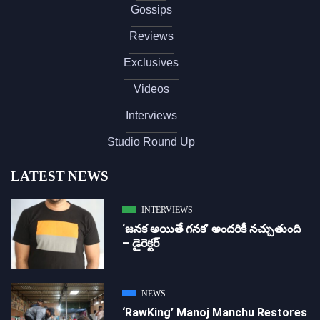
Gossips
Reviews
Exclusives
Videos
Interviews
Studio Round Up
LATEST NEWS
INTERVIEWS
‘జ‌న‌క అయితే గ‌న‌క‌’ అందరికీ నచ్చుతుంది
– డైరెక్ట‌ర్
NEWS
‘RawKing’ Manoj Manchu Restores