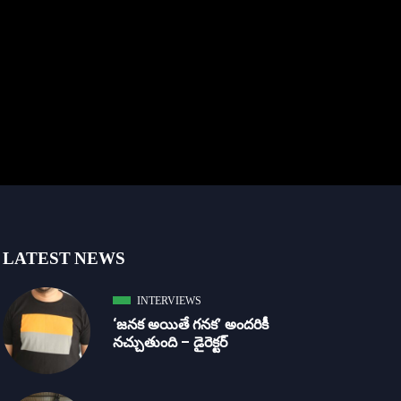
LATEST NEWS
INTERVIEWS
‘జ‌న‌క అయితే గ‌న‌క‌’ అందరికీ
నచ్చుతుంది – డైరెక్ట‌ర్