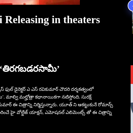
Releasing in theaters
లో ‘తిరగబడరసామీ’
్ ఫుల్ డైరెక్టర్ ఎ ఎస్ రవికుమార్ చౌదరి దర్శకత్వంలో
ాల్వి మల్హోత్రా కథానాయికగా నటిస్తోంది. సురక్ష్
ర్ ఈ చిత్రాన్ని నిర్మిస్తున్నారు. యూత్ ని ఆకట్టుకునే రోమాన్స్
ించే హై వోల్టేజ్ యాక్షన్, ఎమోషనల్ ఎలిమెంట్స్ తో ఈ చిత్రాన్ని