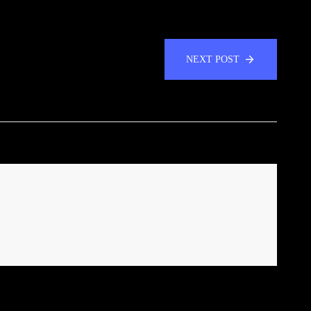
NEXT POST