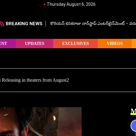
Thursday August 6, 2026
BREAKING NEWS
కొరియన్ కనకరాజు నాన్‌స్టాప్ ఎంటర్‌టైన్‌మెంట్ – వరు
ENT
UPDATES
EXCLUSIVES
VIDEOS
 Releasing in theaters from August2
M