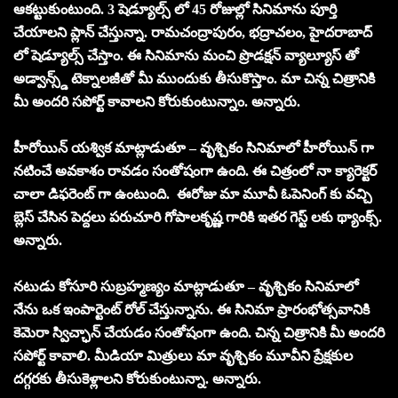
ఆకట్టుకుంటుంది. 3 షెడ్యూల్స్ లో 45 రోజుల్లో సినిమాను పూర్తి
చేయాలని ప్లాన్ చేస్తున్నా. రామచంద్రాపురం, భద్రాచలం, హైదరాబాద్
లో షెడ్యూల్స్ చేస్తాం. ఈ సినిమాను మంచి ప్రొడక్షన్ వ్యాల్యూస్ తో
అడ్వాన్స్డ్ టెక్నాలజీతో మీ ముందుకు తీసుకొస్తాం. మా చిన్న చిత్రానికి
మీ అందరి సపోర్ట్ కావాలని కోరుకుంటున్నాం. అన్నారు.
హీరోయిన్ యశ్విక మాట్లాడుతూ – వృశ్చికం సినిమాలో హీరోయిన్ గా
నటించే అవకాశం రావడం సంతోషంగా ఉంది. ఈ చిత్రంలో నా క్యారెక్టర్
చాలా డిఫరెంట్ గా ఉంటుంది. ఈరోజు మా మూవీ ఓపెనింగ్ కు వచ్చి
బ్లెస్ చేసిన పెద్దలు పరుచూరి గోపాలకృష్ణ గారికి ఇతర గెస్ట్ లకు థ్యాంక్స్.
అన్నారు.
నటుడు కోసూరి సుబ్రహ్మణ్యం మాట్లాడుతూ – వృశ్చికం సినిమాలో
నేను ఒక ఇంపార్టెంట్ రోల్ చేస్తున్నాను. ఈ సినిమా ప్రారంభోత్సవానికి
కెమెరా స్విచ్ఛాన్ చేయడం సంతోషంగా ఉంది. చిన్న చిత్రానికి మీ అందరి
సపోర్ట్ కావాలి. మీడియా మిత్రులు మా వృశ్చికం మూవీని ప్రేక్షకుల
దగ్గరకు తీసుకెళ్లాలని కోరుకుంటున్నా. అన్నారు.