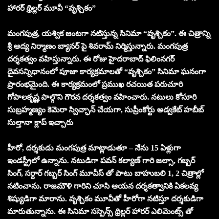
హారర్ థ్రిల్లర్ మూవీ “వృశ్చికం”
మంగపుత్ర, యశ్విక జంటగా నటిస్తున్న సినిమా “వృశ్చికం”. ఈ చిత్రాన్ని
శ్రీ ఆద్య నిర్మాణం బ్యానర్ పై శివరామ్ నిర్మిస్తున్నారు. మంగపుత్ర
దర్శకత్వం వహిస్తున్నారు. ఈ రోజు హైదరాబాద్ ఫిలింనగర్
దైవసన్నిధానంలో పూజా కార్యక్రమాలతో “వృశ్చికం” సినిమా ఘనంగా
ప్రారంభమైంది. ఈ కార్యక్రమంలో ప్రముఖ రచయిత పరుచూరి
గోపాలకృష్ణ పాల్గొని గౌరవ దర్శకత్వం వహించారు. నటులు కోసూరి
సుబ్రహ్మణ్యం కెమెరా స్విచ్ఛాన్ చేయగా, సుప్రీంకోర్టు అడ్వకేట్ హబీబ్
సుల్తానా క్లాప్ ఇచ్చారు
హీరో, దర్శకుడు మంగపుత్ర మాట్లాడుతూ – నేను 15 ఏళ్లుగా
ఇండస్ట్రీలో ఉన్నాను. నటుడిగా పవన్ కల్యాణ్ గారి జల్సా, గబ్బర్
సింగ్, సర్దార్ గబ్బర్ సింగ్ మూవీస్ తో పాటు బాహుబలి 1, 2 చిత్రాల్లో
నటించాను. రాజమౌళి గారిని చూసి ఆయన దర్శకత్వానికి ఏకలవ్య
శిష్యుడిగా మారాను. వృశ్చికం మూవీతో హీరోగా నటిస్తూ దర్శకుడిగా
మారుతున్నాను. ఈ సినిమా సస్పెన్స్ థ్రిల్లర్ హారర్ ఎలిమెంట్స్ తో