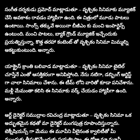
సంగీత దర్శకుడు ప్రమోద్ మాట్లాడుతూ – వృశ్చికం సినిమాకు మ్యూజిక్
చేసే అవకాశం రావడం హ్యాపీగా ఉంది. ఈ చిత్రంలో మూడు పాటలు
ఉంటాయి. సాంగ్స్ తక్కువే అయినా బీజీఎం కు మంచి ఇంపార్టెన్స్
ఉంటుంది. మంచి పాటలు, బ్యాక్ గ్రౌండ్ మ్యూజిక్ ఇచ్చేందుకు
ప్రయత్నిస్తున్నా. కొత్త తరహా కంటెంట్ తో వృశ్చికం సినిమా మిమ్మల్ని
ఆకట్టుకుంటుంది. అన్నారు.
యాక్ట్రెస్ క్రాంతి బలివాడ మాట్లాడుతూ – వృశ్చికం సినిమా టైటిల్
చూస్తేనే ఎంతో ఆసక్తికరంగా అనిపిస్తోంది. నేను నటిగా, డబ్బింగ్ ఆర్టిస్ట్
గా చాలా సినిమాలు చేశాను. ఈ టీమ్ లోని వారితో కూడా పనిచేశాను.
మళ్లీ మేమంతా కలిసి ఈ సినిమాకు వర్క్ చేయడం హ్యాపీగా ఉంది.
అన్నారు.
ఆర్ట్ డైరెక్టర్ సముద్రాల రవిచంద్ర మాట్లాడుతూ – వృశ్చికం సినిమా ఒక
అద్భుతమైన కథతో మా డైరెక్టర్ మంగపుత్ర రూపొందిస్తున్నారు.
టెక్నీషియన్స్ గా మేము ఈ మూవీని వీలైనంత క్వాలిటీతో మీ
ముందుకు తీసుకొచ్చేందుకు ప్రయత్నిస్తాం. ఈ రోజు మా మూవీ