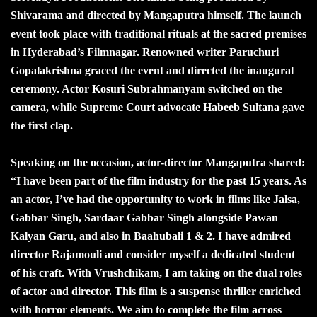
Shivarama and directed by Mangaputra himself. The launch
event took place with traditional rituals at the sacred premises
in Hyderabad’s Filmnagar. Renowned writer Paruchuri
Gopalakrishna graced the event and directed the inaugural
ceremony. Actor Kosuri Subrahmanyam switched on the
camera, while Supreme Court advocate Habeeb Sultana gave
the first clap.
Speaking on the occasion, actor-director Mangaputra shared:
“I have been part of the film industry for the past 15 years. As
an actor, I’ve had the opportunity to work in films like Jalsa,
Gabbar Singh, Sardaar Gabbar Singh alongside Pawan
Kalyan Garu, and also in Baahubali 1 & 2. I have admired
director Rajamouli and consider myself a dedicated student
of his craft. With Vrushchikam, I am taking on the dual roles
of actor and director. This film is a suspense thriller enriched
with horror elements. We aim to complete the film across