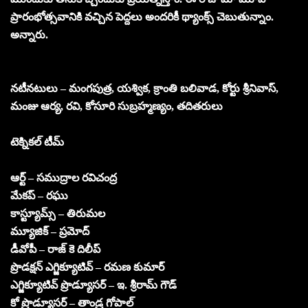
ప్రారంభోత్సవానికి వచ్చిన పెద్దలు అందరికీ థ్యాంక్స్ చెబుతున్నాం.
అన్నారు.
నటీనటులు – మంగపుత్ర, యశ్విక, క్రాంతి బలివాడ, కోర్టు శ్రీనివాస్,
మంజు ఆర్య, రవి, కోసూరి సుబ్రహ్మణ్యం, తదితరులు
టెక్నికల్ టీమ్
ఆర్ట్ – సముద్రాల రవిచంద్ర
మేకప్ – రఘు
కాస్ట్యూమ్స్ – తిరుమల
మ్యూజిక్ – ప్రమోద్
డీవోపీ – రాజ్ కె దిలీప్
ప్రొడక్షన్ ఎగ్జిక్యూటివ్ – రమణ కుమార్
ఎగ్జిక్యూటివ్ ప్రొడ్యూసర్ – ఇ. శ్రీరామ్ గౌడ్
కో ప్రొడ్యూసర్ – తాండ్ర గోపాల్