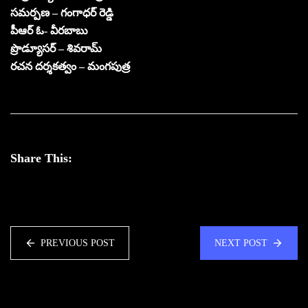
సమర్పణ – గంగాధర్ రెడ్డి
పీఆర్ ఓ- వీరబాబు
ప్రొడ్యూసర్ – శివరామ్
రచన దర్శకత్వం – మంగపుత్ర
Share This:
PREVIOUS POST
NEXT POST