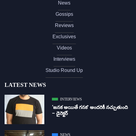
News
Gossips
Reviews
Exclusives
Videos
Interviews
Studio Round Up
LATEST NEWS
INTERVIEWS
‘జ‌న‌క అయితే గ‌న‌క‌’ అందరికీ నచ్చుతుంది
– డైరెక్ట‌ర్
NEWS