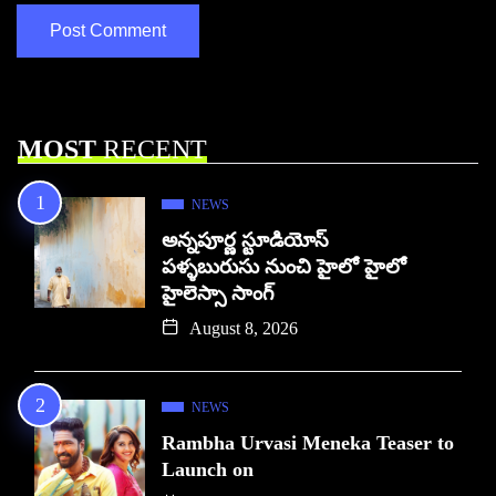
MOST
RECENT
NEWS
అన్నపూర్ణ స్టూడియోస్
పళ్ళబురుసు నుంచి హైలో హైలో
హైలెస్సా సాంగ్
August 8, 2026
NEWS
Rambha Urvasi Meneka Teaser to
Launch on