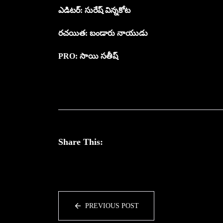
ఎడిటర్: సురేష్ విన్నకోట
రచయిత: బండారు నాయుడు
PRO: సాయి సతీష్
Share This:
PREVIOUS POST