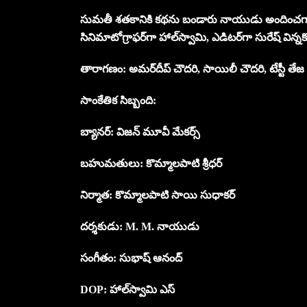
సుమతీ శతకానికి కథను బండారు నాయుడు అందించగా, 
సినిమాటోగ్రాఫర్‌గా హాల్‌స్వామి, ఎడిటర్‌గా సురేష్ విన్నక
తారాగణం: అమర్‌దీప్ చౌదరి, సాయిలీ చౌదరి, టేస్టీ తే
సాంకేతిక సిబ్బంది:
బ్యానర్: విజన్ మూవీ మేకర్స్
బహుమతులు: కొమ్మాలపాటి శ్రీధర్
నిర్మాత: కొమ్మాలపాటి సాయి సుధాకర్
దర్శకుడు: M. M. నాయుడు
సంగీతం: సుభాష్ ఆనంద్
DOP: హాల్‌స్వామి ఎస్