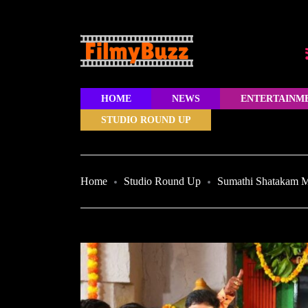
HOME
NEWS
ENTERTAINM
STUDIO ROUND UP
Home
Studio Round Up
Sumathi Shatakam M