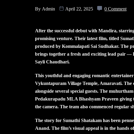
By
Admin
April 22, 2025
0 Comment
After the successful debut with Mandira, starri
promising venture. Their latest film, titled Su
produced by Kommalapati Sai Sudhakar. The pro
brings together a fresh and exciting lead pair
Sayli Chaudhari.
This youthful and engaging romantic entertaine
Vykuntapuram Village Temple, Amaravati. The eve
alongside several special guests. The muhurtham
Pedakurapadu MLA Bhashyam Praveen giving the
the camera. The team also commenced regular sh
The story for Sumathi Shatakam has been penn
Anand. The film’s visual appeal is in the hands