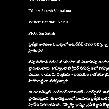
Editor: Suresh Vinnakota
Writer: Bandaru Naidu
PRO: Sai Satish
ప్రత్యేక అతిథుల సమక్షంలో అమర్‌దీప్ చౌదరి నటిస్త
ప్రారంభం*
సన్నీ లియోన్ నటించిన ‘మందిర’తో విజయాన్ని అందుకున్
ప్రారంభించారు. కొమ్మాలపాటి శ్రీధర్ సమర్పణలో కొమ్మాలప
ఎం.ఎం. నాయుడు దర్శకుడిగా పరిచయం కాబోతోన్నారు. ఈ
హీరోయిన్లుగా నటిస్తున్నారు.
ఈ యూత్‌ఫుల్, ఎంగేజింగ్ రొమాంటిక్ ఎంటర్‌టైనర్ అ
ప్రారంభమైంది. ఈ కార్యక్రమంలో పలువురు ప్రత్యేక అతి
షాట్‌కు పెదకూరపాడు ఎమ్మెల్యే భాష్యం ప్రవీణ్ క్లాప్ కొట్