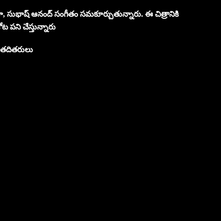
సుభాష్ ఆనంద్ సంగీతం సమకూర్చుతున్నారు. ఈ చిత్రానికి
ోట పని చేస్తున్నారు
జ తదితరులు