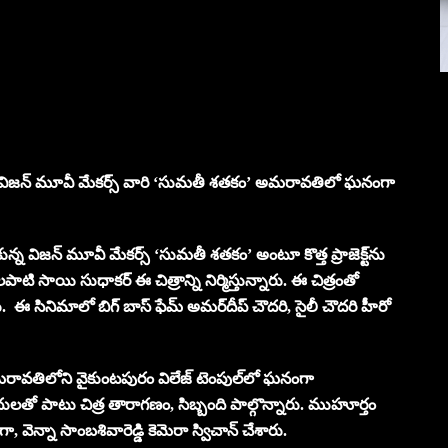
ున్న విజన్ మూవీ మేకర్స్ వారి ‘సుమతీ శతకం’ అమరావతిలో ఘనంగా
న విజన్ మూవీ మేకర్స్ ‘సుమతీ శతకం’ అంటూ కొత్త ప్రాజెక్ట్‌ను
ాటి సాయి సుధాకర్ ఈ చిత్రాన్ని నిర్మిస్తున్నారు. ఈ చిత్రంతో
 సినిమాలో బిగ్ బాస్ ఫేమ్ అమర్‌దీప్ చౌదరి, సైలీ చౌదరి హీరో
మరావతిలోని వైకుంటపురం విలేజ్ టెంపుల్‌లో ఘనంగా
థులతో పాటు చిత్ర తారాగణం, సిబ్బంది పాల్గొన్నారు. ముహూర్తం
టగా, వెన్నా సాంబశివారెడ్డి కెమెరా స్విచాన్ చేశారు.