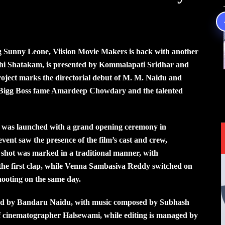
ng Sunny Leone, Viision Movie Makers is back with another
mathi Shatakam, is presented by Kommalapati Sridhar and
ject marks the directorial debut of M. M. Naidu and
 — Bigg Boss fame Amardeep Chowdary and the talented
r was launched with a grand opening ceremony in
nt saw the presence of the film’s cast and crew,
 shot was marked in a traditional manner, with
 first clap, while Venna Sambasiva Reddy switched on
ooting on the same day.
ed by Bandaru Naidu, with music composed by Subhash
 of cinematographer Halsewami, while editing is managed by