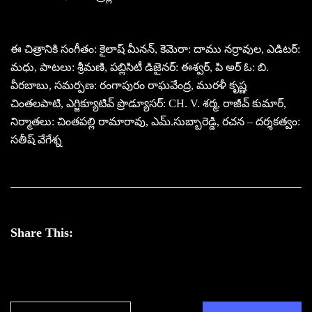
ఈ చిత్రానికి సంగీతం: కైలాష్ మీనన్, కెమెరా: దాము నర్రావుల, ఎడిటర్:
మధు, పాటలు: శ్రీమణి, పబ్లిసిటీ డిజైనర్: ఈశ్వర్, పి అర్ ఓ: బి.
వీరబాబు, సమర్పణ: రంగాపురం రాఘవేంద్ర, మురళీ కృష్ణ
చింతలపాటి, ఎగ్జిక్యూటివ్ ప్రొడ్యూసర్: CH. V. శర్మ, రాజీవ్ కుమార్,
నిర్మాతలు: చింతపల్లి రామారావు, ఎమ్.సుబ్బారెడ్డి, రచన – దర్శకత్వం:
సతీష్ వేగేశ్న
Share This: