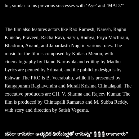
hit, similar to his previous successes with ‘Aye’ and ‘MAD.'”
The film also features actors like Rao Ramesh, Naresh, Raghu
Kunche, Praveen, Racha Ravi, Saryu, Ramya, Priya Machiraju,
Bhadrum, Anand, and Jabardasth Nagi in various roles. The
music for the film is composed by Kailash Menon, with
cinematography by Damu Narravula and editing by Madhu.
Lyrics are penned by Srimani, and the publicity design is by
Eshwar. The PRO is B. Veerababu, while it is presented by
Rangapuram Raghavendra and Murali Krishna Chintalapati. The
executive producers are CH. V. Sharma and Rajeev Kumar. The
film is produced by Chintapalli Ramarao and M. Subba Reddy,
with story and direction by Satish Vegesna.
దసరా కానుకగా అత్యధిక థియేటర్లతో రానున్న” శ్రీ శ్రీ శ్రీ రాజావారు”