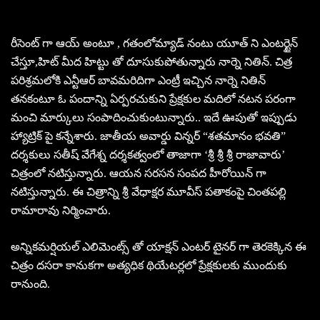
రీసెంట్ గా ఆయ్ అంటూ , గతంలోమ్యాడ్ నంటు యూత్ ని ఎంటర్టైన్
చేస్తూ,హిట్ మీద హిట్టు తో దూసుకుపోతున్నారు నార్నె నితిన్. చిత్ర
పరిశ్రమలోకి ఎన్టీఆర్ బావమరిదిగా ఎంట్రీ ఇచ్చిన నార్నె నితిన్
తనకంటూ ఓ పందాన్ని ఏర్పరచుకుని ప్రేక్షకుల మదిలో నటన పరంగా
మంచి మార్కులు సంపాదించుకుంటున్నారు.. ఇదే ఊపుతో ఇప్పుడు
హ్యాట్రిక్ పై కన్నేశారు. జాతీయ అవార్డు విన్నర్ “శతమానం భవతి”
దర్శకులు సతీష్ వేగేశ్న దర్శకత్వంలో తాజాగా ‘శ్రీ శ్రీ శ్రీ రాజావారు’
చిత్రంలో నటిస్తున్నారు. ఆయన సరసన సంపద హీరోయిన్ గా
నటిస్తున్నారు. ఈ చిత్రాన్ని శ్రీ వేధాక్షర మూవీస్ పతాకంపై చింతపల్లి
రామారావు నిర్మించారు.
అన్నికమర్షియల్ ఎలిమెంట్స్ తో యాక్షన్ ఎంటర్ టైనర్ గా తెరకెక్కిన ఈ
చిత్రం దసరా కానుకగా అత్యధిక థియేటర్లలో ప్రేక్షకులకు ముందుకు
రానుంది.