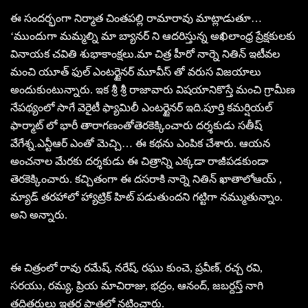
ఈ సందర్భంగా నిర్మాత చింతపల్లి రామారావు మాట్లాడుతూ…
‘ముందుగా మమ్మల్ని మా బ్యానర్ ని ఆదరిస్తున్న అఖిలాంధ్ర ప్రేక్షకులకు
వినాయక చవితి శుభాకాంక్షలు.మా చిత్ర హీరో నార్నె నితిన్ ఇటీవల
మంచి యూత్ ఫుల్ ఎంటర్టైనర్ మూవీస్ తో వరుస విజయాలు
అందుకుంటున్నారు. ఇక శ్రీ శ్రీ రాజావారు విషయానికొస్తే మంచి గ్రామీణ
నేపథ్యంలో సాగే వెరైటీ ఫ్యామిలీ ఎంటర్టైనర్ ఇది.పూర్తి కమర్షియల్
ఫార్మాట్ లో భారీ తారాగణంతోతెరకెక్కించారు దర్శకుడు సతీష్
వేగేశ్న.ఎన్టీఆర్ ఎంతో మెచ్చి… ఈ కథను ఎంపిక చేశారు. ఆయన
అంచనాల మేరకు దర్శకుడు ఈ చిత్రాన్ని ఎక్కడా రాజీపడకుండా
తెరకెక్కించారు. కచ్చితంగా ఈ దసరాకి నార్నె నితిన్ ఖాతాలోఆయ్ ,
మ్యాడ్ తరహాలో హ్యాట్రిక్ హిట్ పడుతుందని గట్టిగా నమ్ముతున్నాం.
అని అన్నారు.
ఈ చిత్రంలో రావు రమేష్, నరేష్, రఘు కుంచె, ప్రవీణ్, రచ్చ రవి,
సరయు, రమ్య, ప్రియ మాచిరాజు, భద్రం, ఆనంద్, జబర్దస్త్ నాగి
తదితరులు ఇతర పాత్రల్లో నటించారు.