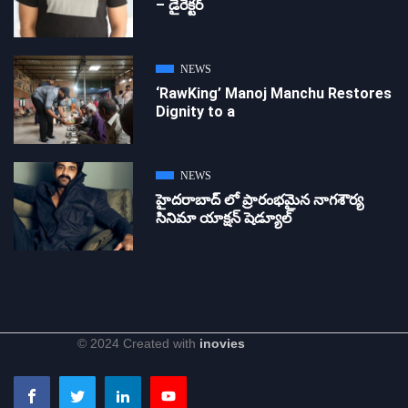
– డైరెక్ట‌ర్
NEWS
‘RawKing’ Manoj Manchu Restores
Dignity to a
NEWS
హైదరాబాద్ లో ప్రారంభమైన నాగశౌర్య
సినిమా యాక్షన్ షెడ్యూల్
© 2024 Created with
inovies