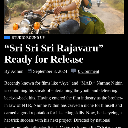
STUDIO ROUND UP
“Sri Sri Sri Rajavaru”
Ready for Release
By
Admin
September 8, 2024
0 Comment
Recently known for films like “Aye” and “MAD,” Narnne Nithin
is continuing his streak of entertaining the youth and delivering
back-to-back hits. Having entered the film industry as the brother-
in-law of NTR, Narnne Nithin has carved a niche for himself and
earned a good reputation for his acting skills. Now, he is eyeing a
hat-trick success with his next project. Directed by national
award-winning director Satish Vegesna, known for “Shatamanam