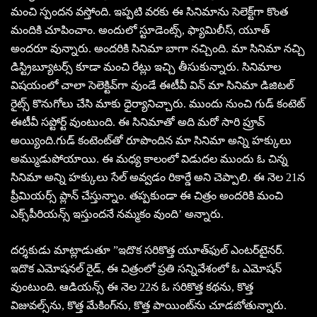
మంచి స్పందన వస్తోంది. ఇప్పటి వరకు ఈ సినిమాను సెలెక్ట్‌గా కొంత
మందికి చూపించాం. అందులో స్టూడెంట్స్‌, ఫ్యామిలీస్‌, యూత్‌
అందరూ వున్నారు. అందరికి సినిమా బాగా నచ్చింది. మా సినిమా నచ్చి
డిస్ట్రిబ్యూటర్స్‌ కూడా మంచి రేట్లు ఇచ్చి తీసుకున్నారు. సినిమాల
విషయంలో చాలా సెలెక్టివ్‌గా వుండే ఈటీవీ విన్‌ మా సినిమా డిజిటల్‌
రైట్స్‌ కొనుగోలు చేసి మాకు ధైర్యానిచ్చారు. ముందు నుంచి గుడ్‌ కంటెట్‌
ఈటీవీ సప్టోర్ట్‌ వుంటుంది. ఈ సినిమాతో అది మరో సారి ప్రూవ్‌
అయ్యింది.గుడ్‌ కంటెంట్‌తో రూపొందిన మా సినిమా అన్ని హక్కులు
అమ్ముడుపోయాయి. ఈ మధ్య కాలంలో విడుదల ముందు ఓ చిన్న
సినిమా అన్ని హక్కులు సేల్‌ అవ్వడం రికార్డే అని చెప్పాలి. ఈ నెల 21న
ప్రీమియర్స్‌ ప్లాన్‌ చేస్తున్నాం. తప్పకుండా ఈ చిత్రం అందరికి మంచి
ఎక్స్‌పీరియన్స్‌ ఇస్తుందనే నమ్మకం వుంది’ అన్నారు.
దర్శకుడు మాట్లాడుతూ ”ఇదొక సరికొత్త యూత్‌ఫుల్‌ ఎంటర్‌టైనర్‌.
ఇదొక ఎమోషనల్‌ రైడ్‌, ఈ చిత్రంలో ప్రతి సన్నివేశంలో ఓ ఎమోషన్‌
వుంటుంది. ఆడియన్స్‌ ఈ నెల 22న ఓ సరికొత్త కథను, కొత్త
విజువల్స్‌ను, కొత్త మేకింగ్‌ను, కొత్త పాయింట్‌ను చూడబోతున్నారు.