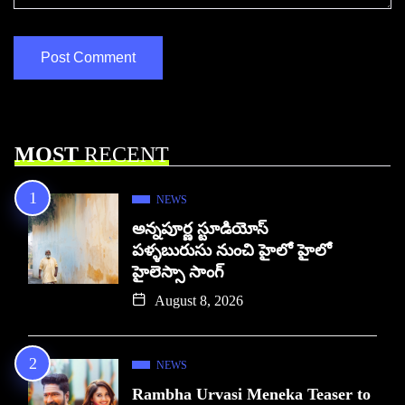
MOST
RECENT
NEWS
అన్నపూర్ణ స్టూడియోస్
పళ్ళబురుసు నుంచి హైలో హైలో
హైలెస్సా సాంగ్
August 8, 2026
NEWS
Rambha Urvasi Meneka Teaser to