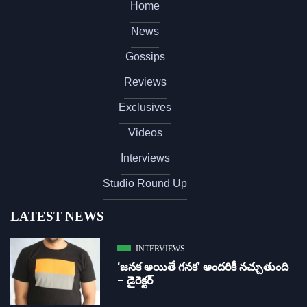
Home
News
Gossips
Reviews
Exclusives
Videos
Interviews
Studio Round Up
LATEST NEWS
INTERVIEWS
‘జ‌న‌క అయితే గ‌న‌క‌’ అందరికీ నచ్చుతుంది
– డైరెక్ట‌ర్