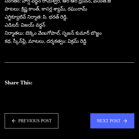
సంగీతం: హర్ష వర్థన్ రామేశ్వర్, ఆర్ ఆర్ ధ్రువన్, వసంత్.జి
పాటలు: క్రిష్ణ కాంత్, కాసర్ల శ్యామ్, రఘురామ్
ఎగ్జిక్యూటివ్‌ నిర్మాత: పి. భరత్‌ రెడ్డి.
ఎడిటర్: విజయ్ వర్థన్
నిర్మాతలు: బెక్కెం వేణుగోపాల్, సృజన్‌ కుమార్ బొజ్జం
కథ, స్కీన్‌ప్లే, మాటలు, దర్శకత్వం: విక్రమ్ రెడ్డి
Share This:
PREVIOUS POST
NEXT POST