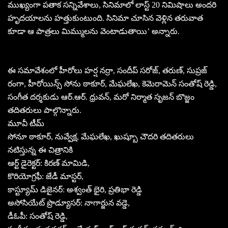
ముఖ్యంగా పతాక సన్నివేశాలు, సినిమాలో లాస్ట్‌ 20 నిమిషాలు అందరి
హృదయాలను హత్తుకుంటుంది. సినిమా చూసిన వెళ్లిన తరువాత
కూడా ఆ పాత్రలు మిమ్ములను వెంటాడుతాయి’ అన్నారు.
ఈ సమావేశంలో హీరోలు హర్ష నర్రా, సందీప్ సరోజ్, తరుణ్, సుప్రజ్
రంగా, హీరోయిన్స్‌ సోను ఠాకూర్‌, మేఘలేఖ, కెమెరామెన్‌ సంతోష్‌ రెడ్డి,
సంగీత దర్శకుడు ఆర్‌.ఆర్‌. ధ్రువన్‌, మరో నిర్మాత సృజన్‌ బొజ్జం
తదితరులు పాల్గొన్నారు.
మూవీ టీమ్‌
సోనూ ఠాకూర్, నువ్వేక్ష, మేఘలేఖ, ఖుష్బూ చౌదరి తదితరులు
నటిస్తున్న ఈ చిత్రానికి
ఆర్ట్ డైరెక్టర్: కిరణ్ మామిడి,
కొరియోగ్రఫీ: జేడీ మాస్టర్,
కాస్ట్యూమ్ డిజైనర్: అశ్వంత్‌ భైరి, ప్రతిభా రెడ్డి
అసోసియేట్ ప్రొడ్యూసర్: నాగార్జున వడ్డె,
డీఓపీ: సంతోష్ రెడ్డి,