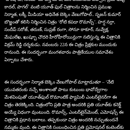
కాదల్, పాగల్’ వంటి యూత్ ఫుల్ చిత్రాలను నిర్మించిన ప్రముఖ
నిర్మాత, లక్కీ మీడియా అధినేత బెక్కెం వేణుగోపాల్.. సృజన్‌ కుమార్
బొజ్జంతో కలిసి నిర్మించిన చిత్రం ‘రోటి కపడా రొమాన్స్’. హర్ష నర్రా,
సందీప్ సరోజ్, తరుణ్, సుప్రజ్ రంగా, సోనూ ఠాకూర్, నువ్వేక్ష,
మేఘలేఖ, ఖుష్బూ చౌదరి హీరోహీరోయిన్లుగా నటిస్తున్న ఈ చిత్రానికి
విక్రమ్ రెడ్డి దర్శకుడు. నవంబరు 22న ఈ చిత్రం ప్రేక్షకుల ముందుకు
రానుంది. ఈ సందర్భంగా మంగళవారం పాత్రికేయుల సమావేశం
ఏర్పాటు చేశారు.
ఈ సందర్భంగా నిర్మాత బెక్కెం వేణుగోపాల్‌ మాట్లాడుతూ – ‘నేటి
యువతరంకు నచ్చే అంశాలతో పాటు కుటుంబ భావోద్వేగాల
మేళవింపుతో యూత్‌ఫుల్‌ రొమాంటిక్‌ ఫ్యామిలీ ఎంటర్‌టైనర్‌గా ఈ
చిత్రం తెరకెక్కింది. చిత్రంలోని ప్రతి పాత్ర అందరికి ప్రతి యూత్‌కు కనెక్ట్‌
అయ్యే విధంగా వుంటుంది. రొమాన్స్‌, ఎంటర్‌టైన్‌మెంట్‌, ఎమోషన్స్‌ ఈ
చిత్రానికి ప్రధాన బలాలు. తప్పకుండా చిత్రం అందరికి నచ్చుతుందనే
నమ్మకం వుంది. ఈ చిత్రానికి సంబంధించిన ప్రతి ప్రమోషనల్‌ కంటెంట్‌కు