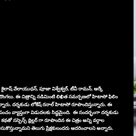
 కైలాష్ వేలాయుధన్, పూజా విశ్వేశ్వర్, టీవీ రామన్, ఆర్కే
ి దొంగలు. ఈ చిత్రాన్ని నడిమింటి లిఖిత సమర్పణలో హిటాసో ఫిలిం
న్నారు. దర్శకుడు లోకేష్ రనాల్ హిటాసో రూపొందిస్తున్నారు. ఈ
న ప్రపంచం వ్యాప్తంగా విడుదలకు సిద్ధమైంది. ఈ సందర్భంగా దర్శకుడు
 సస్పెన్స్ థ్రిల్లర్ గా రూపొందిన ఈ చిత్రం అన్ని వర్గాల
సుకొస్తున్నామని తెలుగు ప్రేక్షకులందరు ఆదరించాలని అన్నారు.