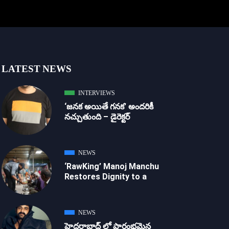
LATEST NEWS
INTERVIEWS
‘జ‌న‌క అయితే గ‌న‌క‌’ అందరికీ
నచ్చుతుంది – డైరెక్ట‌ర్
NEWS
‘RawKing’ Manoj Manchu
Restores Dignity to a
NEWS
హైదరాబాద్ లో ప్రారంభమైన