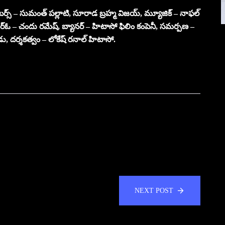
ోరీ రైటర్స్ – సుమంత్ పల్లాటి, సూరాడ బ్రహ్మ విజయ్, మ్యూజిక్ – నాఫల్
ీఆర్ఓ – చందు రమేష్, బ్యానర్ – హిటాసో ఫిలిం కంపెనీ, సమర్పణ –
, దర్శకత్వం – లోకేష్ రనాల్ హిటాసో.
NEXT POST