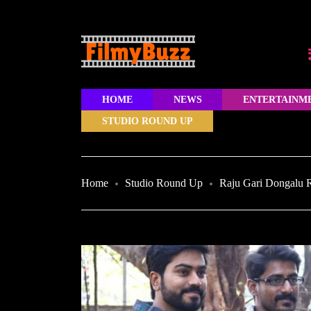
HOME
NEWS
ENTERTAINM
STUDIO ROUND UP
Home
Studio Round Up
Raju Gari Dongalu R