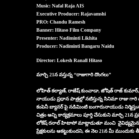
Music: Nafal Raja AIS
Executive Producer: Rajavamshi
PRO: Chandu Ramesh
Banner: Hitaso Film Company
Presenter: Nadiminti Likhita
Producer: Nadiminti Bangaru Naidu
Director: Lokesh Ranall Hitaso
మార్చి 21న వస్తున్న “రాజుగారి దొంగలు”
లోహిత్ కల్యాణ్, రాజేష్ కుంచాడా, జోషిత్ రాజ్ కుమార్,
నాయుడు ప్రధాన పాత్రల్లో నటిస్తున్న సినిమా రాజు గార
కంపెనీ బ్యానర్ పై నడిమింటి బంగారునాయుడు నిర్మిస్తు
చిత్రం అన్ని కార్యక్రమాలు పూర్తి చేసుకుని మార్చి 21
లోకేష్ రనాల్ హిటాసో మాట్లాడుతూ మంచి వైవిధ్యమైన కథతో
ప్రేక్షకులను ఆకట్టుకుందని, ఈ నెల 21న మీ ముందుకు తీ