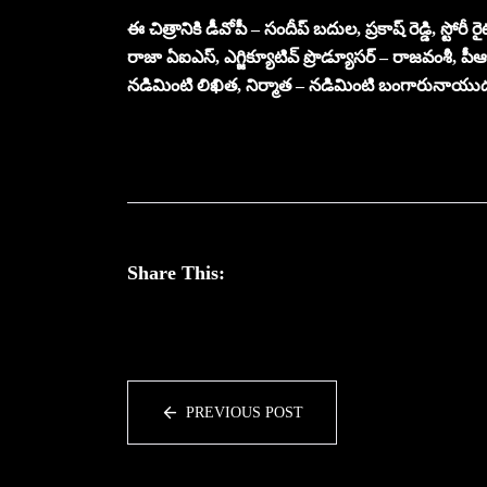
ఈ చిత్రానికి డీవోపీ – సందీప్ బదుల, ప్రకాష్ రెడ్డి, స్ట
రాజా ఏఐఎస్, ఎగ్జిక్యూటివ్ ప్రొడ్యూసర్ – రాజవంశీ, ప
నడిమింటి లిఖిత, నిర్మాత – నడిమింటి బంగారునాయుడు
Share This:
PREVIOUS POST