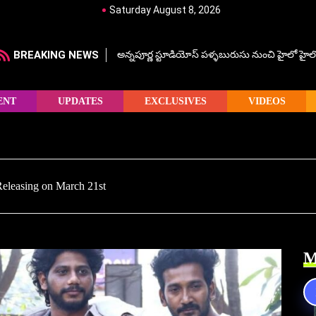
Saturday August 8, 2026
BREAKING NEWS
అన్నపూర్ణ స్టూడియోస్ పళ్ళబురుసు నుంచి హైలో హైలో హ
ENT
UPDATES
EXCLUSIVES
VIDEOS
eleasing on March 21st
M