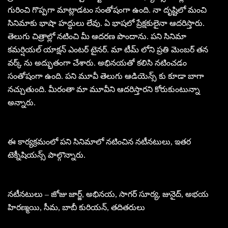
గురించి గొప్పగా మాట్లాడటం సంతోషంగా ఉంది. నా దృష్టిలో మంచి
సినిమాకు భాషా హద్దులు లేవు. ఏ భాషలో ప్రేక్షకులైనా ఆదరిస్తారు.
తెలుగు చిత్రాల్లో నటించి మీ ఆదరణ పొందాను. పని సినిమా
కమర్షియల్ యాక్షన్ ఎంటర్ టైనర్. మా టీమ్ లోని ప్రతి మెంబర్ తన
వర్క్ ను అద్భుతంగా చేశారు. అభినయతో కలిసి నటించడం
సంతోషంగా ఉంది. పని మూవీ తెలుగు ఆడియెన్స్ కు కూడా బాగా
నచ్చుతుంది. మీరంతా మా మూవీని ఆదరిస్తారని కోరుకుంటున్నా
అన్నారు.
ఈ కార్యక్రమంలో పని సినిమాలో నటించిన నటీనటులు, ఇతర
టెక్నీషియన్స్ పాల్గొన్నారు.
నటీనటులు – జోజు జార్జ్, అభినయ, సాగర్ సూర్య, జునైద్, అభయ
హిరణ్మయి, సీమ, బాబీ కురియన్, తదితరులు