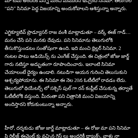
మా టీమ్ అందరికీ ఎన్నో మంచి మెమొరీస్ ఇచ్చిందీ సినిమా. తెలుగులో
“పని” సినిమా పెద్ద విజయాన్ని అందుకోవాలని ఆశిస్తున్నా అన్నారు.
ఎగ్జిక్యూటివ్ ప్రొడ్యూసర్ రాజ వంశీ మాట్లాడుతూ – వర్క్ ఈజ్ గాడ్…
మనం చేసే పని మనకు దేవుడు. పని సినిమాను తెలుగులోకి
తీసుకొస్తుండటం సంతోషంగా ఉంది. ఇది మంచి థ్రిల్లర్ సినిమా. 2
గంటల పాటు ఆడియెన్స్ ను ఎంగేజ్ చేస్తుంది. ఈ చిత్రంలో జోజు జార్జ్
గారు నటిస్తూ అద్భుతంగా రూపొందించారు. ఇలాంటి సినిమా
చేయాలంటే ధైర్యం ఉండాలి. నటుడిగా ఆయన గురించి తెలుసుకుని
ఆశ్చర్యపోయాను. ఈ సినిమా ఈ నెల 20న ఓటీటీలో రావడం లేదు.
తెలుగులో థియేటర్స్ లో సక్సెస్ పుల్ గా రన్ కంప్లీట్ చేసుకున్న తర్వాతే
ఓటీటీలోకి వస్తుంది. మీరంతా పని చిత్రానికి మంచి విజయాన్ని
అందిస్తారని కోరుకుంటున్నా అన్నారు.
హీరో, దర్శకుడు జోజు జార్జ్ మాట్లాడుతూ – ఈ రోజు మా పని సినిమా
ప్రి రిలీజ్ ఈవెంట్ కు వచ్చిన గెస్ట్ లు అందరికీ థ్యాంక్స్. వాళ్లు నా