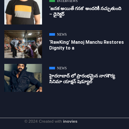
INTERVIEWS
‘జ‌న‌క అయితే గ‌న‌క‌’ అందరికీ నచ్చుతుంది
– డైరెక్ట‌ర్
NEWS
‘RawKing’ Manoj Manchu Restores
Dignity to a
NEWS
హైదరాబాద్ లో ప్రారంభమైన నాగశౌర్య
సినిమా యాక్షన్ షెడ్యూల్
© 2024 Created with
inovies