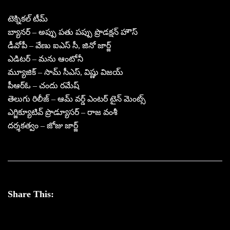
టెక్నికల్ టీమ్
బ్యానర్ – అప్పు పతు పప్పు ప్రొడక్షన్ హౌస్
డీవోపీ – వేణు ఐఎస్ సీ, జినో జార్జ్
ఎడిటర్ – మను ఆంటోనీ
మ్యూజిక్ – సామ్ సీఎస్, విష్ణు విజయ్
పీఆర్ఓ – చందు రమేష్
తెలుగు రిలీజ్ – ఆమ్ వర్డ్ ఎంటర్ టైన్ మెంట్స్
ఎగ్జిక్యూటివ్ ప్రొడ్యూసర్ – రాజ వంశీ
దర్శకత్వం – జోజు జార్జ్
Share This: