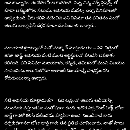
అనుకున్నాను. ఈ వేదిక మీద కుదిరింది. చిన్న చిన్న ఎక్స్ ప్రెషన్స్ తో
కూడా ఆకట్టుకోగల నటుడు. అభినయ మనల్ని ఎన్నో సినిమాలతో
ఆకట్టుకుంది. వీరు కలిసి నటించిన పని సినిమా తన పనితనం ఎంటో
తెలుగు బాక్సాఫీస్ దగ్గర కూడా చూపించాలి అన్నారు.
మలయాళ ప్రొడ్యూసర్ సిజో వడక్కన్ మాట్లాడుతూ – పని చిత్రంతో
జోజు జార్జ్, అభినయ వంటి మంచి ఆర్టిస్టులతో పనిచేసే అవకాశం
కలిగింది. పని సినిమా మలయాళం, కన్నడ, తమిళంలో మంచి విజయం
సాధించింది. తెలుగులోనూ అలాంటి విజయాన్నే సాధిస్తుందని
కోరుకుంటున్నా అన్నారు.
నటి అభినయ మాట్లాడుతూ – పని చిత్రంతో తెలుగు ఆడియెన్స్
ముందుకు వస్తుండటం సంతోషంగా ఉంది. ఇదొక ఎక్సలెంట్ ఫిల్మ్. జోజు
జార్జ్ గారితో కలిసి నటించడం హ్యాపీగా ఉంది. నటుడిగానే కాదు
దర్శకుడిగానూ జోజు జార్జ్ గారు తన ప్రతిభ చూపించారు. నాతో పాటు