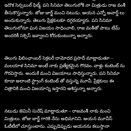
ఇదొక సెన్సబుల్ ఫిల్మ్. పని సినిమా తెలుగులోకి నా మిత్రుడు రాజ వంశీ
తీసుకొస్తున్నారు. జోజు జార్జ్ మంచి నటుడు. ఆయన ఎన్నో అవార్డ్ లు
అందుకున్నారు. తెలుగు ప్రేక్షకులకూ దగ్గరయ్యారు. పని సినిమా
తెలుగులోనూ ఘన విజయం సాధించాలి, రాజ వంశీతో పాటు టీమ్
అందరికీ సక్సెస్ ఇవ్వాలని కోరుకుంటున్నా అన్నారు.
తెలుగు ఫిలింఛాంబర్ సెక్రటరీ దామోదర ప్రసాద్ మాట్లాడుతూ –
మలయాళ సినిమా అంటే నాకు ప్రత్యేకమైన గౌరవం. వాళ్లు కంటెంట్ ను
గౌరవిస్తారు. అందుకే మంచి విజయాలు సాధిస్తున్నారు. పని సినిమా
కూడా అలాంటి స్ట్రాంగ్ కంటెంట్ తో వస్తున్న మూవీ. ప్రేక్షకులు ఈ
చిత్రానికి మంచి విజయాన్ని ఇస్తారని ఆశిస్తున్నా అన్నారు.
నటుడు జెమినీ సురేష్ మాట్లాడుతూ – రాజవంశీ నాకు మంచి
మిత్రులు. జోజు జార్జ్ గారికి నేను అభిమానిని. ఆయన మూవీస్
ఓటీటీలో చూస్తుంటాను. ఎప్పుడెప్పుడు ఆయనను కలుస్తానా