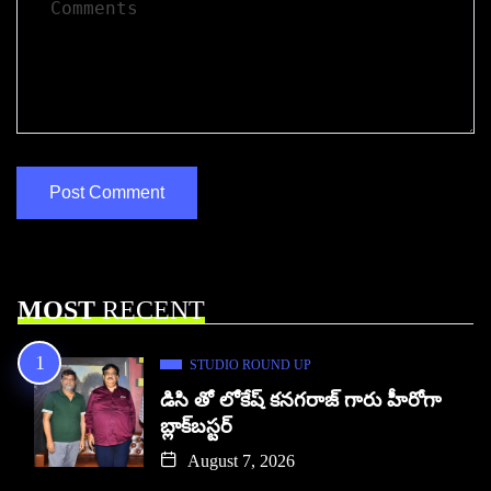
MOST
RECENT
STUDIO ROUND UP
డిసి తో లోకేష్ కనగరాజ్ గారు హీరోగా
బ్లాక్‌బస్టర్
August 7, 2026