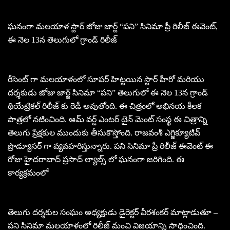
ఘనంగా మలయాళ స్టార్ జోజు జార్జ్ “పని” సినిమా ప్రీ రిలీజ్ ఈవెంట్,
ఈ నెల 13న తెలుగులో గ్రాండ్ రిలీజ్
రీసెంట్ గా మలయాళంలో సూపర్ హిట్టయిన స్టార్ హీరో మరియు
దర్శకుడు జోజు జార్జ్ సినిమా “పని” తెలుగులో ఈ నెల 13న గ్రాండ్
థియేట్రికల్ రిలీజ్ కు రెడీ అవుతోంది. ఈ చిత్రంలో అభినయ కీలక
పాత్రలో నటించింది. ఆమ్ వర్డ్ ఎంటర్ టైన్ మెంట్ సంస్థ ఈ చిత్రాన్ని
తెలుగు ప్రేక్షకుల ముందుకు తీసుకొస్తోంది. రాజవంశీ ఎగ్జిక్యూటివ్
ప్రొడ్యూసర్ గా వ్యవహరిస్తున్నారు. పని సినిమా ప్రీ రిలీజ్ ఈవెంట్ ఈ
రోజు హైదరాబాద్ ప్రసాద్ ల్యాబ్స్ లో ఘనంగా జరిగింది. ఈ
కార్యక్రమంలో
తెలుగు దర్శకుల సంఘం అధ్యక్షుడు డైరెక్టర్ వీరశంకర్ మాట్లాడుతూ –
పని సినిమా మలయాళంలో రిలీజ్ మంచి విజయాన్ని సాధించింది.