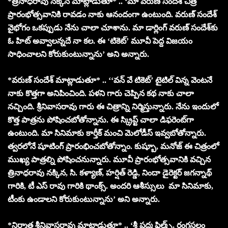
*త్రినాధరావు నక్కిన మాట్లాడుతూ* .. ‘మా వరుణ్ సందేశ్‌ చిత్ర
ప్రారంభోత్సవానికి రావడం నాకు ఆనందంగా ఉంటుంది. వరుణ్ సందేశ్
వైభోగం ఒకప్పుడు నేను చాలా చూశాను. మా డార్లింగ్ వరుణ్ సందేశ్‌కు
ఓ హిట్ అవ్వాలన్నదే నా కల. ఈ ‘టికెట్’ మూవీ పెద్ద విజయం
సాధించాలని కోరుకుంటున్నాను’ అని అన్నారు.
*వరుణ్ సందేశ్ మాట్లాడుతూ* .. ‘‘వన్ వే టికెట్’ టైటిల్ విన్న వెంటనే
నాకు కొత్తగా అనిపించింది. పళని గారు చెప్పిన కథ నాకు చాలా
నచ్చింది. శ్రీనివాసరావు గారు ఈ చిత్రాన్ని నిర్మిస్తున్నారు. నేను ఇందులో
కొత్త పాత్రను పోషించబోతోన్నాను. ఈ స్క్రిప్ట్ చాలా డిఫరెంట్‌గా
ఉంటుంది. మా సినిమాకు కార్తీక్ మంచి మెలోడీస్ ఇవ్వబోతోన్నారు.
త్వరలోనే షూటింగ్ ప్రారంభించబోతోన్నాం. కుష్బూ, మనోజ్ ఈ చిత్రంలో
ముఖ్య పాత్రల్ని పోషించనున్నారు. మూవీ ప్రారంభోత్సవానికి వచ్చిన
త్రినాధరావు నక్కిన, సి. కళ్యాణ్, హర్షిత్ రెడ్డి, నిందా డైరెక్టర్ జగన్నాథ్
గారికి, టీ ఎస్ రావు గారికి థాంక్స్. అందరి ఆశీస్సులు మా సినిమాకు,
టీంకు ఉండాలని కోరుకుంటున్నాను’ అని అన్నారు.
*నిర్మాత శ్రీనివాసరావు మాట్లాడుతూ* .. ‘శ్రీ పద్మ ఫిల్మ్స్, రంగస్థలం