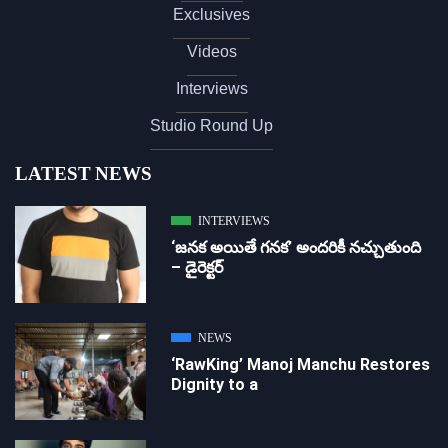
Exclusives
Videos
Interviews
Studio Round Up
LATEST NEWS
INTERVIEWS
‘జ‌న‌క అయితే గ‌న‌క‌’ అందరికీ నచ్చుతుంది
– డైరెక్ట‌ర్
NEWS
‘RawKing’ Manoj Manchu Restores
Dignity to a