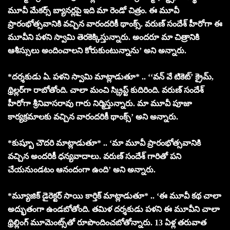
మూవీ మేకర్స్ బ్యానర్లపై ఇది మా రెండో చిత్రం. ఈ మూవీ
ప్రారంభోత్సవానికి వచ్చిన వారందరికీ థాంక్స్. వరుణ్ సందేశ్ హీరోగా ఈ
మూవీని పళని స్వామి తెరకెక్కిస్తున్నారు. అందరూ మా చిత్రానికి
ఆశీస్సులు అందించాలని కోరుకుంటున్నాను’ అని అన్నారు.
*దర్శకుడు ఏ. పళని స్వామి మాట్లాడుతూ* .. ‘‘వన్ వే టికెట్’ క్రైమ్,
థ్రిల్లర్‌గా రాబోతోంది. చాలా మంచి స్క్రిప్ట్ కుదిరింది. వరుణ్ సందేశ్
హీరోగా శ్రీనివాసరావు గారు నిర్మిస్తున్నారు. మా మూవీ పూజా
కార్యక్రమాలకు వచ్చిన వారందరికీ థాంక్స్’ అని అన్నారు.
*కుష్బూ చౌదరి మాట్లాడుతూ* .. ‘మా మూవీ ప్రారంభోత్సవానికి
వచ్చిన అందరికీ ధన్యవాదాలు. వరుణ్ సందేశ్ గారితో పని
చేయనుండటం ఆనందంగా ఉంది’ అని అన్నారు.
*మ్యూజిక్ డైరెక్టర్ సాయి కార్తిక్ మాట్లాడుతూ* .. ‘ఈ మూవీ కథ చాలా
అద్భుతంగా ఉండబోతోంది. తమిళ దర్శకుడు పళని ఈ మూవీని చాలా
థ్రిల్లింగ్ మూమెంట్స్‌తో రూపొందించబోతోన్నారు. 13 ఏళ్ల తరువాత