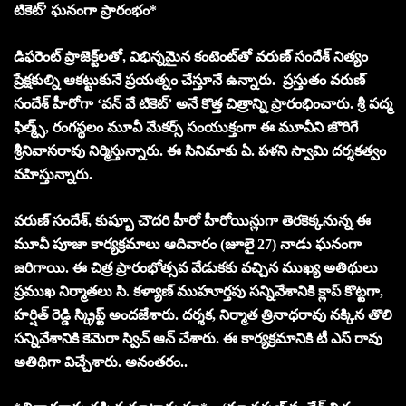
టికెట్’ ఘనంగా ప్రారంభం*
డిఫరెంట్ ప్రాజెక్ట్‌లతో, విభిన్నమైన కంటెంట్‌తో వరుణ్ సందేశ్ నిత్యం
ప్రేక్షకుల్ని ఆకట్టుకునే ప్రయత్నం చేస్తూనే ఉన్నారు. ప్రస్తుతం వరుణ్
సందేశ్ హీరోగా ‘వన్ వే టికెట్’ అనే కొత్త చిత్రాన్ని ప్రారంభించారు. శ్రీ పద్మ
ఫిల్మ్స్, రంగస్థలం మూవీ మేకర్స్ సంయుక్తంగా ఈ మూవీని జొరిగే
శ్రీనివాసరావు నిర్మిస్తున్నారు. ఈ సినిమాకు ఏ. పళని స్వామి దర్శకత్వం
వహిస్తున్నారు.
వరుణ్ సందేశ్, కుష్బూ చౌదరి హీరో హీరోయిన్లుగా తెరకెక్కనున్న ఈ
మూవీ పూజా కార్యక్రమాలు ఆదివారం (జూలై 27) నాడు ఘనంగా
జరిగాయి. ఈ చిత్ర ప్రారంభోత్సవ వేడుకకు వచ్చిన ముఖ్య అతిథులు
ప్రముఖ నిర్మాతలు సి. కళ్యాణ్ ముహూర్తపు సన్నివేశానికి క్లాప్ కొట్టగా,
హర్షిత్ రెడ్డి స్క్రిప్ట్ అందజేశారు. దర్శక, నిర్మాత త్రినాధరావు నక్కిన తొలి
సన్నివేశానికి కెమెరా స్విచ్ ఆన్ చేశారు. ఈ కార్యక్రమానికి టీ ఎస్ రావు
అతిథిగా విచ్చేశారు. అనంతరం..