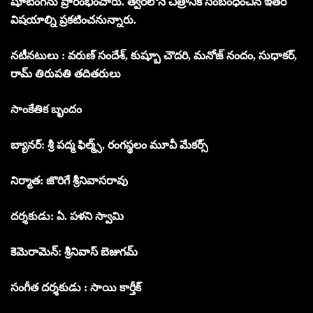
షూటింగ్‌ను ప్రారంభించారు. త్వరలోనే చిత్రానికి సంబంధించిన ఇతర
విషయాల్ని ప్రకటించనున్నారు.
నటీనటులు : వరుణ్ సందేశ్, కుష్బూ చౌదరి, మనోజ్ నందం, సుధాకర్,
రామ్ తిరుపతి తదితరులు
సాంకేతిక బృందం
బ్యానర్: శ్రీ పద్మ ఫిల్మ్స్, రంగస్థలం మూవీ మేకర్స్
నిర్మాత: జొరిగే శ్రీనివాసరావు
దర్శకుడు: ఏ. పళని స్వామి
కెమెరామెన్: శ్రీనివాస్ బెజుగమ్
సంగీత దర్శకుడు : సాయి కార్తీక్