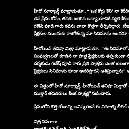
హీరో సూర్యాన్ష్ మాట్లాడుతూ.. “‘ఒక కోర్టు కేస్’ నా 
తన ప్రేమ కోసం, తనకు జరిగిన అన్యాయానికి వ్యతిరేకం
గణేష్ పూడి గారు కథను చాలా కొత్తగా తీర్చిదిద్దారు. టీ
ప్రేక్షకుల ముందుకు రాబోతున్న మా సినిమాను అందరూ
హీరోయిన్ తనిషా మిశ్రా మాట్లాడుతూ.. “ఈ సినిమాలో నాక
సంఘర్షణలతో కూడిన నా పాత్ర ప్రేక్షకులకు తప్పకుండా న
దర్శకుడు గణేష్ పూడి గారు ప్రతి పాత్రను ఎంతో బలం
ప్రేక్షకులు సినిమాను కూడా ఆదరిస్తారని ఆశిస్తున్నాను” 
ఈ చిత్రంలో హీరో సూర్యాన్ష్, హీరోయిన్ తనిషా మిశ్రాత
ముక్తార్ తదితరులు కీలక పాత్రల్లో నటించారు.
ప్రేమలోని కొత్త కోణాన్ని ఆవిష్కరించే ఈ వినూత్న లీగల్
చిత్ర వివరాలు