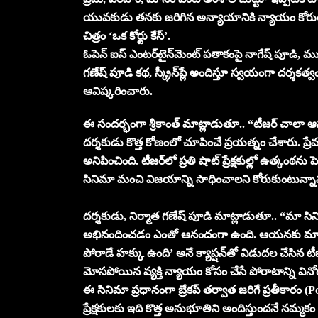
యువకుడు తనకు జరిగిన అన్యాయానికి న్యాయం కోరుతూ
చిత్రం ‘ఒక కోర్టు కేస్’.
ఓపెన్ ఐస్ ఎంటర్‌టైన్‌మెంట్‌ పతాకంపై నాగేష్ పూడి
గణేష్ పూడి కథ, స్క్రీన్‌ప్లే అందిస్తూ స్వయంగా దర్శకత్వ
ఆవిష్కరించారు.
ఈ సందర్భంగా శ్రీకాంత్ మాట్లాడుతూ.. “టీజర్ చాలా ఆస
దర్శకుడు కొత్త కోణంలో చూపించే ప్రయత్నం చేశారు. 
అనిపించింది. టీజర్‌లో ప్రతి షాట్ ప్రేక్షకుల్లో ఉత్కం
సినిమా మంచి విజయాన్ని సాధించాలని కోరుకుంటున్నా
దర్శకుడు, నిర్మాత గణేష్ పూడి మాట్లాడుతూ.. “మా సినిమా
అభినందించడం ఎంతో ఆనందంగా ఉంది. ఆయనకు మా హృదయ
పోరాడే హక్కు ఉంది’ అనే క్యాప్షన్‌తో విడుదల చేసిన టీ
మోసపోయిన వ్యక్తి న్యాయం కోసం చేసే పోరాటాన్ని వినోద
ఈ సినిమా ప్రధానంగా బ్రేకప్ తర్వాత జరిగే ప్రతీకారం (
ప్రేక్షకులకు ఇది కొత్త అనుభూతిని అందిస్తుందనే నమ్మక