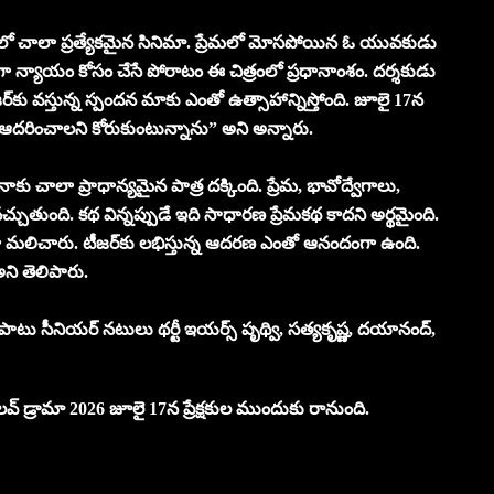
కెరీర్‌లో చాలా ప్రత్యేకమైన సినిమా. ప్రేమలో మోసపోయిన ఓ యువకుడు
గా న్యాయం కోసం చేసే పోరాటం ఈ చిత్రంలో ప్రధానాంశం. దర్శకుడు
జర్‌కు వస్తున్న స్పందన మాకు ఎంతో ఉత్సాహాన్నిస్తోంది. జూలై 17న
 ఆదరించాలని కోరుకుంటున్నాను” అని అన్నారు.
ు చాలా ప్రాధాన్యమైన పాత్ర దక్కింది. ప్రేమ, భావోద్వేగాలు,
చ్చుతుంది. కథ విన్నప్పుడే ఇది సాధారణ ప్రేమకథ కాదని అర్థమైంది.
గా మలిచారు. టీజర్‌కు లభిస్తున్న ఆదరణ ఎంతో ఆనందంగా ఉంది.
అని తెలిపారు.
ో పాటు సీనియర్ నటులు థర్టీ ఇయర్స్ పృథ్వి, సత్యకృష్ణ, దయానంద్,
 లవ్ డ్రామా 2026 జూలై 17న ప్రేక్షకుల ముందుకు రానుంది.