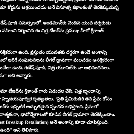
 కోర్టును ఆశ్రయించడం అనే వినూత్న కథాంశంతో తెరకెక్కుతున్న
, ముకేష్ పూడి సమర్పణలో, అండమాన్‌కు చెందిన యువ దర్శకుడు
ం వహించి నిర్మించిన ఈ చిత్ర టీజర్‌ను ప్రముఖ హీరో శ్రీకాంత్
క్తికరంగా ఉంది. ప్రస్తుతం యువతకు దగ్గరగా ఉండే అంశాన్ని
ప్రేమలో జరిగే సంఘటనలను లీగల్ డ్రామాగా మలచడం ఆసక్తికరంగా
ఠను పెంచేలా ఉంది. గణేష్ పూడి, చిత్ర యూనిట్‌కు నా అభినందనలు.
ను” అని అన్నారు.
 టీజర్‌ను శ్రీకాంత్ గారు విడుదల చేసి, చిత్ర బృందాన్ని
పూర్వక కృతజ్ఞతలు. ‘ప్రతి ప్రేమికుడికి తన ప్రేమ కోసం
జర్‌కు ఇప్పటికే అద్భుతమైన స్పందన లభిస్తోంది. ప్రేమలో
ాత్మకంగా, భావోద్వేగాలతో కూడిన లీగల్ డ్రామాగా తెరకెక్కించాం.
Post Breakup Retaliation) అనే అంశాన్ని కూడా చూపిస్తుంది.
ం ఉంది” అని తెలిపారు.