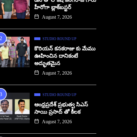
డిసి తో లోకేష్ కనగరాజ్ గారు
హీరోగా బ్లాక్‌బస్టర్
August 7, 2026
STUDIO ROUND UP
కొరియన్ కనకరాజు కు మేము
ఊహించిన దానికంటే
అద్భుతమైన
August 7, 2026
STUDIO ROUND UP
ఆంధ్రప్రదేశ్ ప్రభుత్వ సిఎస్
సాయి ప్రసాద్ తో కీలక
August 7, 2026