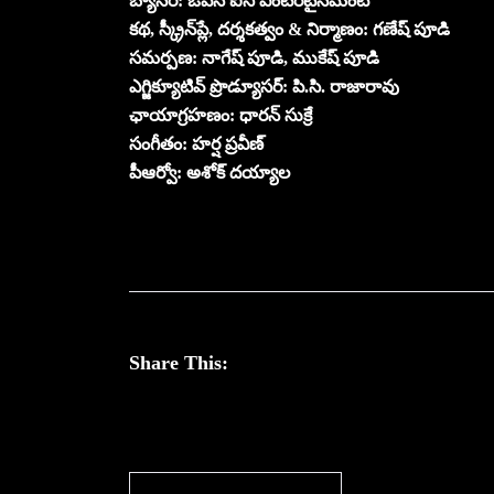
బ్యానర్: ఓపెన్ ఐస్ ఎంటర్‌టైన్‌మెంట్‌
కథ, స్క్రీన్‌ప్లే, దర్శకత్వం & నిర్మాణం: గణేష్ పూడి
సమర్పణ: నాగేష్ పూడి, ముకేష్ పూడి
ఎగ్జిక్యూటివ్ ప్రొడ్యూసర్: పి.సి. రాజారావు
ఛాయాగ్రహణం: ధారన్ సుక్రే
సంగీతం: హర్ష ప్రవీణ్
పీఆర్వో: అశోక్ దయ్యాల
Share This: