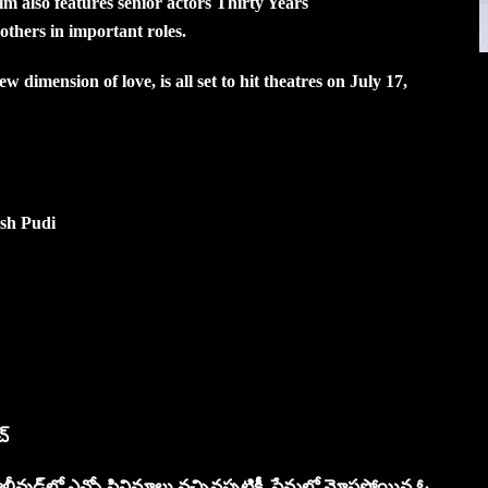
m also features senior actors Thirty Years
thers in important roles.
 dimension of love, is all set to hit theatres on July 17,
esh Pudi
చ్
లీవుడ్‌లో ఎన్నో సినిమాలు వచ్చినప్పటికీ, ప్రేమలో మోసపోయిన ఓ