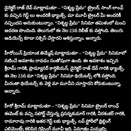
డైరెక్టర్ రాజ్ దేవ్ మాట్లాడుతూ – “నిశ్శబ్ద ప్రేమ” ట్రైలర్, సాంగ్ లాంఛ్
కు వచ్చిన గెస్ట్ లు అందరికీ థ్యాంక్స్. మా మూవీ ట్రైలర్ మీ అందరికీ
నచ్చిందని అనుకుంటున్నాం. “నిశ్శబ్ద ప్రేమ” సినిమా తమిళంలో మంచి
ఆదరణ పొందింది. తెలుగులో ఈ నెల 23న రిలీజ్ కు వస్తోంది. తెలుగు
ఆడియెన్స్ కూడా సక్సెస్ చేస్తారని ఆశిస్తున్నాం. అన్నారు.
హీరోయిన్ ప్రియాంక తిమ్మేష్ మాట్లాడుతూ – “నిశ్శబ్ద ప్రేమ” సినిమాలో
నటించే అవకాశం రావడం సంతోషంగా ఉంది. ఈ అవకాశం ఇచ్చిన
శ్రీరామ్ గారికి, ప్రొడ్యూసర్ కార్తికేయన్, డైరెక్టర్ రాజ్ దేవ్ గారికి థ్యాంక్స్.
ఈ నెల 23న మా “నిశ్శబ్ద ప్రేమ” సినిమా థియేటర్స్ లోకి వస్తోంది.
మీరంతా థియేటర్స్ కు వెళ్లి మా మూవీని చూస్తారని కోరుకుంటున్నా.
అన్నారు.
హీరో శ్రీరామ్ మాట్లాడుతూ – “నిశ్శబ్ద ప్రేమ” సినిమా ట్రైలర్ లాంఛ్
ఈవెంట్ కు వచ్చి సపోర్ట్ చేస్తున్న ప్రసన్నకుమార్ గారికి, వీరశంకర్ గారికి,
రామారావు గారికి ఇతర గెస్ట్ లకు థ్యాంక్స్. లవ్ స్టోరీలో థ్రిల్లింగ్
ఎలిమెంట్స్ కలిపిన గ్రిప్పింగ్ మూవీ ఇది. ఏమాత్రం మిమ్మల్ని