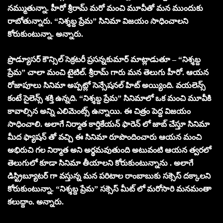
నమ్ముతున్నా. హీరో శ్రీరామ్ మరో మంచి మూవీతో మన ముందుకు
రాబోతున్నారు. “నిశ్శబ్ద ప్రేమ” సినిమా విజయం సాధించాలని
కోరుకుంటున్నా. అన్నారు.
ప్రొడ్యూసర్ కౌన్సిల్ సెక్రటరీ ప్రసన్నకుమార్ మాట్లాడుతూ – “నిశ్శబ్ద
ప్రేమ” చాలా మంచి టైటిల్. శ్రీరామ్ గారు మన తెలుగు హీరో. ఆయన
రోజాపూలు సినిమా అప్పట్లో సెన్సేషనల్ హిట్ అయ్యింది. వయలెన్స్
కంటే సైలెన్స్ శక్తి ఉన్నది. “నిశ్శబ్ద ప్రేమ” సినిమాలో ఒక మంచి మూవీకి
కావాల్సిన అన్ని ఎలిమెంట్స్ ఉన్నాయి. ఈ చిత్రం పెద్ద విజయం
సాధించాలి. అలాగే నిర్మాత కార్తికేయన్ ఫారెన్ లో జాబ్ చేస్తూ సినిమా
మీద ఫ్యాషన్ తో వచ్చి ఈ సినిమా రూపొందించారు ఆయన మంచి
అభిరుచి గల నిర్మాత అని అర్థమవుతుంది అటువంటి ఆయన త్వరలో
తెలుగులో కూడా సినిమా తీయాలని కోరుకుంటున్నాను . అలాగే
డిస్ట్రిబ్యూటర్ గా వస్తున్న మన పరిటాల రాంబాబుకు సక్సెస్ దక్కాలని
కోరుకుంటున్నా. “నిశ్శబ్ద ప్రేమ” సక్సెస్ మీట్ లో మరోసారి మనమంతా
కలుద్దాం. అన్నారు.