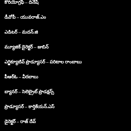
కొరియోగ్రఫీ – దినేష్
డీవోపీ – యువరాజ్.ఎం
ఎడిటర్ – మదన్.జి
మ్యూజిక్ డైరెక్టర్ – జుబిన్
ఎగ్జిక్యూటివ్ ప్రొడ్యూసర్ – పరిటాల రాంబాబు
పీఆర్ఓ – వీరబాబు
బ్యానర్ – సెలెబ్రైట్ ప్రొడక్షన్స్
ప్రొడ్యూసర్ – కార్తికేయన్.ఎస్
డైరెక్టర్ – రాజ్ దేవ్