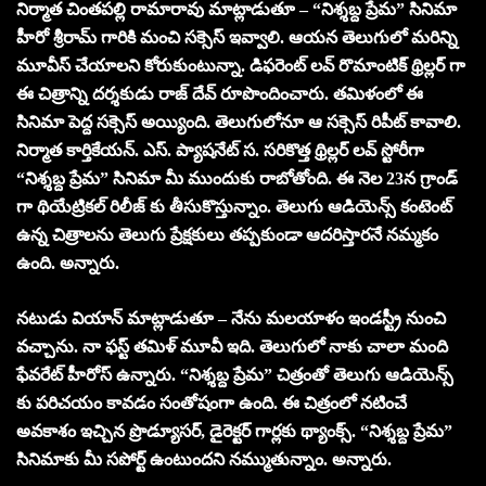
నిర్మాత చింతపల్లి రామారావు మాట్లాడుతూ – “నిశ్శబ్ద ప్రేమ” సినిమా
హీరో శ్రీరామ్ గారికి మంచి సక్సెస్ ఇవ్వాలి. ఆయన తెలుగులో మరిన్ని
మూవీస్ చేయాలని కోరుకుంటున్నా. డిఫరెంట్ లవ్ రొమాంటిక్ థ్రిల్లర్ గా
ఈ చిత్రాన్ని దర్శకుడు రాజ్ దేవ్ రూపొందించారు. తమిళంలో ఈ
సినిమా పెద్ద సక్సెస్ అయ్యింది. తెలుగులోనూ ఆ సక్సెస్ రిపీట్ కావాలి.
నిర్మాత కార్తికేయన్. ఎస్. ప్యాషనేట్ స. సరికొత్త థ్రిల్లర్ లవ్ స్టోరీగా
“నిశ్శబ్ద ప్రేమ” సినిమా మీ ముందుకు రాబోతోంది. ఈ నెల 23న గ్రాండ్
గా థియేట్రికల్ రిలీజ్ కు తీసుకొస్తున్నాం. తెలుగు ఆడియెన్స్ కంటెంట్
ఉన్న చిత్రాలను తెలుగు ప్రేక్షకులు తప్పకుండా ఆదరిస్తారనే నమ్మకం
ఉంది. అన్నారు.
నటుడు వియాన్ మాట్లాడుతూ – నేను మలయాళం ఇండస్ట్రీ నుంచి
వచ్చాను. నా ఫస్ట్ తమిళ్ మూవీ ఇది. తెలుగులో నాకు చాలా మంది
ఫేవరేట్ హీరోస్ ఉన్నారు. “నిశ్శబ్ద ప్రేమ” చిత్రంతో తెలుగు ఆడియెన్స్
కు పరిచయం కావడం సంతోషంగా ఉంది. ఈ చిత్రంలో నటించే
అవకాశం ఇచ్చిన ప్రొడ్యూసర్, డైరెక్టర్ గార్లకు థ్యాంక్స్. “నిశ్శబ్ద ప్రేమ”
సినిమాకు మీ సపోర్ట్ ఉంటుందని నమ్ముతున్నాం. అన్నారు.