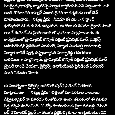
సెలబ్రైట్ ప్రొడక్షన్స్ బ్యానర్ పై నిర్మాత కార్తికేయన్.ఎస్ నిర్మించారు. లవ్
అండ్ రొమాంటిక్ యాక్షన్ ఎంటర్ టైనర్ గా దర్శకుడు రాజ్ దేవ్
రూపొందించారు. “నిశ్శబ్ద ప్రేమ” సినిమా ఈ నెల 23న గ్రాండ్
థియేట్రికల్ రిలీజ్ కు రెడీ అవుతోంది. ఈ రోజు ఈ సినిమా ట్రైలర్, సాంగ్
లాంఛ్ ఈవెంట్ ను హైదరాబాద్ లో ఘనంగా నిర్వహించారు. ఈ
కార్యక్రమంలో ప్రొడ్యూసర్ కౌన్సిల్ సెక్రటరీ ప్రసన్నకుమార్, డైరెక్టర్స్
అసోసియేషన్ ప్రెసిడెంట్ వీరశంకర్, నిర్మాత చింతపల్లి రామారావు
నిర్మాత రాజేశ్ పుత్ర, డిస్ట్రిబ్యూటర్ సుబ్బారెడ్డి తదితరులు
అతిథులుగా పాల్గొన్నారు. ప్రొడ్యూసర్ కౌన్సిల్ సెక్రటరీ ప్రసన్నకుమార్
ట్రైలర్ లాంఛ్ చేయగా, డైరెక్టర్స్ అసోసియేషన్ ప్రెసిడెంట్ వీరశంకర్
సాంగ్ విడుదల చేశారు.
ఈ సందర్భంగా
డైరెక్టర్స్ అసోసియేషన్ ప్రెసిడెంట్ వీరశంకర్
మాట్లాడుతూ – “నిశ్శబ్ద ప్రేమ” చిత్రంతో మా పరిటాల రాంబాబు
డిస్ట్రిబ్యూటర్ గా మారడం సంతోషంగా ఉంది. తమిళంలో ఈ సినిమా
పెద్ద సక్సెస్ సాధించింది. 50 కోట్ల రూపాయలకు పైగా వసూళ్లు చేసింది.
లవ్ రొమాంటిక్ థ్రిల్లర్ గా తెలుగు ప్రేక్షకుల్ని కూడా ఆకట్టుకుంటుందని