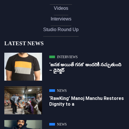
Videos
Interviews
Studio Round Up
LATEST NEWS
INTERVIEWS
‘జ‌న‌క అయితే గ‌న‌క‌’ అందరికీ నచ్చుతుంది
– డైరెక్ట‌ర్
NEWS
‘RawKing’ Manoj Manchu Restores
Dignity to a
NEWS