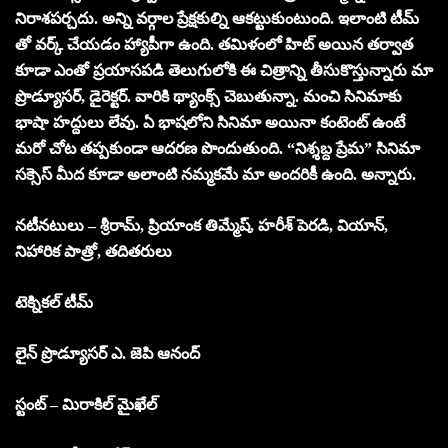
నిరాశపర్చదు. అన్ని వర్గాల ప్రేక్షకుల్ని ఆకట్టుకుంటుంది. ఇలాంటి టీమ్
తో వర్క్ చేయడం హ్యాపీగా ఉంది. తమిళంలో హిట్ అయిన తర్వాత
కూడా ఎంతో ప్రయాసపడి తెలుగులోకి ఈ చిత్రాన్ని తీసుకొస్తున్నారు మా
ప్రొడ్యూసర్, డైరెక్టర్. వారికి థ్యాంక్స్ చెబుతున్నా. మంచి సినిమాకు
భాషా హద్దులు లేవు. ఏ భాషలోని సినిమా అయినా కంటెంట్ ఉంటే
మరో చోట తప్పకుండా ఆదరణ పొందుతుంది. “నిశ్శబ్ద ప్రేమ” సినిమా
సక్సెస్ మీద కూడా అలాంటి నమ్మకమే మా అందరికీ ఉంది. అన్నారు.
నటీనటులు – శ్రీరామ్, ప్రియాంక తిమ్మేష్, హరీశ్ పెరడి, వియాన్,
నిహారిక పాత్రో, తదితరులు
టెక్నికల్ టీమ్
లైన్ ప్రొడ్యూసర్ ఎ. జెపి ఆనంద్
స్టంట్ – మిరాకిల్ మైఖేల్