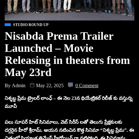
STUDIO ROUND UP
Nisabda Prema Trailer
Launched – Movie
Releasing in theaters from
May 23rd
By
Admin
May 22, 2025
0 Comment
నిశ్శబ్ద ప్రేమ ట్రైలర్ లాంఛ్ – ఈ నెల 23న థియేట్రికల్ రిలీజ్ కు వస్తున్న
మూవీ
పలు సూపర్ హిట్ సినిమాలు, వెబ్ సిరీస్ లతో తెలుగు ప్రేక్షకులకు
దగ్గరైన హీరో శ్రీరామ్. ఆయన నటించిన కొత్త సినిమా “నిశ్శబ్ద ప్రేమ”. ఈ
చిత్రంలో ప్రియాంక తిమ్మేష్ హీరోయిన్ గా నటిస్తోంది. ఈ సినిమాను