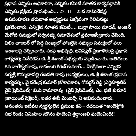
ప్రధాన ఎన్నికల అధికారిగా, ఎన్నికల కమిటీ నూతన కార్యవర్గానికి
ఎన్నికల ప్రక్రియ ప్రారంభించి… 27- 11 – 25న నామినేషన్ల
ఉపసంహరణ తరువాత అభ్యర్థులు ఏకగ్రీవంగా గెలిచినట్లు
ప్రకటించారు. ఎన్నికైన నూతన కమిటీ…. బుర్రా సాయి మాధవ్, అంజన్
మేగోటి సమక్షంలో సర్వసభ్య సమావేశంలో ప్రమాణస్వీకారం చేసింది.
ఫిలిం ఛాంబర్ లో పెద్ద సంఖ్యలో హాజరైన సభ్యుల సమక్షంలో పలు
అంశాలపై చర్చించారు. సంస్థ అభివృద్ధి, భవిష్యత్ ప్రణాళికలపై ప్రధాన
కార్యదర్శి నివేదికను జి. శ్రీ శశాంక సభ్యులకు వెల్లడించారు. అతిథులు
శివ నాగేశ్వరరావు, కాదంబరి కిరణ్ కుమార్… ఏకగ్రీవంగా ఎన్నికైన
సర్వశ్రీ కొమ్మనాపల్లి గణపతి రావు (అధ్యక్షులు), జి. శ్రీ శశాంక (ప్రధాన
కార్యదర్శి), వై నరేంద్ర కుమార్ (కోశాధికారి), గోవర్ధన్ రెడ్డి (ఎగ్జిక్యూటివ్
వైస్ ప్రెసిడెంట్)’ బి.వి.రామారావు- (వైస్ ప్రెసిడెంట్), ఎం. ఫణి కుమార్-
(జాయింట్ సెక్రెటరీ), ఇతర ఈసీ మెంబర్స్ ని అభినందించారు.
అనంతరం ఇటీవల స్వర్గస్తులైన ప్రముఖ కవి – రచయిత “అందెశ్రీ”కి
సభ రెండు నిమిషాల మౌనం పాటించి శ్రద్ధాంజలి ఘటించింది!!