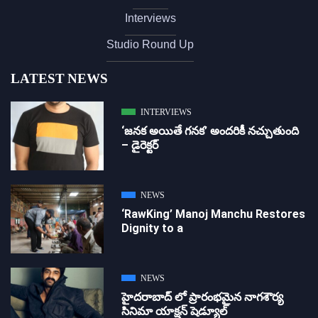
Interviews
Studio Round Up
LATEST NEWS
INTERVIEWS
‘జ‌న‌క అయితే గ‌న‌క‌’ అందరికీ నచ్చుతుంది
– డైరెక్ట‌ర్
NEWS
‘RawKing’ Manoj Manchu Restores
Dignity to a
NEWS
హైదరాబాద్ లో ప్రారంభమైన నాగశౌర్య
సినిమా యాక్షన్ షెడ్యూల్