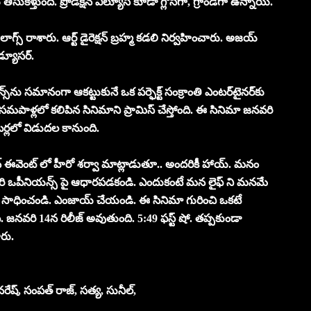
కెళ్తుంది. ప్రొడక్షన్ విల్యూస్ కూడా గ్లోసీగా, గ్రాండ్‌గా ఉన్నాయి.
్ రాశారు. ఆర్ట్ డైరెక్షన్ బ్రహ్మ కడలి నిర్వహించారు. అజయ్
డ్యూసర్‌.
ు సమానంగా ఆకట్టుకునే ఒక పర్ఫెక్ట్ సంక్రాంతి ఎంటర్‌టైనర్‌కు
ీ సమపాళ్లలో కలిపిన సినిమాని ప్రామిస్ చేస్తోంది. ఈ సినిమా జనవరి
ర్లలో విడుదల కానుంది.
ంచ్ ఈవెంట్ లో హీరో శర్వా మాట్లాడుతూ.. అందరికీ హాయ్. మనం
వరి ఒపీనియన్స్ పై ఆధారపడకండి. ఎందుకంటే మన లైఫ్ ని మనమే
ి సాధించండి. ఎంజాయ్ చేయండి. ఈ సినిమా గురించి ఒకటే
. జనవరి 14న రిలీజ్ అవుతుంది. 5:49 ఫస్ట్ షో. తప్పకుండా
రు.
, నరేష్, సంపత్ రాజ్, సత్య, సునీల్,