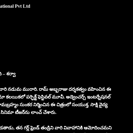
ational Pvt Ltd
 – శర్వా
 నారి నారి నడుమ మురారి. రామ్ అబ్బరాజు దర్శకత్వం వహించిన ఈ
ామా కలయికలో పర్ఫెక్ట్ ఫెస్టివల్ మూవీ. అడ్వెంచర్స్ ఇంటర్నేషనల్
పై రామబ్రహ్మం సుంకర నిర్మించిన ఈ చిత్రంలో సంయుక్త, సాక్షి వైద్య
ినిమా టీజర్‌ను లాంచ్ చేశారు.
తాడు, తన గర్ల్ ఫ్రెండ్ తండ్రిని వారి వివాహానికి ఆమోదించమని