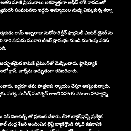
తని మాజీ ప్రియురాలు అకస్మాత్తుగా ఆఫీస్ లోకి రావడంతో
ుమరస్ సంఘటనలు ఇద్దరు అమ్మాయిల మధ్య చిక్కుకున్న శర్వా
శకుడు రామ్ అబ్బరాజు మరోసారి క్లీన్ ఫ్యామిలీ ఎంటర్ టైనర్ ను
ి నారి నడుమ మురారి టీజర్ ప్రారంభం నుండి ముగింపు వరకు
ంది.
లో అద్భుతమైన కామిక్ టైమింగ్‌తో మెప్పించారు. ఫ్లాష్‌బ్యాక్
 కాలంలో క్లాస్‌, చార్మ్‌ను అద్భుతంగా కనబరిచారు.
నటించారు. ఇద్దరూ తమ పాత్రలకు న్యాయం చేస్తూ ఆకట్టుకున్నారు.
్యారు. సత్య, సునీల్, సుదర్శన్ లాంటి సహాయ నటులు హాస్యాన్ని
్ విజువల్స్ తో ప్రజెంట్ చేశారు. కేరళ బ్యాక్‌డ్రాప్స్ ప్రత్యేక
 చంద్ర శేఖర్ అందించిన లైవ్లీ బ్యాక్‌గ్రౌండ్ స్కోర్ కథనానికి