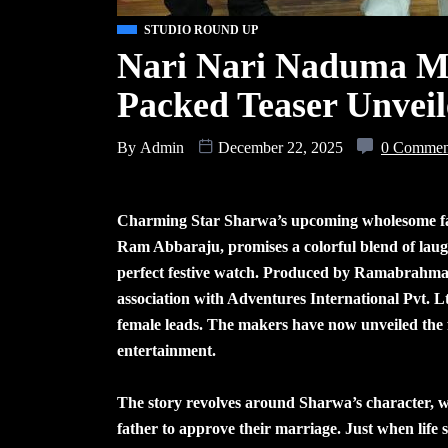
STUDIO ROUND UP
Nari Nari Naduma M
Packed Teaser Unvei
By
Admin
December 22, 2025
0 Commen
Charming Star Sharwa’s upcoming wholesome fa
Ram Abbaraju, promises a colorful blend of laug
perfect festive watch. Produced by Ramabrahm
association with Adventures International Pvt. L
female leads. The makers have now unveiled the f
entertainment.
The story revolves around Sharwa’s character, who
father to approve their marriage. Just when life s