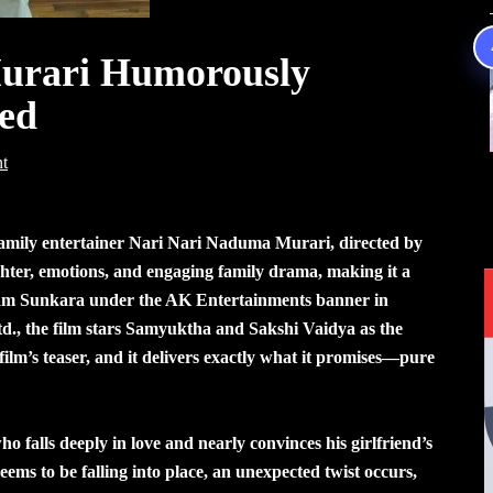
urari Humorously
led
t
mily entertainer Nari Nari Naduma Murari, directed by
hter, emotions, and engaging family drama, making it a
am Sunkara under the AK Entertainments banner in
td., the film stars Samyuktha and Sakshi Vaidya as the
ilm’s teaser, and it delivers exactly what it promises—pure
 falls deeply in love and nearly convinces his girlfriend’s
eems to be falling into place, an unexpected twist occurs,