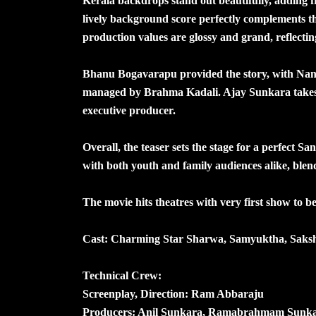
Kerala backdrops stand out beautifully, adding 
lively background score perfectly complements th
production values are glossy and grand, reflecting
Bhanu Bogavarapu provided the story, with Nandu
managed by Brahma Kadali. Ajay Sunkara takes on
executive producer.
Overall, the teaser sets the stage for a perfect Sa
with both youth and family audiences alike, ble
The movie hits theatres with very first show to 
Cast: Charming Star Sharwa, Samyuktha, Sakshi
Technical Crew:
Screenplay, Direction: Ram Abbaraju
Producers: Anil Sunkara, Ramabrahmam Sunk