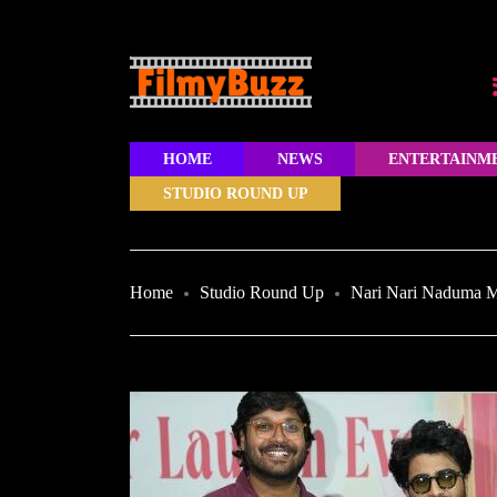
HOME
NEWS
ENTERTAINM
STUDIO ROUND UP
Home
Studio Round Up
Nari Nari Naduma M