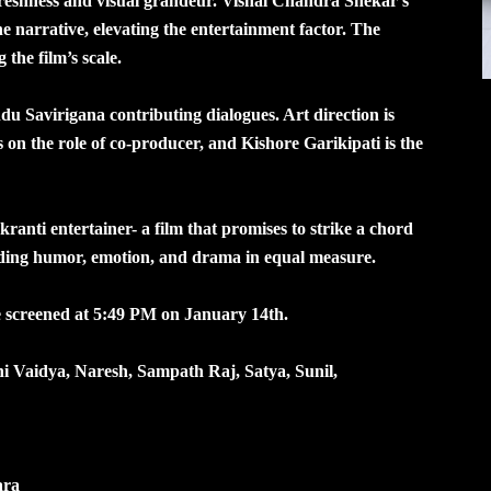
freshness and visual grandeur. Vishal Chandra Shekar’s
e narrative, elevating the entertainment factor. The
 the film’s scale.
 Savirigana contributing dialogues. Art direction is
 the role of co-producer, and Kishore Garikipati is the
nkranti entertainer- a film that promises to strike a chord
nding humor, emotion, and drama in equal measure.
be screened at 5:49 PM on January 14th.
 Vaidya, Naresh, Sampath Raj, Satya, Sunil,
ara