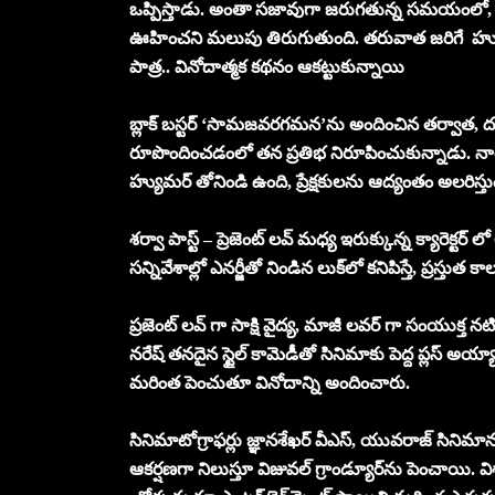
ఒప్పిస్తాడు. అంతా సజావుగా జరుగతున్న సమయంలో, అ
ఊహించని మలుపు తిరుగుతుంది. తరువాత జరిగే హ్య
పాత్ర.. వినోదాత్మక కథనం ఆకట్టుకున్నాయి
బ్లాక్ బస్టర్ ‘సామజవరగమన’ను అందించిన తర్వాత, దర్
రూపొందించడంలో తన ప్రతిభ నిరూపించుకున్నాడు. నార
హ్యుమర్ తోనిండి ఉంది, ప్రేక్షకులను ఆద్యంతం అలరిస్తు
శర్వా పాస్ట్ – ప్రెజెంట్ లవ్ మధ్య ఇరుక్కున్న క్యారెక్టర్ 
సన్నివేశాల్లో ఎనర్జీతో నిండిన లుక్‌లో కనిపిస్తే, ప్రస్తుత
ప్రజెంట్ లవ్ గా సాక్షి వైద్య, మాజీ లవర్ గా సంయుక్త 
నరేష్ తనదైన స్టైల్ కామెడీతో సినిమాకు పెద్ద ప్లస్ అయ
మరింత పెంచుతూ వినోదాన్ని అందించారు.
సినిమాటోగ్రాఫర్లు జ్ఞానశేఖర్ వీఎస్, యువరాజ్ సినిమాను రిచ
ఆకర్షణగా నిలుస్తూ విజువల్ గ్రాండ్యూర్‌ను పెంచాయి. విశాల్