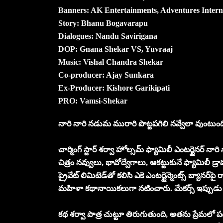
Banners: AK Entertainments, Adventures Intern
Story: Bhanu Bogavarapu
Dialogues: Nandu Savirigana
DOP: Gnana Shekar VS, Yuvraaj
Music: Vishal Chandra Shekar
Co-producer: Ajay Sunkara
Ex-Producer: Kishore Garikipati
PRO: Vamsi-Shekar
నారి నారి నడుమ మురారి పొట్టపగిలి నవ్వేలా వుంటుంది
చార్మింగ్ స్టార్ శర్వా హోల్సమ్ ఫ్యామిలీ ఎంటర్టైనర్
చిత్రం నవ్వులు, భావోద్వేగాలు, ఆకట్టుకునే ఫ్యామిలీ డ్ర
ప్రైవేట్ లిమిటెడ్‌తో కలిసి ఎకె ఎంటర్టైన్మెంట్స్ బ్యానర్‌
మహిళా కథానాయికలుగా నటించారు. మేకర్స్ ఇప్పుడు స
కథ శర్వా పాత్ర చుట్టూ తిరుగుతుంది, అతను ప్రేమలో పడ