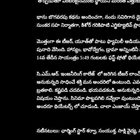
తోడ్పడుతూ ఎంటర్‌టైన్‌మెంట్ స్థాయిని మరింత ఎత్తుకు తీసు
భాను బొగవరపు కథను అందించగా, నందు సవిరిగాన డైలాగ్స
సుంకర సహ నిర్మాతగా, కిశోర్ గరికిపాటి ఎగ్జిక్యూటివ్ ప్రొ
మొత్తంగా ఈ టీజర్, యూత్‌తో పాటు ఫ్యామిలీ ఆడియన్స్‌న
పునాది వేసింది. హాస్యం, భావోద్వేగం, డ్రామా అన్నింటిన
14వ తేదీన సాయంత్రం 5:49 గంటలకు ఫస్ట్ షోతో థియేట
సి.ఎమ్.ఆర్. ఇంజనీరింగ్ కాలేజ్ లో జరిగిన టీజర్ లా
అనుకున్నది సాధించే శక్తి మన అందరిలో ఉంటుంది. ఎ
బ్రతకాలి. కష్టపడి చదవండి. భయపడకండి. అనుకున్నద
విషయం చెప్తాను. సినిమా పొట్టపగిలి నవ్వేలా వుంటుంది
అందరూ థియేటర్స్ లో చూడండి. చాలా ఎంజాయ్ చేస్తా
నటీనటులు: ఛార్మింగ్ స్టార్ శర్వా, సంయుక్త, సాక్షి వైద్య