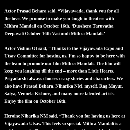
Actor Prasad Behara said, “Vijayawada, thank you for all
the love. We promise to make you laugh in theatres with
Mithra Mandali on October 16th. ‘Dusshera Taruvatha
Deepavali October 16th Vastundi Mithra Mandali.’
Actor Vishnu OI said, “Thanks to the Vijayawada Expo and
Utsav Committee for hosting us. I’m so happy to be here with
the team to promote our film Mithra Mandali. The film will
keep you laughing till the end – more than Little Hearts.
Priyadarshi always chooses crazy stories and characters. We
also have Prasad Behara, Niharika NM, myself, Rag Mayur,
Satya, Vennela Kishore, and many more talented artists.
Enjoy the film on October 16th.
Heroine Niharika NM said, “Thank you for having us here at
Vijayawada Utsav. This feels so special. Mithra Mandali is a