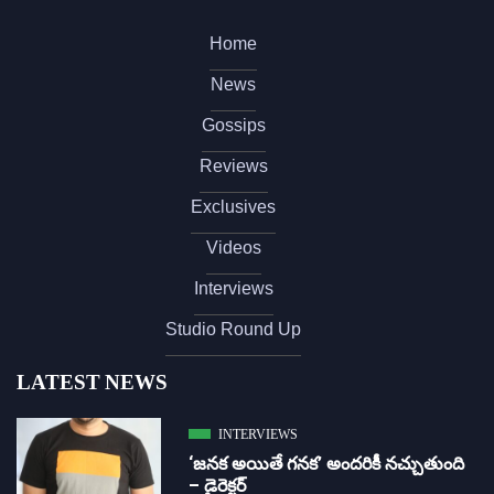
Home
News
Gossips
Reviews
Exclusives
Videos
Interviews
Studio Round Up
LATEST NEWS
INTERVIEWS
‘జ‌న‌క అయితే గ‌న‌క‌’ అందరికీ నచ్చుతుంది
– డైరెక్ట‌ర్