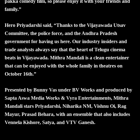
pakka comedy film, so please enjoy it with your friends and
family.”
Hero Priyadarshi said, “Thanks to the Vijayawada Utsav
Committee, the police force, and the Andhra Pradesh
government for having us here. Our industry insiders and
trade analysts always say that the heart of Telugu cinema
beats in Vijayawada. Mithra Mandali is a clean entertainer
that can be enjoyed with the whole family in theatres on
October 16th.”
Presented by Bunny Vas under BV Works and produced by
Sapta Aswa Media Works & Vyra Entertainments, Mithra
Mandali stars Priyadarshi, Niharika NM, Vishnu Oi, Rag
Mayur, Prasad Behara, with an ensemble that also includes
Vennela Kishore, Satya, and VTV Ganesh.