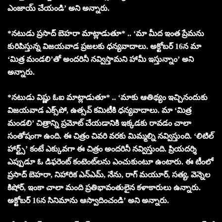
ఎంజాయ్ చేయండి’ అని అన్నారు.
*నటుడు ప్రసాద్ బెహరా మాట్లాడుతూ* .. ‘మా మీద ఇంత ప్రేమను
కురిపిస్తున్న విజయవాడ ప్రజలకు ధన్యవాదాలు. అక్టోబర్ 16న మా
‘మిత్ర మండలి’తో అందరినీ నవ్విస్తామని హామీ ఇస్తున్నాం’ అని
అన్నారు.
*నటుడు విష్ణు ఓఐ మాట్లాడుతూ* .. ‘మాకు ఆతిథ్యం ఇచ్చినందుకు
విజయవాడ ఎక్స్‌పో, ఉత్సవ్ కమిటీకి ధన్యవాదాలు. మా ‘మిత్ర
మండలి’ చిత్రాన్ని ప్రమోట్ చేయడానికి ఇక్కడకు రావడం చాలా
సంతోషంగా ఉంది. ఈ చిత్రం చివరి వరకు మిమ్మల్ని నవ్విస్తుంది. ‘లిటిల్
హార్ట్స్’ కంటే ఎక్కువగా ఈ చిత్రం అందరినీ నవ్విస్తుంది. ప్రియదర్శి
ఎప్పుడూ ఓ డిఫరెంట్ కంటెంట్‌లను ఎంచుకుంటూ ఉంటారు. ఈ టీంలో
ప్రసాద్ బెహరా, నిహారిక ఎన్ఎమ్, నేను, రాగ్ మయూర్, సత్య, వెన్నెల
కిషోర్, ఇంకా చాలా మంది ప్రతిభావంతులైన కళాకారులు ఉన్నారు.
అక్టోబర్ 16న సినిమాను ఆస్వాదించండి’ అని అన్నారు.