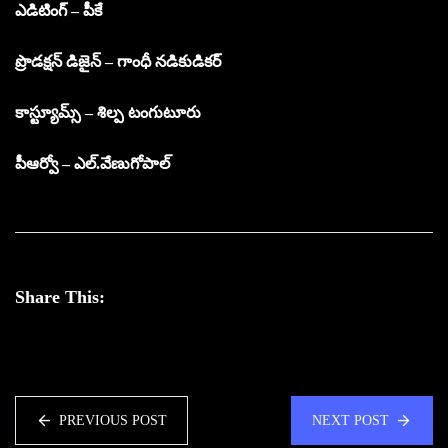
ఎడిటింగ్ – పీకే
ప్రొడక్షన్ డిజైన్ – గాంధీ నడికుడికర్
కాస్ట్యూమ్స్ – శిల్ప టంగుటూరు
పీఆర్వో – ఎల్.వేణుగోపాల్
Share This:
PREVIOUS POST
NEXT POST