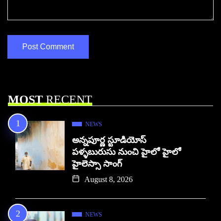
MOST
RECENT
NEWS
అన్నపూర్ణ స్టూడియోస్
పళ్ళబురుసు నుంచి హైలో హైలో
హైలెస్సా సాంగ్
August 8, 2026
NEWS