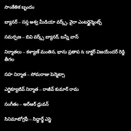
సాంకేతిక బృందం
బ్యానర్ – సప్త అశ్వ మీడియా వర్క్స్, వైరా ఎంటర్టైన్మెంట్స్‌
సమర్పణ – బివి వర్క్స్ బ్యానర్‌, బన్నీ వాస్
నిర్మాతలు – కళ్యాణ్ మంతిన, భాను ప్రతాప & డాక్టర్ విజయేందర్ రెడ్డి
తీగల
సహ నిర్మాత – సోమరాజు పెన్మెట్సా
ఎగ్జిక్యూటివ్ నిర్మాత – రాజీవ్ కుమార్ రామ
సంగీతం – ఆర్ఆర్ ధ్రువన్
సినిమాటోగ్రఫీ – సిద్ధార్థ్ ఎస్జె