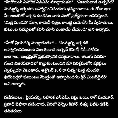
*హీరోయిన్ నిహారిక ఎన్ఎమ్ మాట్లాడుతూ* ..‘విజయవాడ ఉత్సవ్‌లో
మమ్మల్ని ఇక్కడకు ఆహ్వానించినందుకు ధన్యవాదాలు. ఈ రోజు ఇలా
మీ అందరితో ఇక్కడ ఉండటం నాకు ఎంతో ప్రత్యేకంగా అనిపిస్తుంది.
‘మిత్ర మండలి’ పక్కా కామెడీ చిత్రం. కాబట్టి దయచేసి మీ స్నేహితులు,
కుటుంబ సభ్యులతో కలిసి చూసి ఎంజాయ్ చేయండి’ అని అన్నారు.
*హీరో ప్రియదర్శి మాట్లాడుతూ* .. ‘మమ్మల్ని ఇక్కడికి
ఆహ్వానించినందుకు విజయవాడ ఉత్సవ్ కమిటీ, ఏపీ పోలీసు
బలగాలు, ఆంధ్రప్రదేశ్ ప్రభుత్వానికి ధన్యవాదాలు. తెలుగు సినిమా
గుండె విజయవాడలో కొట్టుకుంటుందని మా పరిశ్రమలోని వ్యక్తులు
ఎల్లప్పుడూ చెబుతారు. అక్టోబర్ 16న రానున్న ‘మిత్ర మండలి’
థియేటర్లలో కుటుంబం మొత్తంతో ఆస్వాదించగల క్లీన్ ఎంటర్‌టైనర్’
అని అన్నారు.
నటీనటులు : ప్రియదర్శి, నిహారిక ఎన్ఎమ్, విష్ణు ఓయి, రాగ్ మయూర్,
ప్రసాద్ బెహరా నటించారు, వీరిలో వెన్నెల కిషోర్, సత్య, విటివి గణేష్
తదితరులు