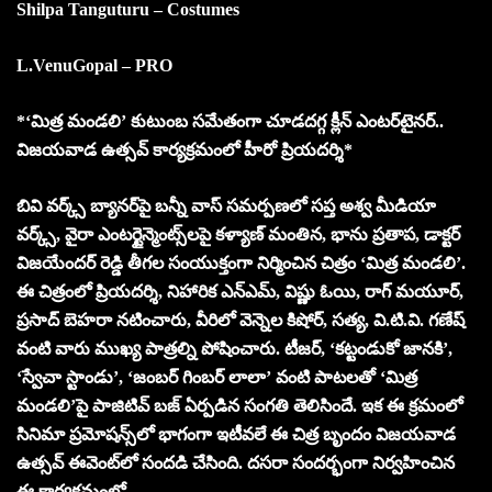
Shilpa Tanguturu – Costumes
L.VenuGopal – PRO
*‘మిత్ర మండలి’ కుటుంబ సమేతంగా చూడదగ్గ క్లీన్ ఎంటర్‌టైనర్..
విజయవాడ ఉత్సవ్ కార్యక్రమంలో హీరో ప్రియదర్శి*
బివి వర్క్స్ బ్యానర్‌పై బన్నీ వాస్ సమర్పణలో సప్త అశ్వ మీడియా
వర్క్స్, వైరా ఎంటర్టైన్మెంట్స్‌లపై కళ్యాణ్ మంతిన, భాను ప్రతాప, డాక్టర్
విజయేందర్ రెడ్డి తీగల సంయుక్తంగా నిర్మించిన చిత్రం ‘మిత్ర మండలి’.
ఈ చిత్రంలో ప్రియదర్శి, నిహారిక ఎన్ఎమ్, విష్ణు ఓయి, రాగ్ మయూర్,
ప్రసాద్ బెహరా నటించారు, వీరిలో వెన్నెల కిషోర్, సత్య, వి.టి.వి. గణేష్
వంటి వారు ముఖ్య పాత్రల్ని పోషించారు. టీజర్‌, ‘కట్టండుకో జానకి’,
‘స్వేచా స్టాండు’, ‘జంబర్ గింబర్ లాలా’ వంటి పాటలతో ‘మిత్ర
మండలి’పై పాజిటివ్ బజ్ ఏర్పడిన సంగతి తెలిసిందే. ఇక ఈ క్రమంలో
సినిమా ప్రమోషన్స్‌లో భాగంగా ఇటీవలే ఈ చిత్ర బృందం విజయవాడ
ఉత్సవ్ ఈవెంట్‌‌లో సందడి చేసింది. దసరా సందర్భంగా నిర్వహించిన
ఈ కార్యక్రమంలో..