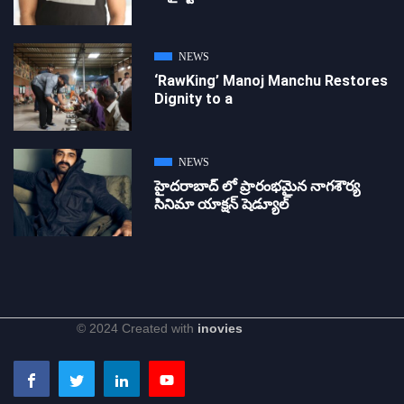
NEWS
‘RawKing’ Manoj Manchu Restores
Dignity to a
NEWS
హైదరాబాద్ లో ప్రారంభమైన నాగశౌర్య
సినిమా యాక్షన్ షెడ్యూల్
© 2024 Created with
inovies