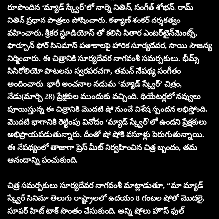
రూపొందిన ‘మ్యాడ్ స్క్వేర్’లో నార్నె నితిన్, సంగీత్ శోభన్, రామ్
నితిన్‌ ప్రధాన పాత్రలు పోషించారు. కళ్యాణ్ శంకర్ దర్శకత్వం
వహించారు. శ్రీకర స్టూడియోస్ తో కలిసి సితార ఎంటర్‌టైన్‌మెంట్స్,
ఫార్చూన్ ఫోర్ సినిమాస్ పతాకాలపై హారిక సూర్యదేవర, సాయి సౌజన్య
నిర్మించారు. ఈ చిత్రానికి సూర్యదేవర నాగవంశీ సమర్పకులు. భీమ్స్
సిసిరోలియో పాటలను స్వరపరచగా, తమన్ నేపథ్య సంగీతం
అందించారు. భారీ అంచనాల నడుమ ‘మ్యాడ్ స్క్వేర్’ చిత్రం,
నేడు(మార్చి 28) ప్రేక్షకుల ముందుకు వచ్చింది. థియేటర్లలో నవ్వులు
పూయిస్తున్న ఈ చిత్రానికి మొదటి షో నుంచే విశేష స్పందన లభిస్తోంది.
మొదటి భాగానికి రెట్టింపు వినోదం ‘మ్యాడ్ స్క్వేర్’లో ఉందని ప్రేక్షకులు
అభిప్రాయపడుతున్నారు. దీంతో షో షోకి వసూళ్లు పెరుగుతున్నాయి.
ఈ నేపథ్యంలో తాజాగా ప్రెస్ మీట్ నిర్వహించిన చిత్ర బృందం, తమ
ఆనందాన్ని పంచుకుంది.
చిత్ర సమర్పకులు సూర్యదేవర నాగవంశీ మాట్లాడుతూ, “మా మ్యాడ్
స్క్వేర్ సినిమా తెలుగు రాష్ట్రాలలో ఉదయం 8 గంటల షోతో మొదలై,
సూపర్ హిట్ టాక్ సొంతం చేసుకుంది. అన్ని షోలు హౌస్ ఫుల్