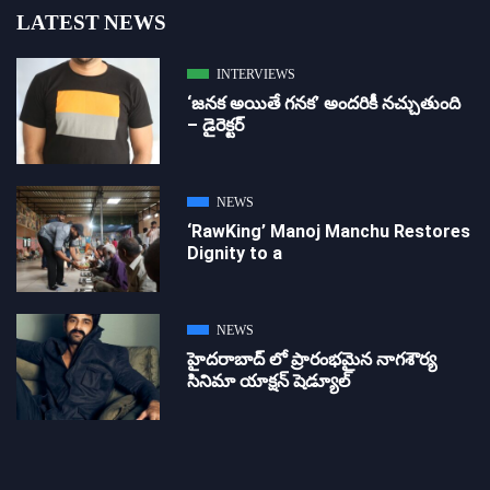
LATEST NEWS
INTERVIEWS
‘జ‌న‌క అయితే గ‌న‌క‌’ అందరికీ నచ్చుతుంది
– డైరెక్ట‌ర్
NEWS
‘RawKing’ Manoj Manchu Restores
Dignity to a
NEWS
హైదరాబాద్ లో ప్రారంభమైన నాగశౌర్య
సినిమా యాక్షన్ షెడ్యూల్