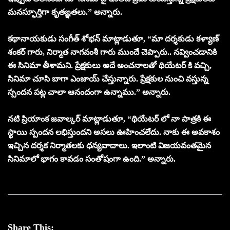
మనస్ఫూర్తిగా కృతఙ్ఞతలు.” అన్నారు.
కథానాయకుడు సంగీత్ శోభన్ మాట్లాడుతూ, “మా దర్శకుడు కళ్యాణ్
శంకర్ గారు, నిర్మాత నాగవంశీ గారు ముందే చెప్పారు.. నవ్వించడానికి
ఈ సినిమా తీశామని. ప్రేక్షకులు అదే అంచనాలతో థియేటర్ కి వచ్చి,
సినిమా చూసి బాగా ఎంజాయ్ చేస్తున్నారు. ప్రేక్షకుల నుంచి వస్తున్న
స్పందన పట్ల చాలా ఆనందంగా ఉన్నాము.” అన్నారు.
నటి ప్రియాంక జ‌వాల్క‌ర్ మాట్లాడుతూ, “థియేటర్ లో నా పాత్రకి ఈ
స్థాయి స్పందన లభిస్తుందని అసలు ఊహించలేదు. నాకు ఈ అవకాశం
ఇచ్చిన దర్శక నిర్మాతలకు ధన్యవాదాలు. ఇలాంటి విజయవంతమైన
సినిమాలో భాగం కావడం సంతోషంగా ఉంది.” అన్నారు.
Share This: