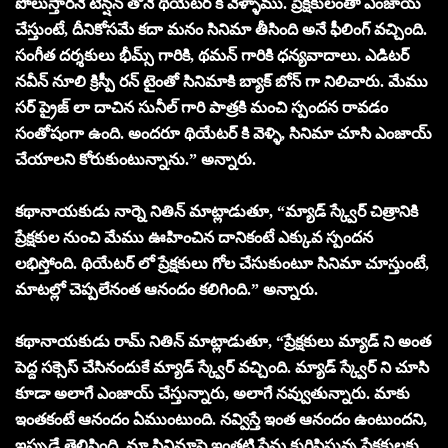
పోలుస్తారనే టెన్షన్ తోనే థియేటర్ కి వెళ్ళాము. ప్రేక్షకులంతా ఎంజాయ్
చేస్తుంటే, దీనికోసమే కదా మనం సినిమా తీసింది అనే ఫీలింగ్ వచ్చింది.
సంగీత దర్శకులు భీమ్స్ గారికి, థమన్ గారికి ధన్యవాదాలు. ఎడిటర్
నవీన్ నూలి క్రిస్పీ రన్ టైంతో సినిమాకి బ్యాక్ బోన్ గా నిలిచారు. మేము
సర్ ప్రైజ్ లా దాచిన సునీల్ గారి పాత్రకి మంచి స్పందన రావడం
సంతోషంగా ఉంది. అందరూ థియేటర్ కి వెళ్ళి, సినిమా చూసి ఎంజాయ్
చేయాలని కోరుకుంటున్నాను.” అన్నారు.
కథానాయకుడు నార్నె నితిన్ మాట్లాడుతూ, “మ్యాడ్ స్క్వేర్ చిత్రానికి
ప్రేక్షకుల నుంచి మేము ఊహించిన దానికంటే ఎక్కువ స్పందన
లభిస్తోంది. థియేటర్ లో ప్రేక్షకులు గోల చేసుకుంటూ సినిమా చూస్తుంటే,
మాటల్లో చెప్పలేనంత ఆనందం కలిగింది.” అన్నారు.
కథానాయకుడు రామ్ నితిన్‌ మాట్లాడుతూ, “ప్రేక్షకులు మ్యాడ్ ని అంత
పెద్ద సక్సెస్ చేసినందుకే మ్యాడ్ స్క్వేర్ వచ్చింది. మ్యాడ్ స్క్వేర్ ని చూసి
కూడా అలాగే ఎంజాయ్ చేస్తున్నారు, అలాగే నవ్వుతున్నారు. మాకు
ఇంతకంటే ఆనందం ఏముంటుంది. నవ్విస్తే ఇంత ఆనందం ఉంటుందని,
ఇప్పుడే తెలిసింది. మా సినిమాపై ఇంతటి ప్రేమ కురిపిస్తున్న ప్రేక్షకులకు