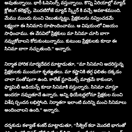
అవుతున్నాయి. భారీ ఓపెనింగ్స్ వస్తున్నాయి. కొన్ని ఏరియాల్లో మ్యాడ్
క్లోజింగ్ కలెక్షన్స్, మొదటిరోజే మ్యాడ్ స్క్వేర్ కి వచ్చే అవకాశముంది.
మేము ముందు నుంచి చెబుతున్నట్టు, ప్రేక్షకులను నవ్వించడమే
లక్ష్యంగా ఈ సినిమాని రూపొందించాము. ఆ విషయంలో విజయం
సాధించాము. ఈ వేసవిలో ప్రేక్షకులు మా సినిమా చూసి బాగా
నవ్వుకోవాలని కోరుకుంటున్నాము. కుటుంబ ప్రేక్షకులకు కూడా ఈ
సినిమా బాగా నచ్చుతుంది.” అన్నారు.
నిర్మాత హారిక సూర్యదేవర మాట్లాడుతూ, “మా సినిమాని ఆదరిస్తున్న
ప్రేక్షకులకు ముందుగా కృతఙ్ఞతలు. మా కష్టానికి తగ్గ ఫలితం దక్కడం
చాలా సంతోషంగా ఉంది. కాలేజ్ స్టూడెంట్స్ మాత్రమే కాకుండా,
ఫ్యామిలీ ఆడియన్స్ కూడా సినిమాకి వస్తున్నారు. సినిమా చూస్తూ
అందరూ నవ్వుతూనే ఉన్నారు. అన్ని థియేటర్లలోనూ ప్రేక్షకుల నుంచి
విశేష స్పందన లభిస్తోంది. నిర్మాతగా ఇలాంటి మరిన్ని మంచి సినిమాలు
అందించాలని ఉంది.” అన్నారు.
దర్శకుడు కళ్యాణ్ శంకర్ మాట్లాడుతూ, “సీక్వెల్ కదా మొదటి భాగంతో