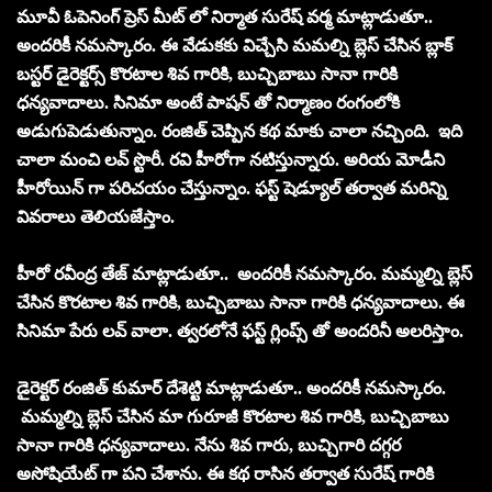
మూవీ ఓపెనింగ్ ప్రెస్ మీట్ లో నిర్మాత సురేష్ వర్మ మాట్లాడుతూ..
అందరికీ నమస్కారం. ఈ వేడుకకు విచ్చేసి మమల్ని బ్లెస్ చేసిన బ్లాక్
బస్టర్ డైరెక్టర్స్ కొరటాల శివ గారికి, బుచ్చిబాబు సానా గారికి
ధన్యవాదాలు. సినిమా అంటే పాషన్ తో నిర్మాణం రంగంలోకి
అడుగుపెడుతున్నాం. రంజిత్ చెప్పిన కథ మాకు చాలా నచ్చింది. ఇది
చాలా మంచి లవ్ స్టొరీ. రవి హీరోగా నటిస్తున్నారు. అరియ మోడీని
హీరోయిన్ గా పరిచయం చేస్తున్నాం. ఫస్ట్ షెడ్యూల్ తర్వాత మరిన్ని
వివరాలు తెలియజేస్తాం.
హీరో రవీంద్ర తేజ్ మాట్లాడుతూ.. అందరికీ నమస్కారం. మమ్మల్ని బ్లెస్
చేసిన కొరటాల శివ గారికి, బుచ్చిబాబు సానా గారికి ధన్యవాదాలు. ఈ
సినిమా పేరు లవ్ వాలా. త్వరలోనే ఫస్ట్ గ్లింప్స్ తో అందరినీ అలరిస్తాం.
డైరెక్టర్ రంజిత్ కుమార్ దేశెట్టి మాట్లాడుతూ.. అందరికీ నమస్కారం.
మమ్మల్ని బ్లెస్ చేసిన మా గురూజీ కొరటాల శివ గారికి, బుచ్చిబాబు
సానా గారికి ధన్యవాదాలు. నేను శివ గారు, బుచ్చిగారి దగ్గర
అసోషియేట్ గా పని చేశాను. ఈ కథ రాసిన తర్వాత సురేష్ గారికి