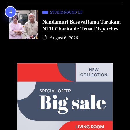
STUDIO ROUND UP
Nandamuri BasavaRama Tarakam
NTR Charitable Trust Dispatches
August 6, 2026