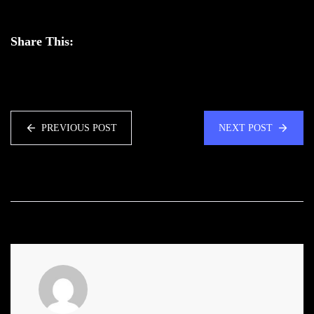
Share This:
PREVIOUS POST
NEXT POST