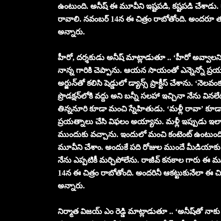
ఉంటుంది. అనీష్ ఈ మూవీని ఇష్టపడి, కష్టపడి చేశాడు. రా
రావాలి. నవంబర్ 14న ఈ చిత్రం రాబోతోంది. అందరూ తప
అన్నారు.
హీరో, దర్శకుడు అనీష్ మాట్లాడుతూ .. ‘హీరో అవ్వాలన
నాన్న గారికి చెప్పాను. ఆయన సాయంతో ఎన్నెన్నో ప్రయత్నా
అర్జున్‌తో కలిసి షెడ్డులో డ్యాన్స్ ప్రాక్టీస్ చేశాను. ‘న
ప్రొడక్షన్‌లోకి వద్దు అని బన్నీ సలహా ఇచ్చినా నేను 
తిన్ననూరి కూడా మంచి స్నేహితుడు. ‘మళ్లీ రావా’ కూడ
ప్రయత్నాలు చేసి విఫలం అయ్యాను. మళ్లీ ఇప్పుడు ఇలా ఇన
ముందుకు వచ్చాను. ఇందులో మంచి కంటెంట్ ఉంటుంది. ఈ
మూవీని చేశాం. అందుకే పది రోజుల ముందే మీడియాక
నేను ఎప్పటికీ మర్చిపోలేను. రాజీవ్ కనకాల గారు ఈ మూ
14న ఈ చిత్రం రాబోతోంది. అందరినీ ఆకట్టుకునేలా ఈ చిత
అన్నారు.
నిర్మాత విజయ్ ఎం రెడ్డి మాట్లాడుతూ .. ‘అనీష్‌తో న