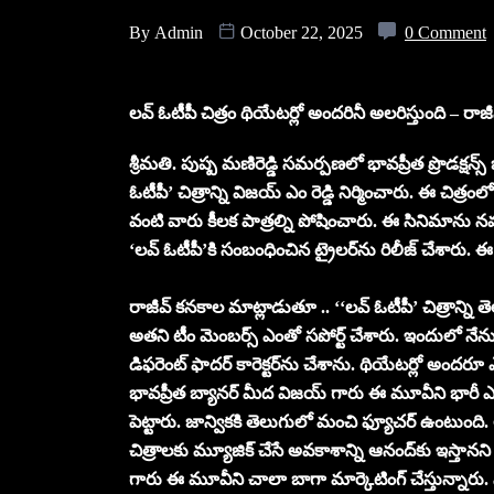
By
Admin
October 22, 2025
0 Comment
లవ్ ఓటీపీ చిత్రం థియేటర్లో అందరినీ అలరిస్తుంది – రా
శ్రీమతి. పుష్ప మణిరెడ్డి సమర్పణలో భావప్రీత ప్రొడక్షన
ఓటీపీ’ చిత్రాన్ని విజయ్ ఎం రెడ్డి నిర్మించారు. ఈ చిత్
వంటి వారు కీలక పాత్రల్ని పోషించారు. ఈ సినిమాను
‘లవ్ ఓటీపీ’కి సంబంధించిన ట్రైలర్‌ను రిలీజ్ చేశారు. 
రాజీవ్ కనకాల మాట్లాడుతూ .. ‘‘లవ్ ఓటీపీ’ చిత్రాన్ని 
అతని టీం మెంబర్స్ ఎంతో సపోర్ట్ చేశారు. ఇందులో నేన
డిఫరెంట్ ఫాదర్ కారెక్టర్‌ను చేశాను. థియేటర్లో అంద
భావప్రీత బ్యానర్ మీద విజయ్ గారు ఈ మూవీని భారీ ఎత్త
పెట్టారు. జాన్వికకి తెలుగులో మంచి ఫ్యూచర్ ఉంటుంది
చిత్రాలకు మ్యూజిక్ చేసే అవకాశాన్ని ఆనంద్‌కు ఇస్తానని
గారు ఈ మూవీని చాలా బాగా మార్కెటింగ్ చేస్తున్నారు