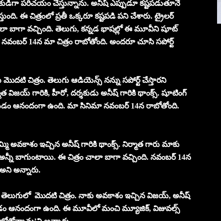
ర్శకుడిగా పరిచయం చేస్తున్నాను. అనీష్ ఎప్పుడూ కష్టపడుతూనే
. ఈ చిత్రంలో ప్రతీ ఒక్కరూ కష్టపడి పని చేశారు. ట్రైలర్
ాలా బాగా వచ్చింది. తెలుగు, కన్నడ భాషల్లో ఈ మూవీని షూట్
ు. నవంబర్ 14న మా చిత్రం రాబోతోంది. అందరూ చూసి సపోర్ట్
ొదటి చిత్రం. తెలుగు ఆడియెన్స్ నన్ను సపోర్ట్ చేస్తారని
 విజయ్ గారికి, హీరో, దర్శకుడు అనీష్ గారికి థాంక్స్. షూటింగ్
ేయడం ఆనందంగా ఉంది. మా సినిమా నవంబర్ 14న రాబోతోంది.
్మి అవకాశం ఇచ్చిన అనీష్ గారికి థాంక్స్. నిర్మాత గారు మాకు
ా అన్నీ బాగుంటాయి. ఈ చిత్రం చాలా బాగా వచ్చింది. నవంబర్ 14న
అని అన్నారు.
 తెలుగులో మొదటి చిత్రం. నాకు అవకాశం ఇచ్చిన విజయ్, అనీష్
ించడం ఆనందంగా ఉంది. ఈ మూవీలో మంచి మ్యూజిక్, విజువల్స్