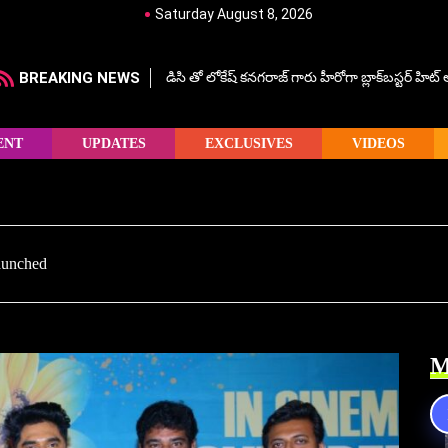
Saturday August 8, 2026
BREAKING NEWS
డిసి తో లోకేష్ కనగరాజ్ గారు హీరోగా బ్లాక్‌బస్టర్ హిట
ENT
UPDATES
EXCLUSIVES
VIDEOS
aunched
M