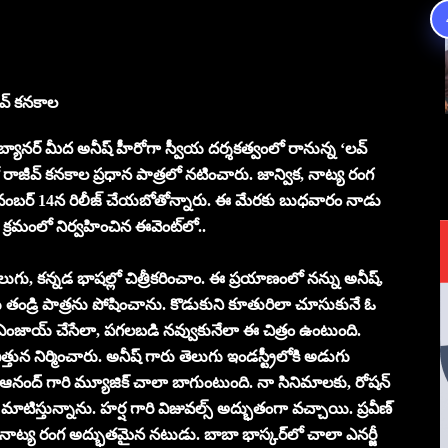
జీవ్ కనకాల
్స్ బ్యానర్ మీద అనీష్ హీరోగా స్వీయ దర్శకత్వంలో రానున్న ‘లవ్
రంలో రాజీవ్ కనకాల ప్రధాన పాత్రలో నటించారు. జాన్విక, నాట్య రంగ
 నవంబర్ 14న రిలీజ్ చేయబోతోన్నారు. ఈ మేరకు బుధవారం నాడు
ఈ క్రమంలో నిర్వహించిన ఈవెంట్‌లో..
తెలుగు, కన్నడ భాషల్లో చిత్రీకరించాం. ఈ ప్రయాణంలో నన్ను అనీష్,
ు తండ్రి పాత్రను పోషించాను. కొడుకుని కూతురిలా చూసుకునే ఓ
రూ ఎంజాయ్ చేసేలా, పగలబడి నవ్వుకునేలా ఈ చిత్రం ఉంటుంది.
ున నిర్మించారు. అనీష్ గారు తెలుగు ఇండస్ట్రీలోకి అడుగు
. ఆనంద్ గారి మ్యూజిక్ చాలా బాగుంటుంది. నా సినిమాలకు, రోషన్
 మాటిస్తున్నాను. హర్ష గారి విజువల్స్ అద్భుతంగా వచ్చాయి. ప్రవీణ్
. నాట్య రంగ అద్భుతమైన నటుడు. బాబా భాస్కర్‌లో చాలా ఎనర్జీ