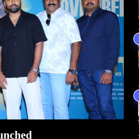
unched