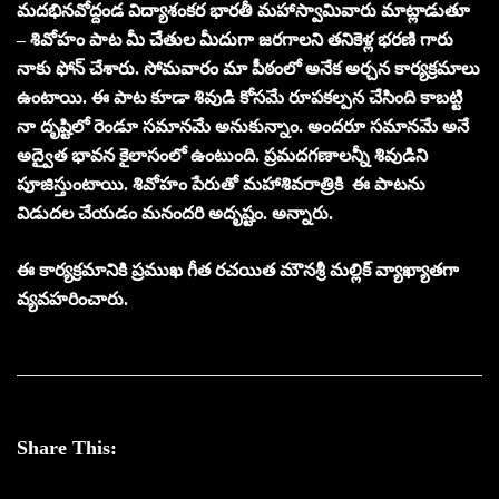
మదభినవోద్దండ విద్యాశంకర భారతీ మహాస్వామివారు మాట్లాడుతూ
– శివోహం పాట మీ చేతుల మీదుగా జరగాలని తనికెళ్ల భరణి గారు
నాకు ఫోన్ చేశారు. సోమవారం మా పీఠంలో అనేక అర్చన కార్యక్రమాలు
ఉంటాయి. ఈ పాట కూడా శివుడి కోసమే రూపకల్పన చేసింది కాబట్టి
నా దృష్టిలో రెండూ సమానమే అనుకున్నాం. అందరూ సమానమే అనే
అద్వైత భావన కైలాసంలో ఉంటుంది. ప్రమదగణాలన్నీ శివుడిని
పూజిస్తుంటాయి. శివోహం పేరుతో మహాశివరాత్రికి ఈ పాటను
విడుదల చేయడం మనందరి అదృష్టం. అన్నారు.
ఈ కార్యక్రమానికి ప్రముఖ గీత రచయిత మౌనశ్రీ మల్లిక్ వ్యాఖ్యాతగా
వ్యవహరించారు.
Share This: