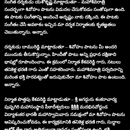
సంగీత దర్శకుడు యశోకృష్ణ మాట్లాడుతూ – మహాశివరాత్రి
సందర్భంగా శివోహం పాటను విడుదల చేసుకోవడం సంతోషంగా ఉంది.
ఈ పాటకు సంగీతాన్ని అందించే అదృష్టం నాకు దక్కింది. ఈ పాటకు
సంగీతం చేసే అవకాశం ఇచ్చిన మా దర్శక నిర్మాతలకు కృతజ్ఞతలు
చెబుతున్నాను. అన్నారు.
దర్శకుడు దామురెడ్డి మాట్లాడుతూ – శివోహం పాటను మీ అందరి
ముందుకు తీసుకొస్తున్నాం. హిందీతో పాటు అన్ని ప్రధాన దక్షిణాది
భాషల్లో రూపొందించాం. ఈ క్రమంలో నిర్మాత కేశవరెడ్డి గారు, నటులు
తనికెళ్ల భరణి గారు ఎంతో సహకరించారు. మహాశివరాత్రి పర్వదినాన్ని
మరింత భక్తి పారవశ్యంతో జరుపుకునేలా మా శివోహం పాట ఉంటుంది.
అన్నారు.
నిర్మాత పొత్తపు కేశవరెడ్డి మాట్లాడుతూ – శ్రీ జగద్గురు శంకరాచార్య
పుష్పగిరి మహాసంస్థాన పీఠాదీశ్వరులు శ్రీశ్రీశ్రీ మదభినవోద్దండ
విద్యాశంకర భారతీ మహాస్వామివారు సమక్షంలో మా శివోహం పాటను
ఆవిష్కరించుకోవడం, ఈ కార్యక్రమానికి తనికెళ్ల భరణి గారు, సుద్దాల
అశోక్ తేజ గారు అతిథులుగా రావడం సంతోషంగా ఉంది. భక్తి