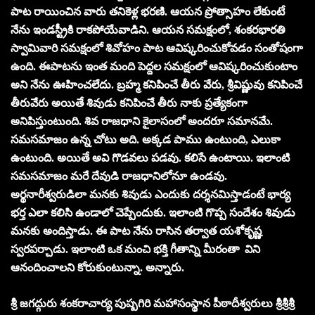
పాట రాయించిన వారు తనికెళ్ల భరణి. ఆయన ప్రోత్సాహం లేకుంటే
నేను ఇండస్ట్రీకి రాకపోయేవాడిని. ఆయన సమక్షంలో, శంకరభారతి
స్వామివారి సమక్షంలో శివోహం పాట ఆవిష్కరించుకోవడం సంతోషంగా
ఉంది. ఈపాటను ఇంత మంది పెద్దల సమక్షంలో ఆవిష్కరించుకుంటాం
అని నేను ఊహించలేదు. బ్రహ్మ కనిపించే తీరు వేరు, శ్రీవిష్ణువు కనిపించే
తీరువేరు అయితే శివుడు కనిపించే తీరు నాకు ప్రత్యేకంగా
అనిపిస్తుంటుంది. శివ రాజధాని కైలాసంలో అందరూ సమానమే.
సమసమాజం ఉన్న చోటు అది. అక్కడ పాము ఉంటుంది, ఎలుకా
ఉంటుంది. అయితే అవి గొడవలు పడవు. కలిసే ఉంటాయి. ఇలాంటి
సమసమాజం మరే దేవుడి రాజధానిలోనూ ఉండవు.
అర్థనారీశ్వరుడిలా మనకు శివుడు ఎందుకు దర్శనమిస్తాడంటే భార్య
భర్త ఎలా కలిసి ఉండాలో చెప్పేందుకు. ఇలాంటి గొప్ప సందేశం శివుడు
మనకు అందిస్తాడు. ఈ పాట నేను రాసిన తర్వాత యశోకృష్ణ
స్వరపర్చాడు. ఇలాంటి ఒక మంచి భక్తి గీతాన్ని మీరంతా విని
ఆనందించాలని కోరుకుంటున్నా. అన్నారు.
శ్రీ జగద్గురు శంకరాచార్య పుష్పగిరి మహాసంస్థాన పీఠాదీశ్వరులు శ్రీశ్రీశ్రీ