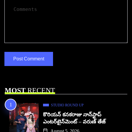
MOST
RECENT
STUDIO ROUND UP
కొరియన్ కనకరాజు నాన్‌స్టాప్
ఎంటర్‌టైన్‌మెంట్ – వరుణ్ తేజ్
August 5, 2026