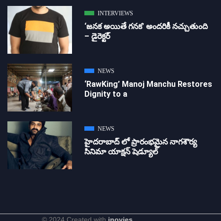
INTERVIEWS
‘జ‌న‌క అయితే గ‌న‌క‌’ అందరికీ నచ్చుతుంది
– డైరెక్ట‌ర్
NEWS
‘RawKing’ Manoj Manchu Restores
Dignity to a
NEWS
హైదరాబాద్ లో ప్రారంభమైన నాగశౌర్య
సినిమా యాక్షన్ షెడ్యూల్
© 2024 Created with
inovies