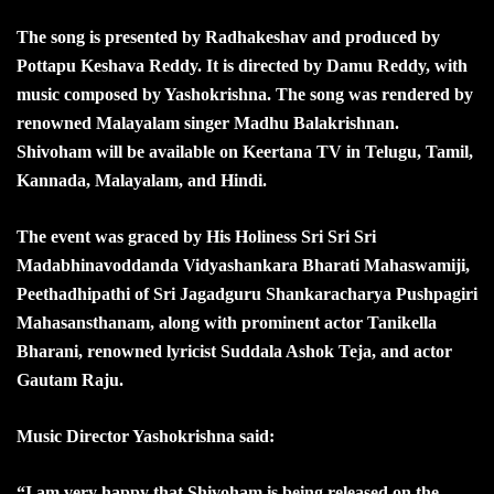
The song is presented by Radhakeshav and produced by
Pottapu Keshava Reddy. It is directed by Damu Reddy, with
music composed by Yashokrishna. The song was rendered by
renowned Malayalam singer Madhu Balakrishnan.
Shivoham will be available on Keertana TV in Telugu, Tamil,
Kannada, Malayalam, and Hindi.
The event was graced by His Holiness Sri Sri Sri
Madabhinavoddanda Vidyashankara Bharati Mahaswamiji,
Peethadhipathi of Sri Jagadguru Shankaracharya Pushpagiri
Mahasansthanam, along with prominent actor Tanikella
Bharani, renowned lyricist Suddala Ashok Teja, and actor
Gautam Raju.
Music Director Yashokrishna said:
“I am very happy that Shivoham is being released on the