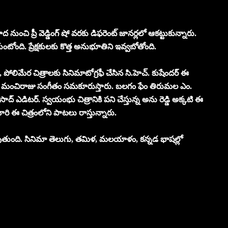
నుంచి ప్రీ వెడ్డింగ్ షో వరకు డిఫరెంట్ జానర్లలో ఆకట్టుకున్నారు.
ంటోంది. ప్రేక్షకులకు కొత్త అనుభూతిని ఇవ్వబోతోంది.
ార్, పోలిమేర చిత్రాలకు సినిమాటోగ్రఫీ చేసిన సి.హెచ్. కుషేందర్ ఈ
 భరత్ మంచిరాజు సంగీతం సమకూరుస్తారు. బలగం ఫేం తిరుమల ఎం.
 వరప్రసాద్ ఎడిటర్‌. స్వయంభు చిత్రానికి పని చేస్తున్న అను రెడ్డి అక్కటి ఈ
్ణచారి ఈ చిత్రంలోని పాటలు రాస్తున్నారు.
వుతుంది. సినిమా తెలుగు, తమిళ, మలయాళం, కన్నడ భాషల్లో