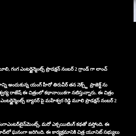
లి, గంగ ఎంటర్టైన్మెంట్స్ ప్రొడక్షన్ నంబర్ 2 గ్రాండ్ గా లాంచ్
జయాన్ని అందుకున్న యంగ్ హీరో తిరువీర్ తన నెక్స్ట్ ప్రాజెక్ట్ ను
్వర్య రాజేష్ ఈ చిత్రంలో కథానాయికగా నటిస్తున్నారు. ఈ చిత్రం
ర్టైన్మెంట్స్ బ్యానర్ పై మహేశ్వర రెడ్డి మూలి ప్రొడక్షన్ నంబర్ 2
న గంగాఎంటర్‌టైన్‌మెంట్స్, మరో ఎక్సయిటింగ్ కథతో వస్తోంది. ఈ
ాద్‌లో ఘనంగా జరిగింది. ఈ కార్యక్రమానికి చిత్ర యూనిట్ సభ్యులు