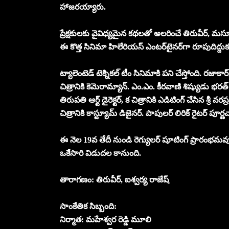
హాజరయ్యారు.
ప్రేక్షకులకు వైవిధ్యమైన కథలతో అలరించే తిరువీర్, మసూద 
ఈ కొత్త సినిమా హిలేరియస్ ఎంటర్‌టైనర్‌గా రూపుదిద్దుకు
ట్యాలెంటెడ్ టెక్నికల్ టీం సినిమాకి పని చేస్తోంది. రజాక
చిత్రానికి కెమెరామ్యాన్. ఎం.ఎం. కీరవాణి శిష్యుడు
తిరుపతి ఆర్ట్ డైరెక్టర్‌, క చిత్రానికి ఎడిటింగ్ చేసిన శ్రీ
చిత్రానికి కాస్ట్యూమ్ డిజైనర్. పాపులర్ లిరిక్ రైటర్ పూర
ఈ నెల 19వ తేదీ నుండి రెగ్యులర్ షూటింగ్ ప్రారంభమ
ఒకేసారి విడుదల కానుంది.
తారాగణం: తిరువీర్, ఐశ్వర్య రాజేష్
సాంకేతిక సిబ్బంది:
నిర్మాత: మహేశ్వర రెడ్డి మూలి