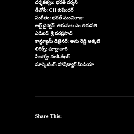
దర్శకత్వం: భరత్ దర్శన్
డీవోపీ: CH కుషేందర్
సంగీతం: భరత్ మంచిరాజు
ఆర్ట్ డైరెక్టర్: తిరుమల ఎం తిరుపతి
ఎడిటర్: శ్రీ వరప్రసాద్
కాస్ట్యూమ్ డిజైనర్: అను రెడ్డి అక్కటి
లిరిక్స్: పూర్ణాచారి
పీఆర్వో: వంశీ-శేఖర్
మార్కెటింగ్: హాష్‌ట్యాగ్ మీడియా
Share This: