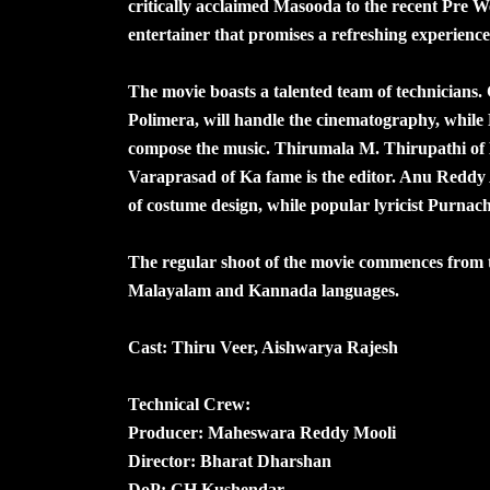
critically acclaimed Masooda to the recent Pre We
entertainer that promises a refreshing experience
The movie boasts a talented team of technician
Polimera, will handle the cinematography, while
compose the music. Thirumala M. Thirupathi of B
Varaprasad of Ka fame is the editor. Anu Reddy
of costume design, while popular lyricist Purnacha
The regular shoot of the movie commences from the
Malayalam and Kannada languages.
Cast: Thiru Veer, Aishwarya Rajesh
Technical Crew:
Producer: Maheswara Reddy Mooli
Director: Bharat Dharshan
DoP: CH Kushendar