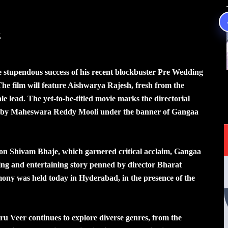
t
e stupendous success of his recent blockbuster Pre Wedding
The film will feature Aishwarya Rajesh, fresh from the
e lead. The yet-to-be-titled movie marks the directorial
d by Maheswara Reddy Mooli under the banner of Gangaa
tion Shivam Bhaje, which garnered critical acclaim, Gangaa
ling and entertaining story penned by director Bharat
ony was held today in Hyderabad, in the presence of the
ru Veer continues to explore diverse genres, from the