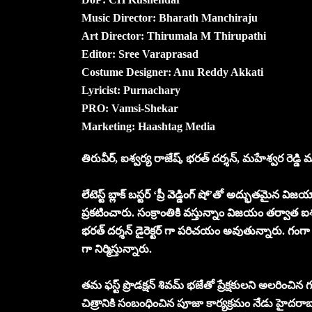
Music Director: Bharath Manchiraju
Art Director: Thirumala M Thirupathi
Editor: Sree Varaprasad
Costume Designer: Anu Reddy Akkati
Lyricist: Purnachary
PRO: Vamsi-Shekar
Marketing: Haashtag Media
తిరువీర్, ఐశ్వర్య రాజేష్, భరత్ దర్శన్, మహేశ్వర రెడ్డి మూ
లేటెస్ట్ బ్లాక్ బస్టర్ ‘ప్రీ వెడ్డింగ్ షో’తో అద్భుతమైన వి
ప్రకటించారు. సంక్రాంతికి వస్తున్నాం విజయం తర్వాత ఐశ
భరత్ దర్శన్ డైరెక్టర్ గా పరిచయం అవుతున్నారు. గంగా ఎంట
గా నిర్మిస్తున్నారు.
తమ ఫస్ట్ ప్రొడక్షన్ శివమ్ భజేతో ప్రేక్షకులని అలరించి
చిత్రానికి సంబంధించిన పూజా కార్యక్రమం నేడు హైదరాబ